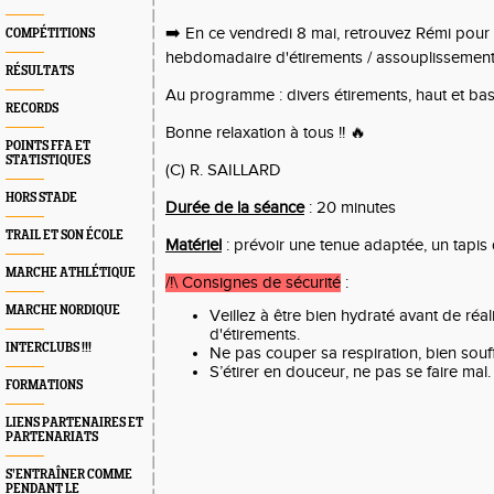
➡️ En ce vendredi 8 mai, retrouvez Rémi pour
COMPÉTITIONS
hebdomadaire d'étirements / assouplissements
RÉSULTATS
Au programme : divers étirements, haut et bas
RECORDS
Bonne relaxation à tous !! 🔥
POINTS FFA ET
STATISTIQUES
(C) R. SAILLARD
HORS STADE
Durée de la séance
: 20 minutes
TRAIL ET SON ÉCOLE
Matériel
: prévoir une tenue adaptée, un tapis 
MARCHE ATHLÉTIQUE
/!\ Consignes de sécurité
:
MARCHE NORDIQUE
Veillez à être bien hydraté avant de réa
d'étirements.
INTERCLUBS !!!
Ne pas couper sa respiration, bien souf
S’étirer en douceur, ne pas se faire mal.
FORMATIONS
LIENS PARTENAIRES ET
PARTENARIATS
S’ENTRAÎNER COMME
PENDANT LE