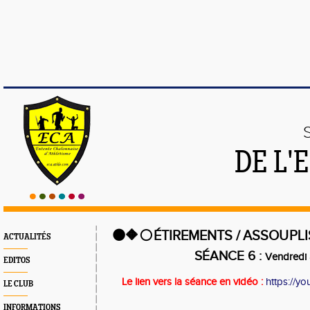
DE L'
⚫️🔶⚪
ÉTIREMENTS / ASSOUPL
ACTUALITÉS
SÉANCE 6 :
Vendredi 
EDITOS
Le lien vers la séance en vidéo :
https://
LE CLUB
INFORMATIONS