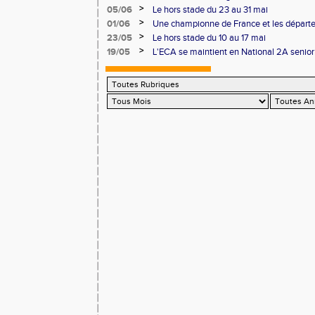
podium
>
05/06
Le hors stade du 23 au 31 mai
>
01/06
Une championne de France et les départ
>
23/05
Le hors stade du 10 au 17 mai
>
19/05
L'ECA se maintient en National 2A senior