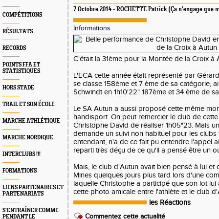
7 Octobre 2014 - ROCHETTE Patrick (Ça n'engage que m
COMPÉTITIONS
Informations
RÉSULTATS
RECORDS
C'était la 31ème pour la Montée de la Croix à 
POINTS FFA ET
STATISTIQUES
L'ECA cette année était représenté par Gérar
se classe 158ème et 7 ème de sa catégorie, ai
HORS STADE
Schwindt en 1h10'22" 187ème et 34 ème de sa
TRAIL ET SON ÉCOLE
Le SA Autun a aussi proposé cette même mon
handisport. On peut remercier le club de cette
MARCHE ATHLÉTIQUE
Christophe David de réaliser 1h05"23. Mais u
demande un suivi non habituel pour les clubs 
MARCHE NORDIQUE
entendant, n'a de ce fait pu entendre l'appel 
reparti très déçu de ce qu'il a pensé être un ou
INTERCLUBS !!!
Mais, le club d'Autun avait bien pensé à lui et
FORMATIONS
Mines quelques jours plus tard lors d'une comp
laquelle Christophe a participé que son lot lui
LIENS PARTENAIRES ET
cette photo amicale entre l'athlète et le club d
PARTENARIATS
les Réactions
S’ENTRAÎNER COMME
Commentez cette actualité
PENDANT LE