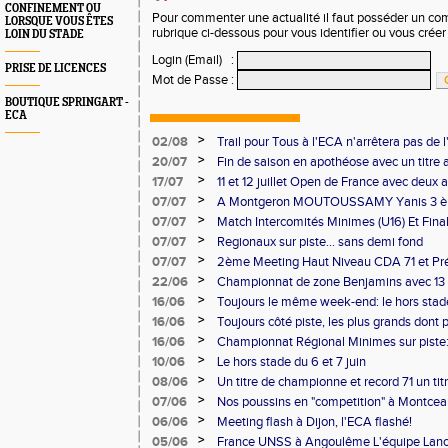
CONFINEMENT OU
Pour commenter une actualité il faut posséder un compt
LORSQUE VOUS ÊTES
rubrique ci-dessous pour vous identifier ou vous crée
LOIN DU STADE
Login (Email)
:
PRISE DE LICENCES
Mot de Passe
:
BOUTIQUE SPRINGART -
ECA
>
02/08
Trail pour Tous à l'ECA n'arrêtera pas de l
>
20/07
Fin de saison en apothéose avec un titre 
saison
>
17/07
11 et 12 juillet Open de France avec deux 
>
07/07
A Montgeron MOUTOUSSAMY Yanis 3 èm
française à Decines: Demi-fond
>
07/07
Match Intercomités Minimes (U16) Et Fina
Benjamin(e)s (U14) à Besançon de haut ni
>
07/07
Regionaux sur piste... sans demi fond
>
07/07
2ème Meeting Haut Niveau CDA 71 et Pré
Chalon
>
22/06
Championnat de zone Benjamins avec 13 
Pontoise et Macon
>
16/06
Toujours le même week-end: le hors stad
>
16/06
Toujours côté piste, les plus grands dont
Master et 20 ème perf française au triple
>
16/06
Championnat Régional Minimes sur piste:
personnels
>
10/06
Le hors stade du 6 et 7 juin
>
08/06
Un titre de championne et record 71 un ti
l'ECAlité aux Regionaux d'Epreuves Com
>
07/06
Nos poussins en "competition" à Montce
>
06/06
Meeting flash à Dijon, l'ECA flashé!
>
05/06
France UNSS à Angoulême L'équipe Lance