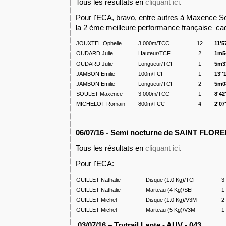
Tous les résultats en
cliquant ici
.
Pour l'ECA, bravo, entre autres à Maxence Sou
la 2 ème meilleure performance française ca
JOUXTEL Ophelie
3 000m/TCC
12
11'5
OUDARD Julie
Hauteur/TCF
2
1m5
OUDARD Julie
Longueur/TCF
1
5m3
JAMBON Emilie
100m/TCF
1
13''
JAMBON Emilie
Longueur/TCF
2
5m0
SOULET Maxence
3 000m/TCC
1
8'42
MICHELOT Romain
800m/TCC
4
2'07
06/07/16 - Semi nocturne de SAINT FLORE
Tous les résultats en
cliquant ici
.
Pour l'ECA:
GUILLET Nathalie
Disque (1.0 Kg)/TCF
3
GUILLET Nathalie
Marteau (4 Kg)/SEF
1
GUILLET Michel
Disque (1.0 Kg)/V3M
2
GUILLET Michel
Marteau (5 Kg)/V3M
1
03/07/16 – Trytrail Lapte - AUV - 043