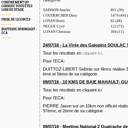
catégorie:
CONFINEMENT OU
LORSQUE VOUS ÊTES
SAINSON Amelie
801 (39)
LOIN DU STADE
COUDERCHER Dany
1474 (441)
PRISE DE LICENCES
LOYAN Boris
62 (48)
NUGUE Cyril
122 (72)
BOUTIQUE SPRINGART -
LOYAN Christian
394 (11)
ECA
24/07/16 - La Virée des Galopins SOULAC
Tous les résultats en
cliquant ici
.
Pour l'ECA:
DUITTOZ-LIBERT Sidonie sur 6kmx réalise 32
ème et 5ème de sa catégorie
09/07/16 - 10 KMS DE BAIE MAHAULT- GUA
Tous les résultats en cliquant ici
Pour l'ECA:
PIERRE Jason sur un 10km non officiel réalis
97ème, et 2ème de sa catégorie
09/07/16 - Meeting National 2 Quatrache d