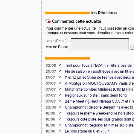
les Réactions
Commentez cette actualité
Pour commenter une actualité il faut posséder un compt
rubrique ci-dessous pour vous identifier ou vous crée
Login (Email)
:
Mot de Passe
:
>
02/08
Trail pour Tous à l'ECA n'arrêtera pas de l
>
20/07
Fin de saison en apothéose avec un titre 
saison
>
17/07
11 et 12 juillet Open de France avec deux 
>
07/07
A Montgeron MOUTOUSSAMY Yanis 3 èm
française à Decines: Demi-fond
>
07/07
Match Intercomités Minimes (U16) Et Fina
Benjamin(e)s (U14) à Besançon de haut ni
>
07/07
Regionaux sur piste... sans demi fond
>
07/07
2ème Meeting Haut Niveau CDA 71 et Pré
Chalon
>
22/06
Championnat de zone Benjamins avec 13 
Pontoise et Macon
>
16/06
Toujours le même week-end: le hors stad
>
16/06
Toujours côté piste, les plus grands dont
Master et 20 ème perf française au triple
>
16/06
Championnat Régional Minimes sur piste:
personnels
>
10/06
Le hors stade du 6 et 7 juin