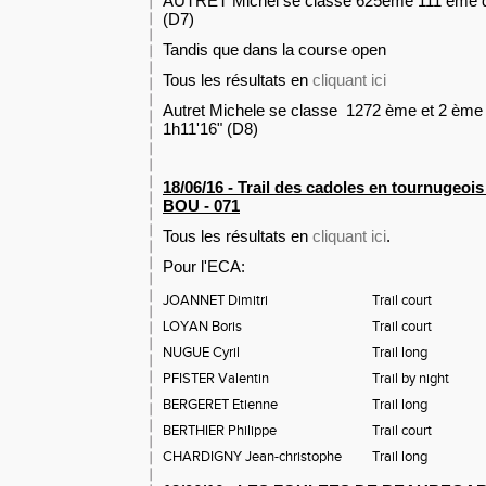
AUTRET Michel se classe 625ème 111 ème de
(D7)
Tandis que dans la course open
Tous les résultats en
cliquant ici
Autret Michele se classe 1272 ème et 2 ème 
1h11'16" (D8)
18/06/16 - Trail des cadoles en tournugeois
BOU - 071
Tous les résultats en
cliquant ici
.
Pour l'ECA:
JOANNET Dimitri
Trail court
LOYAN Boris
Trail court
NUGUE Cyril
Trail long
PFISTER Valentin
Trail by night
BERGERET Etienne
Trail long
BERTHIER Philippe
Trail court
CHARDIGNY Jean-christophe
Trail long