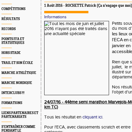
1 Août 2016 - ROCHETTE Patrick (Ça n'engage que moi)
COMPÉTITIONS
Informations
RÉSULTATS
Petits sou
du mois d’
RECORDS
les lieux o
POINTS FFA ET
l'ECA en c
STATISTIQUES
janvier en
accessibl
HORS STADE
Rien que s
TRAIL ET SON ÉCOLE
juillet, le
illustré s
MARCHE ATHLÉTIQUE
départeme
MARCHE NORDIQUE
Nos résulta
l'objet d'u
INTERCLUBS !!!
24/07/16 - 44ème semi marathon Marvejols-M
FORMATIONS
km TC)
LIENS PARTENAIRES ET
Tous les résultat en
cliquant ici
.
PARTENARIATS
Pour l'ECA, avec classements scratch et entre
S’ENTRAÎNER COMME
PENDANT LE