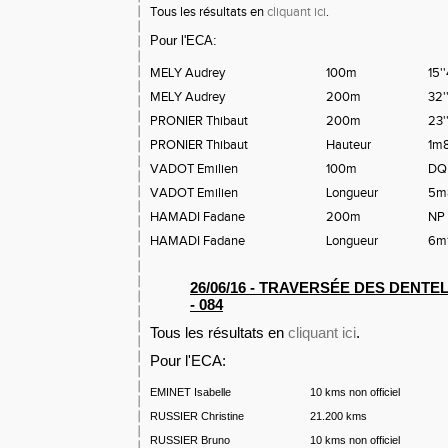
Tous les résultats en
cliquant ici
.
Pour l'ECA:
MELY Audrey
100m
15'
MELY Audrey
200m
32'
PRONIER Thibaut
200m
23'
PRONIER Thibaut
Hauteur
1m
VADOT Emilien
100m
DQ
VADOT Emilien
Longueur
5m
HAMADI Fadane
200m
NP
HAMADI Fadane
Longueur
6m
26/06/16 - TRAVERSÉE DES DENTE
- 084
Tous les résultats en
cliquant ici
.
Pour l'ECA:
EMINET Isabelle
10 kms non officiel
RUSSIER Christine
21.200 kms
RUSSIER Bruno
10 kms non officiel