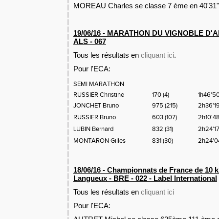
MOREAU Charles se classe 7 ème en 40'31"s
19/06/16 - MARATHON DU VIGNOBLE D'
ALS - 067
Tous les résultats en
cliquant ici
.
Pour l'ECA:
SEMI MARATHON
RUSSIER Christine
170 (4)
1h46'50
JONCHET Bruno
975 (215)
2h36'19
RUSSIER Bruno
603 (107)
2h10'48
LUBIN Bernard
832 (31)
2h24'17
MONTARON Gilles
831 (30)
2h24'04
18/06/16 - Championnats de France de 10 k
Langueux
- BRE - 022 - Label International
Tous les résultats en
cliquant ici
Pour l'ECA: