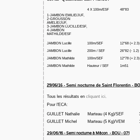
4 X 100m/ESF
48''83
1-
JAMBON EMILIE
/JUF,
2-
GROUSSON
AMELIE
/JUF,
3-
JAMBON LUCILLE
/ESF,
4-
JAMBON
MATHILDE
/ESF
JAMBON Lucille
100m/SEF
12''68
(+ 2.3)
JAMBON Lucille
200m / SEF
26''82
(- 1.2)
JAMBON Mathilde
100m/SEF
12''78
(+ 2.3)
JAMBON Mathilde
Hauteur / SEF
1m51
29/06/16 - Semi nocturne de Saint Florentin - BO
Tous les résultats en
cliquant ici
.
Pour l'ECA:
GUILLET Nathalie
Marteau (4 Kg)/SEF
GUILLET Michel
Marteau (5 Kg)/VEM
29/06/16 - Semi nocturne à Mâcon
- BOU - 071