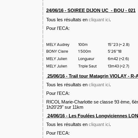
24/06/16 - SOIREE DIJON UC
- BOU - 021
Tous les résultats en
cliquant ici
.
Pour l'ECA:
MELY Audrey
100m
15''23
(+ 2.8)
BONY Claire
1 500m
5'26''18
MELY Julien
Longueur
6m42
(+2.6)
MELY Julien
Triple Saut
13m43
(+2.7)
25/06/16 - Trail tour Matagrin VIOLAY - R-A
Tous les résultats en
cliquant ici
.
Pour l'ECA:
RICOL Marie-Charlotte se classe 93 ème, 6è
1h20'29" sur 11km
24/06/16 - Les Foulées Longviciennes LO
Tous les résultats en
cliquant ici
.
Pour l'ECA: