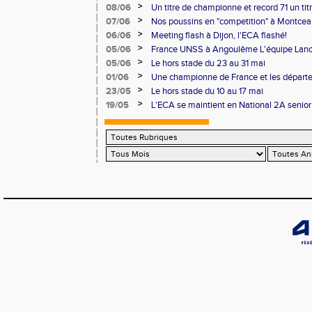
>
08/06
Un titre de championne et record 71 un ti
l'ECAlité aux Regionaux d'Epreuves Com
>
07/06
Nos poussins en "competition" à Montce
>
06/06
Meeting flash à Dijon, l'ECA flashé!
>
05/06
France UNSS à Angoulême L'équipe Lance
podium
>
05/06
Le hors stade du 23 au 31 mai
>
01/06
Une championne de France et les départ
>
23/05
Le hors stade du 10 au 17 mai
>
19/05
L'ECA se maintient en National 2A senior