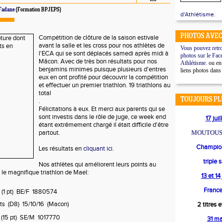
Fadane
(Formation BPJEPS)
d'Athlétisme.
PHOTOS AVEC
Compétition de clôture de la saison estivale
avant la salle et les cross pour nos athlètes de
Vous pouvez retro
l'ECA qui se sont déplacés samedi après midi à
photos sur le Fac
Mâcon. Avec de très bon résultats pour nos
Athlétisme.
ou en 
benjamins minimes puisque plusieurs d'entres
liens photos dans
eux en ont profité pour découvrir la compétition
et effectuer un premier triathlon. 19 triathlons au
total
TOUJOURS PL
.
Félicitations à eux. Et merci aux parents qui se
sont investis dans le rôle de juge, ce week end
17 jui
étant extrêmement chargé il était difficile d'être
partout.
MOUTOUS
Champion
Les résultats en
cliquant ici.
triple 
Nos athlètes qui améliorent leurs points au
le magnifique triathlon de Mael:
13 et 1
France
(1 pt) BE/F 1880574
pts (D8) 15/10/16 (Macon)
2 titres 
 (15 pt) SE/M 1017770
31 m