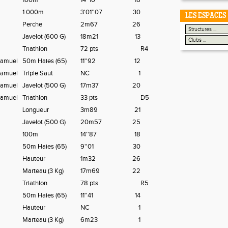
100m
14''10
16
1 000m
3'01''07
30
LES ESPACES
Perche
2m67
26
Javelot (600 G)
18m21
13
Triathlon
72 pts
R4
amuel
50m Haies (65)
11''92
12
amuel
Triple Saut
NC
1
amuel
Javelot (500 G)
17m37
20
amuel
Triathlon
33 pts
D5
Longueur
3m89
21
Javelot (500 G)
20m57
25
100m
14''87
18
50m Haies (65)
9''01
30
Hauteur
1m32
26
Marteau (3 Kg)
17m69
22
Triathlon
78 pts
R5
50m Haies (65)
11''41
14
Hauteur
NC
1
Marteau (3 Kg)
6m23
1