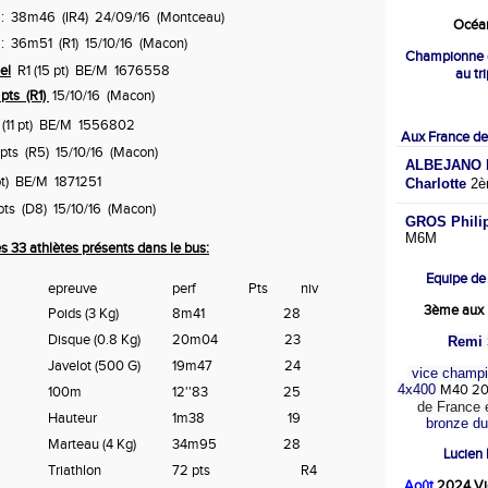
 : 38m46 (IR4) 24/09/16 (Montceau)
Océan
: 36m51 (R1) 15/10/16 (Macon)
Championne 
el
R1 (15 pt) BE/M 1676558
au tr
 pts (R1)
15/10/16 (Macon)
 (11 pt) BE/M 1556802
Aux France de
 pts (R5) 15/10/16 (Macon)
ALBEJANO M
pt) BE/M 1871251
Charlotte
2è
pts (D8) 15/10/16 (Macon)
GROS Phili
M6M
es 33 athlètes présents dans le bus:
Equipe de
epreuve
perf
Pts
niv
3ème aux 
Poids (3 Kg)
8m41
28
Disque (0.8 Kg)
20m04
23
Remi 
Javelot (500 G)
19m47
24
vice champi
4x400
M40 2
100m
12''83
25
de France 
Hauteur
1m38
19
bronze d
Marteau (4 Kg)
34m95
28
Lucien
Triathlon
72 pts
R4
Août
2024 Vi