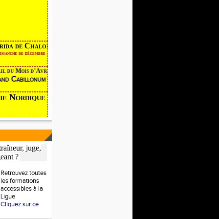
 de Chalon
he de décembre
l du Mois d'Avril devient
nd Cabillonum
che Nordique
raîneur, juge,
geant ?
Retrouvez toutes
les formations
accessibles à la
Ligue
Cliquez sur ce