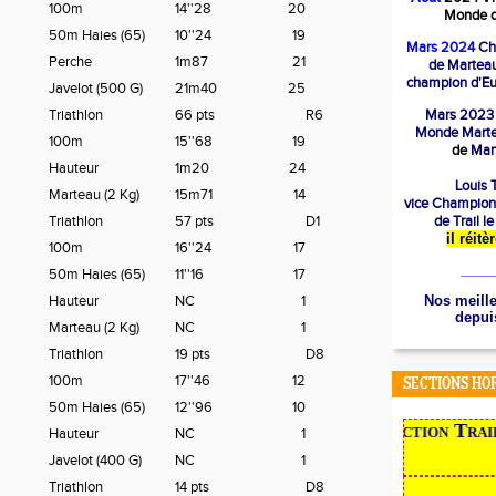
100m
14''28
20
Monde d
50m Haies (65)
10''24
19
Mars 2024
Ch
Perche
1m87
21
de Marteau
champion d'Eu
Javelot (500 G)
21m40
25
Triathlon
66 pts
R6
Mars 2023
Mond
e Mart
100m
15''68
19
de
Mart
Hauteur
1m20
24
Louis T
Marteau (2 Kg)
15m71
14
vice Champion
Triathlon
57 pts
D1
de Trail l
il réit
100m
16''24
17
____
50m Haies (65)
11''16
17
Hauteur
NC
1
Nos meille
depuis
Marteau (2 Kg)
NC
1
Triathlon
19 pts
D8
100m
17''46
12
SECTIONS HO
50m Haies (65)
12''96
10
NOUVEAU en 2022,
la section Trail, s
Hauteur
NC
1
Javelot (400 G)
NC
1
Triathlon
14 pts
D8