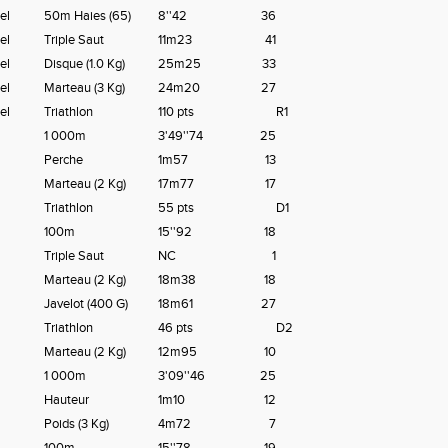
el
50m Haies (65)
8''42
36
el
Triple Saut
11m23
41
el
Disque (1.0 Kg)
25m25
33
el
Marteau (3 Kg)
24m20
27
el
Triathlon
110 pts
R1
1 000m
3'49''74
25
Perche
1m57
13
Marteau (2 Kg)
17m77
17
Triathlon
55 pts
D1
100m
15''92
18
Triple Saut
NC
1
Marteau (2 Kg)
18m38
18
Javelot (400 G)
18m61
27
Triathlon
46 pts
D2
Marteau (2 Kg)
12m95
10
1 000m
3'09''46
25
Hauteur
1m10
12
Poids (3 Kg)
4m72
7