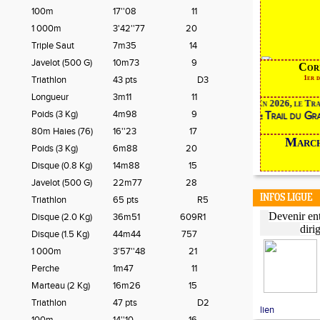
100m
17''08
11
1 000m
3'42''77
20
Triple Saut
7m35
14
Javelot (500 G)
10m73
9
Corrida
1er dimanc
Triathlon
43 pts
D3
Longueur
3m11
11
En 2026, le Trai
Poids (3 Kg)
4m98
9
Trail du Gra
le
80m Haies (76)
16''23
17
Mar
Poids (3 Kg)
6m88
20
Disque (0.8 Kg)
14m88
15
Javelot (500 G)
22m77
28
INFOS LIGUE
Triathlon
65 pts
R5
Devenir ent
Disque (2.0 Kg)
36m51
609
R1
diri
Disque (1.5 Kg)
44m44
757
1 000m
3'57''48
21
Perche
1m47
11
Marteau (2 Kg)
16m26
15
Triathlon
47 pts
D2
lien