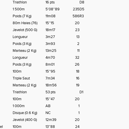
Triathlon
16 pts
D8
1 500m
5'08''89
235
D5
Poids (7 Kg)
11m08
586
R3
80m Haies (76)
15''15
20
Javelot (500 G)
18m17
23
Longueur
3m27
13
Poids (3 Kg)
3m93
2
Marteau (2 Kg)
13m25
11
Longueur
4m70
32
Poids (3 Kg)
8m01
26
100m
15''95
18
Triple Saut
7m34
16
Marteau (2 Kg)
18m56
19
Triathlon
53 pts
D1
100m
15''47
20
1 000m
AB
1
Disque (0.6 Kg)
NC
1
Javelot (400 G)
12m39
20
el
100m
13''88
24