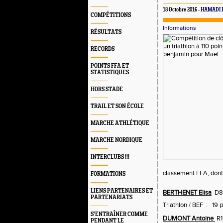
18 Octobre 2016 -
HAMADI 
COMPÉTITIONS
Informations
RÉSULTATS
RECORDS
POINTS FFA ET
STATISTIQUES
HORS STADE
TRAIL ET SON ÉCOLE
MARCHE ATHLÉTIQUE
MARCHE NORDIQUE
INTERCLUBS !!!
classement FFA, dont 
FORMATIONS
LIENS PARTENAIRES ET
BERTHENET Elisa
D8 
PARTENARIATS
Triathlon / BEF : 19 
S’ENTRAÎNER COMME
DUMONT Antoine
R1
PENDANT LE