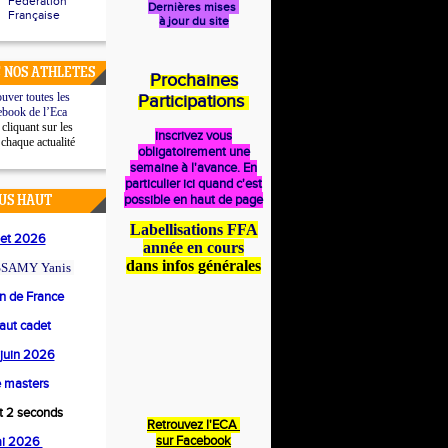
Fédération
Dernières mises
Française
à jour du site
 NOS ATHLETES
Prochaines
uver toutes les
Participations
ebook de l’Eca
cliquant sur les
inscrivez vous
 chaque actualité
obligatoirement une
semaine à l'avance. En
particulier ici quand c'est
possible en haut de page
US HAUT
Labellisations FFA
llet 2026
année en cours
dans infos générales
SAMY Yanis
 de France
saut cadet
4 juin 2026
 masters
et 2 seconds
Retrouvez l'ECA
s
ur Facebook
ai 2026