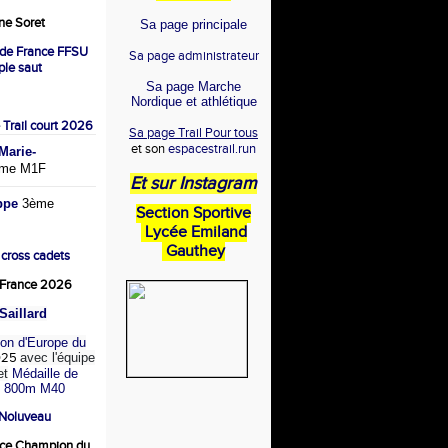
e Soret
Sa page principale
de France FFSU
Sa page administrateur
iple saut
Sa page Marche
Nordique et athlétique
 Trail court 2026
Sa page Trail Pour tous
et son
espacestrail.run
arie-
me M1F
Et sur Instagram
ppe
3ème
Section Sportive
Lycée Emiland
Gauthey
 cross cadets
France 2026
Saillard
on d'Europe du
025
avec l'équipe
et
Médaille de
u 800m M40
 Noluveau
ce Champion du