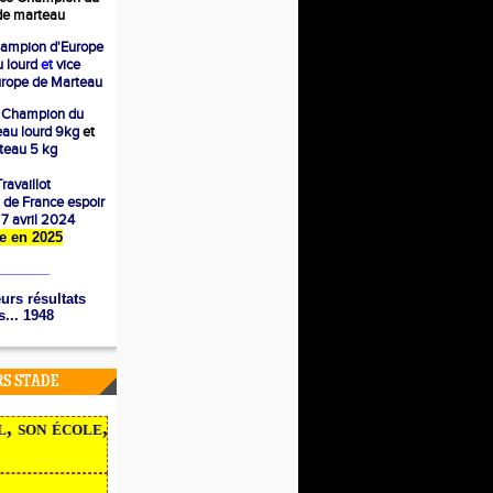
e marteau
ampion d'Europe
 lourd
et
vice
rope de Marteau
 Champion du
eau lourd 9kg
et
eau 5 kg
ravaillot
 de France espoir
e 7 avril 2024
ère en 2025
_______
urs résultats
... 1948
RS STADE
on école, ses traces