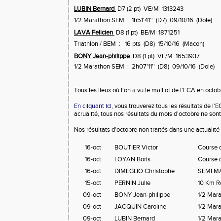
LUBIN Bernard
D7 (2 pt) VE/M 1313243
1/2 Marathon SEM : 1h51'41'' (D7) 09/10/16 (Dole)
LAVA Felicien
D8 (1 pt) BE/M 1871251
Triathlon / BEM : 16 pts (D8) 15/10/16 (Macon)
BONY Jean-philippe
D8 (1 pt) VE/M 1653937
1/2 Marathon SEM : 2h07'11'' (D8) 09/10/16 (Dole)
Tous les lieux où l'on a vu le maillot de l'ECA en octo
En cliquant ici
, vous trouverez tous les résultats de 
acrualité, tous nos résultats du mois d'octobre ne son
Nos résultats d'octobre non traités dans une actualité
16-oct
BOUTIER Victor
Course 
16-oct
LOYAN Boris
Course 
16-oct
DIMEGLIO Christophe
SEMI 
15-oct
PERNIN Julie
10 Km R
09-oct
BONY Jean-philippe
1/2 Mar
09-oct
JACQUIN Caroline
1/2 Mar
09-oct
LUBIN Bernard
1/2 Mar