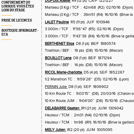
DUPUIS Axelle
R4 (12 pt) CA/F 1221227
CONFINEMENT OU
LORSQUE VOUS ÊTES
Marteau (3 Kg) / TCF : 42m68 (R2) 02/10/16 (Dijon)
LOIN DU STADE
Marteau (3 Kg) / TCF : 39m51 (R4) 16/10/16 (Brive la 
PRISE DE LICENCES
LALET Pauline
R5 (11 pt) JU/F 1013946
3 000m / TCF : 11'56''47 (R5) 02/10/16 (Dijon)
BOUTIQUE SPRINGART -
ECA
3 000m / TCF : 11'43''39 (R4) 16/10/16 (Brive la gaill
BERTHENET Elisa
D8 (1 pt) BE/F 1880574
Triathlon / BEF : 19 pts (D8) 15/10/16 (Macon)
BOUILLOT Lena
D8 (1 pt) BE/F 1871294
Triathlon / BEF : 14 pts (D8) 15/10/16 (Macon)
RICOL Marie-charlotte
D5 (4 pt) SE/F 1852267
1/2 Marathon TC : 1h59'28'' (D5) 02/10/16 (Lyon)
PERNIN Julie
D8 (1 pt) SE/F 1806902
10 Km Route TC : 1h03'15'' (D8) 20/03/16 (Chalon-s
10 Km Route JUM : 1h04'00'' (D8) 15/10/16 (Chaussi
DELABARRE Gaetan
IR1 (21 pt) JU/M 1309042
Hauteur / TCM : 2m01 (N4) 02/10/16 (Dijon)
Hauteur / TCM : 1m98 (IR1) 16/10/16 (Brive la gaillard
MELY Julien
IR2 (20 pt) JU/M 1005095