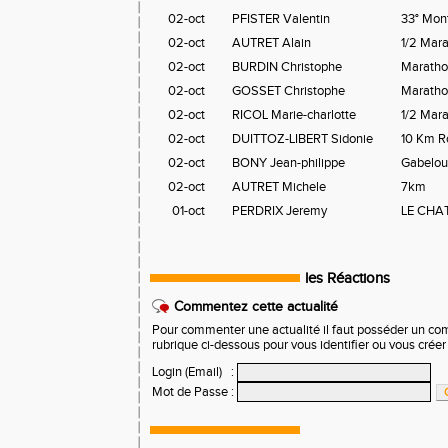
02-oct
PFISTER Valentin
33° Mont
02-oct
AUTRET Alain
1/2 Mar
02-oct
BURDIN Christophe
Maratho
02-oct
GOSSET Christophe
Maratho
02-oct
RICOL Marie-charlotte
1/2 Mar
02-oct
DUITTOZ-LIBERT Sidonie
10 Km R
02-oct
BONY Jean-philippe
Gabelou
02-oct
AUTRET Michele
7km
01-oct
PERDRIX Jeremy
LE CHA
les Réactions
Commentez cette actualité
Pour commenter une actualité il faut posséder un compt
rubrique ci-dessous pour vous identifier ou vous crée
Login (Email)
:
Mot de Passe
: