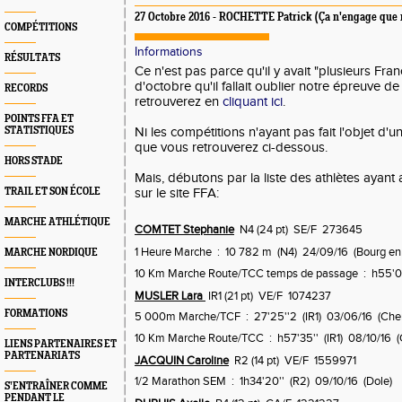
27 Octobre 2016 - ROCHETTE Patrick (Ça n'engage que 
COMPÉTITIONS
Informations
RÉSULTATS
Ce n'est pas parce qu'il y avait "plusieurs Fran
d'octobre qu'il fallait oublier notre épreuve 
RECORDS
retrouverez en
cliquant ici
.
POINTS FFA ET
STATISTIQUES
Ni les compétitions n'ayant pas fait l'objet d'un
que vous retrouverez ci-dessous.
HORS STADE
Mais, débutons par la liste des athlètes ayant 
TRAIL ET SON ÉCOLE
sur le site FFA:
MARCHE ATHLÉTIQUE
COMTET Stephanie
N4 (24 pt) SE/F 273645
1 Heure Marche : 10 782 m (N4) 24/09/16 (Bourg en
MARCHE NORDIQUE
10 Km Marche Route/TCC temps de passage : h55'09'
INTERCLUBS !!!
MUSLER Lara
IR1 (21 pt) VE/F 1074237
FORMATIONS
5 000m Marche/TCF : 27'25''2 (IR1) 03/06/16 (Che
10 Km Marche Route/TCC : h57'35'' (IR1) 08/10/16 (
LIENS PARTENAIRES ET
PARTENARIATS
JACQUIN Caroline
R2 (14 pt) VE/F 1559971
1/2 Marathon SEM : 1h34'20'' (R2) 09/10/16 (Dole)
S’ENTRAÎNER COMME
PENDANT LE