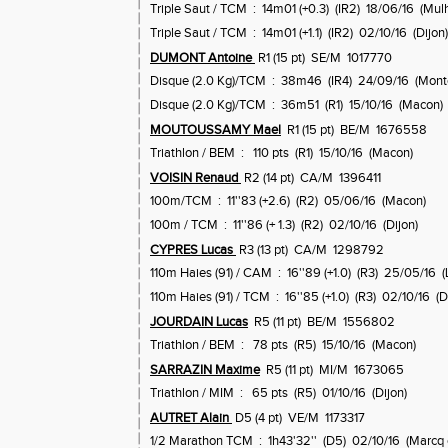
Triple Saut / TCM : 14m01 (+0.3) (IR2) 18/06/16 (Mul
Triple Saut / TCM : 14m01 (+1.1) (IR2) 02/10/16 (Dijon)
DUMONT Antoine
R1 (15 pt) SE/M 1017770
Disque (2.0 Kg)/TCM : 38m46 (IR4) 24/09/16 (Montc
Disque (2.0 Kg)/TCM : 36m51 (R1) 15/10/16 (Macon)
MOUTOUSSAMY Mael
R1 (15 pt) BE/M 1676558
Triathlon / BEM : 110 pts (R1) 15/10/16 (Macon)
VOISIN Renaud
R2 (14 pt) CA/M 1396411
100m/TCM : 11''83 (+2.6) (R2) 05/06/16 (Macon)
100m / TCM : 11''86 (+ 1.3) (R2) 02/10/16 (Dijon)
CYPRES Lucas
R3 (13 pt) CA/M 1298792
110m Haies (91) / CAM : 16''89 (+1.0) (R3) 25/05/16 
110m Haies (91) / TCM : 16''85 (+1.0) (R3) 02/10/16 (D
JOURDAIN Lucas
R5 (11 pt) BE/M 1556802
Triathlon / BEM : 78 pts (R5) 15/10/16 (Macon)
SARRAZIN Maxime
R5 (11 pt) MI/M 1673065
N
Triathlon / MIM : 65 pts (R5) 01/10/16 (Dijon)
AUTRET Alain
D5 (4 pt) VE/M 1173317
1/2 Marathon TCM : 1h43'32'' (D5) 02/10/16 (Marcq 