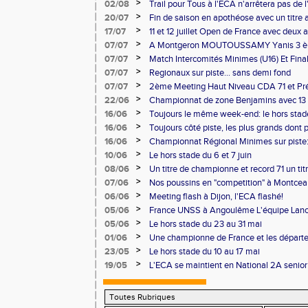
>
02/08
Trail pour Tous à l'ECA n'arrêtera pas de l
>
20/07
Fin de saison en apothéose avec un titre 
saison
>
17/07
11 et 12 juillet Open de France avec deux 
>
07/07
A Montgeron MOUTOUSSAMY Yanis 3 èm
française à Decines: Demi-fond
>
07/07
Match Intercomités Minimes (U16) Et Fina
Benjamin(e)s (U14) à Besançon de haut ni
>
07/07
Regionaux sur piste... sans demi fond
>
07/07
2ème Meeting Haut Niveau CDA 71 et Pré
Chalon
>
22/06
Championnat de zone Benjamins avec 13 
Pontoise et Macon
>
16/06
Toujours le même week-end: le hors stad
>
16/06
Toujours côté piste, les plus grands dont
Master et 20 ème perf française au triple
>
16/06
Championnat Régional Minimes sur piste:
personnels
>
10/06
Le hors stade du 6 et 7 juin
>
08/06
Un titre de championne et record 71 un ti
l'ECAlité aux Regionaux d'Epreuves Com
>
07/06
Nos poussins en "competition" à Montce
>
06/06
Meeting flash à Dijon, l'ECA flashé!
>
05/06
France UNSS à Angoulême L'équipe Lance
podium
>
05/06
Le hors stade du 23 au 31 mai
>
01/06
Une championne de France et les départ
>
23/05
Le hors stade du 10 au 17 mai
>
19/05
L'ECA se maintient en National 2A senior