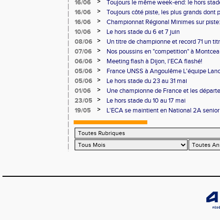
Pontoise et Macon
>
16/06
Toujours le même week-end: le hors stad
>
16/06
Toujours côté piste, les plus grands dont
Master et 20 ème perf française au triple
>
16/06
Championnat Régional Minimes sur piste:
personnels
>
10/06
Le hors stade du 6 et 7 juin
>
08/06
Un titre de championne et record 71 un ti
l'ECAlité aux Regionaux d'Epreuves Com
>
07/06
Nos poussins en "competition" à Montce
>
06/06
Meeting flash à Dijon, l'ECA flashé!
>
05/06
France UNSS à Angoulême L'équipe Lance
podium
>
05/06
Le hors stade du 23 au 31 mai
>
01/06
Une championne de France et les départ
>
23/05
Le hors stade du 10 au 17 mai
>
19/05
L'ECA se maintient en National 2A senior