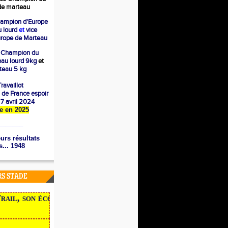
e marteau
ampion d'Europe
 lourd
et
vice
rope de Marteau
 Champion du
eau lourd 9kg
et
eau 5 kg
ravaillot
 de France espoir
e 7 avril 2024
ère en 2025
_______
urs résultats
... 1948
RS STADE
il, son école, ses traces