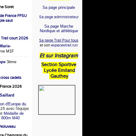
e Soret
Sa page principale
de France FFSU
Sa page administrateur
iple saut
Sa page Marche
Nordique et athlétique
 Trail court 2026
Sa page Trail Pour tous
et son
espacestrail.run
arie-
me M1F
Et sur Instagram
ppe
3ème
Section Sportive
Lycée Emiland
Gauthey
 cross cadets
France 2026
Saillard
on d'Europe du
025
avec l'équipe
et
Médaille de
u 800m M40
 Noluveau
ce Champion du