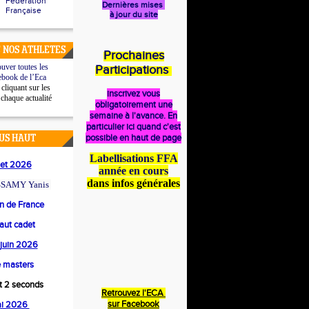
Fédération
Dernières mises
Française
à jour du site
 NOS ATHLETES
Prochaines
uver toutes les
Participations
ebook de l’Eca
cliquant sur les
inscrivez vous
 chaque actualité
obligatoirement une
semaine à l'avance. En
particulier ici quand c'est
possible en haut de page
US HAUT
Labellisations FFA
llet 2026
année en cours
dans infos générales
SAMY Yanis
 de France
saut cadet
4 juin 2026
 masters
et 2 seconds
Retrouvez l'ECA
s
ur Facebook
ai 2026