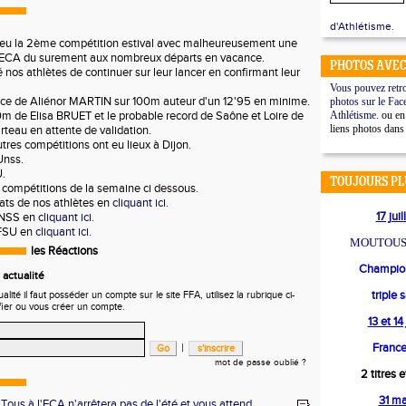
d'Athlétisme.
lieu la 2ème compétition estival avec malheureusement une
 l'ECA du surement aux nombreux départs en vacance.
PHOTOS AVEC
nos athlètes de continuer sur leur lancer en confirmant leur
Vous pouvez retro
nce de Aliénor MARTIN sur 100m auteur d'un 12'95 en minime.
photos sur le Fac
m de Elisa BRUET et le probable record de Saône et Loire de
Athlétisme.
ou en 
liens photos dans
eau en attente de validation.
tres compétitions ont eu lieux à Dijon.
 Unss.
U.
TOUJOURS PL
s compétitions de la semaine ci dessous.
ats de nos athlètes en
cliquant ici.
17 jui
UNSS en
cliquant ici.
FFSU en
cliquant ici.
MOUTOUS
les Réactions
Champion
actualité
triple 
ité il faut posséder un compte sur le site FFA, utilisez la rubrique ci-
fier ou vous créer un compte.
13 et 1
|
France
mot de passe oublié ?
2 titres 
31 m
 Tous à l'ECA n'arrêtera pas de l'été et vous attend