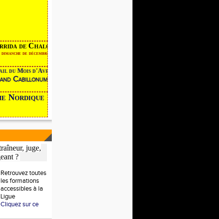
rrida de Chalon
er dimanche de décembre
ail du Mois d'Avril devient
rand Cabillonum
 Nordique
raîneur, juge,
geant ?
Retrouvez toutes
les formations
accessibles à la
Ligue
Cliquez sur ce