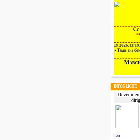
Co
1
En 2026, le Tr
Trail du G
le
Marche
INFOS LIGUE
Devenir ent
diri
lien