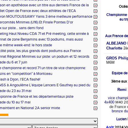
ison en apothéose avec un titre aux derniers France de la
Océan
juillet Open de France avec deux athlètes de l'ECA
Championne 
ron MOUTOUSSAMY Yanis 3 ème meilleure performance
au tr
 à Decines: Demi-fond
ercomités Minimes (U16) Et Finale Pointes D'or
e)s (U14) à Besançon de haut niveau
 sur piste... sans demi fond
ing Haut Niveau CDA 71 et Pré meeting, cette année à
Aux France de
nat de zone Benjamins avec 13 podiums, mais aussi
ALBEJANO M
 et Macon
le même week-end: le hors stade
Charlotte
2è
côté piste, les plus grands dont podiums aux France
 20 ème perf française au triple ESF
at Régional Minimes sur piste: un podium et 12 records
GROS Phili
ls
ade du 6 et 7 juin
M6M
de championne et record 71 un titre de vice championne:
 aux Regionaux d'Epreuves Combinées
Equipe de
ins en "competition" à Montceau
lash à Dijon, l'ECA flashé!
3ème aux 
NSS à Angoulême L'équipe Lancers E Gauthey au pied du
Remi 
tade du 23 au 31 mai
ionne de France et les départementaux piste
vice champi
tade du 10 au 17 mai
4x400
M40 2
de France 
maintient en National 2A senior mixte
bronze d
Lucien
Août
2024 Vi