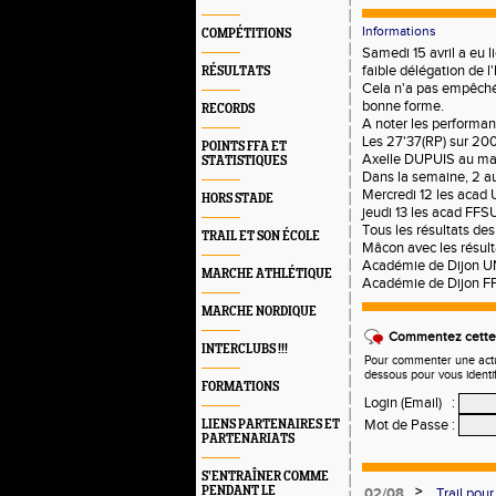
Informations
COMPÉTITIONS
Samedi 15 avril a eu 
faible délégation de
RÉSULTATS
Cela n'a pas empêché 
bonne forme.
RECORDS
A noter les performa
Les 27'37(RP) sur 200
POINTS FFA ET
Axelle DUPUIS au mart
STATISTIQUES
Dans la semaine, 2 au
Mercredi 12 les acad
HORS STADE
jeudi 13 les acad FFS
Tous les résultats de
TRAIL ET SON ÉCOLE
Mâcon avec les résult
Académie de Dijon 
MARCHE ATHLÉTIQUE
Académie de Dijon 
MARCHE NORDIQUE
Commentez cette 
INTERCLUBS !!!
Pour commenter une actual
dessous pour vous identi
FORMATIONS
Login (Email)
:
Mot de Passe
:
LIENS PARTENAIRES ET
PARTENARIATS
S’ENTRAÎNER COMME
>
PENDANT LE
02/08
Trail pour