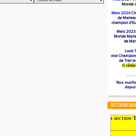
Monde d
Mars 2024
Ch
de Marteau
champion d'Eu
Mars 2023
Mond
e Mart
de
Mart
Louis T
vice Champion
de Trail l
il réit
____
Nos meille
depuis
SECTIONS HO
NOUVEAU en 2022,
la section Tra