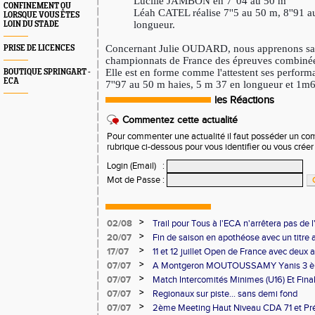
Lucille JAMBON en 7''04 au 50 m
CONFINEMENT OU
Léah CATEL réalise 7''5 au 50 m, 8''91 a
LORSQUE VOUS ÊTES
longueur.
LOIN DU STADE
Concernant Julie OUDARD, nous apprenons sa 
PRISE DE LICENCES
championnats de France des épreuves combinée
Elle est en forme comme l'attestent ses perform
BOUTIQUE SPRINGART -
ECA
7''97 au 50 m haies, 5 m 37 en longueur et 1m6
les Réactions
Commentez cette actualité
Pour commenter une actualité il faut posséder un compt
rubrique ci-dessous pour vous identifier ou vous crée
Login (Email)
:
Mot de Passe
:
>
02/08
Trail pour Tous à l'ECA n'arrêtera pas de l
>
20/07
Fin de saison en apothéose avec un titre 
saison
>
17/07
11 et 12 juillet Open de France avec deux 
>
07/07
A Montgeron MOUTOUSSAMY Yanis 3 èm
française à Decines: Demi-fond
>
07/07
Match Intercomités Minimes (U16) Et Fina
Benjamin(e)s (U14) à Besançon de haut ni
>
07/07
Regionaux sur piste... sans demi fond
>
07/07
2ème Meeting Haut Niveau CDA 71 et Pré