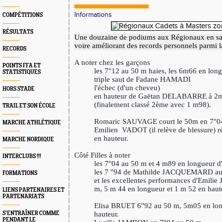
Informations
COMPÉTITIONS
RÉSULTATS
Une douzaine de podiums aux Régionaux en sal
voire améliorant des records personnels parmi l
RECORDS
A noter chez les garçons
POINTS FFA ET
les 7''12 au 50 m haies, les 6m66 en lon
STATISTIQUES
triple saut de Fadane HAMADI
l'échec (d'un cheveu)
HORS STADE
en hauteur
de Gaëtan DELABARRE
à 2
(finalement classé 2ème avec 1 m98).
TRAIL ET SON ÉCOLE
Romaric SAUVAGE court le 50m en 7''
MARCHE ATHLÉTIQUE
Emilien
VADOT (il relève de blessure) ré
en hauteur.
MARCHE NORDIQUE
Côté Filles à noter
INTERCLUBS !!!
les 7
''04 au 50 m et 4 m89 en longueur
les 7 ''94 de Mathilde JACQUEMARD a
FORMATIONS
et les excellentes performances d'Emili
m, 5 m 44 en longueur et 1 m 52 en haut
LIENS PARTENAIRES ET
PARTENARIATS
Elisa BRUET 6''92 au 50 m, 5m05 en lo
S’ENTRAÎNER COMME
hauteur.
PENDANT LE