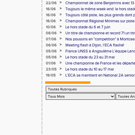
Chalon
>
22/06
Championnat de zone Benjamins avec 13 
Pontoise et Macon
>
16/06
Toujours le même week-end: le hors stad
>
16/06
Toujours côté piste, les plus grands dont
Master et 20 ème perf française au triple
>
16/06
Championnat Régional Minimes sur piste:
personnels
>
10/06
Le hors stade du 6 et 7 juin
>
08/06
Un titre de championne et record 71 un ti
l'ECAlité aux Regionaux d'Epreuves Com
>
07/06
Nos poussins en "competition" à Montce
>
06/06
Meeting flash à Dijon, l'ECA flashé!
>
05/06
France UNSS à Angoulême L'équipe Lance
podium
>
05/06
Le hors stade du 23 au 31 mai
>
01/06
Une championne de France et les départ
>
23/05
Le hors stade du 10 au 17 mai
>
19/05
L'ECA se maintient en National 2A senior