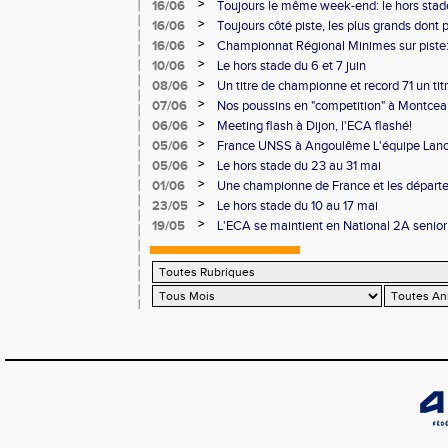
Pontoise et Macon
>
16/06
Toujours le même week-end: le hors stad
>
16/06
Toujours côté piste, les plus grands dont
Master et 20 ème perf française au triple
>
16/06
Championnat Régional Minimes sur piste:
personnels
>
10/06
Le hors stade du 6 et 7 juin
>
08/06
Un titre de championne et record 71 un ti
l'ECAlité aux Regionaux d'Epreuves Com
>
07/06
Nos poussins en "competition" à Montce
>
06/06
Meeting flash à Dijon, l'ECA flashé!
>
05/06
France UNSS à Angoulême L'équipe Lance
podium
>
05/06
Le hors stade du 23 au 31 mai
>
01/06
Une championne de France et les départ
>
23/05
Le hors stade du 10 au 17 mai
>
19/05
L'ECA se maintient en National 2A senior