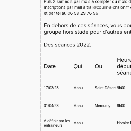
Puis 2 samedis par mois à compter du mois d'
Inscriptions par mail à trail@courir-a-chalon.f
et par tél au 06 59 29 76 96
En dehors de ces séances, vous pou
groupe hors stade pour d'autres en
Des séances 2022:
Heur
Date
Qui
Ou
début
séan
17/03/23
Manu
Saint Désert
9h00
01/04/23
Manu
Mercurey
9h00
A définir par les
Manu
Horaire 
entraineurs