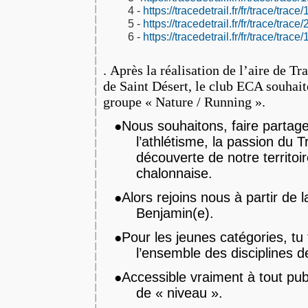
4 -
https://tracedetrail.fr/fr/trace/trac
5 -
https://tracedetrail.fr/fr/trace/trac
6 -
https://tracedetrail.fr/fr/trace/trac
.
Après la réalisation de l’aire de T
de Saint Désert, le club ECA souhai
groupe « Nature / Running ».
Nous souhaitons, faire partage
●
l’athlétisme, la passion du Tr
découverte de notre territoi
chalonnaise.
Alors rejoins nous à partir de 
●
Benjamin(e).
Pour les jeunes catégories, tu 
●
l’ensemble des disciplines de
Accessible vraiment à tout pub
●
de « niveau ».