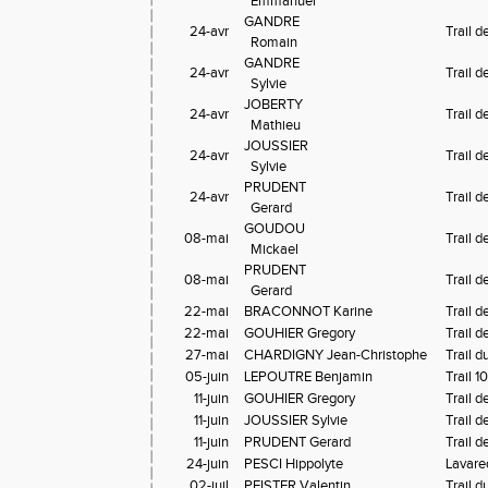
  Emmanuel
GANDRE

24-avr
Trail 
  Romain
GANDRE

24-avr
Trail 
  Sylvie
JOBERTY

24-avr
Trail 
  Mathieu
JOUSSIER

24-avr
Trail 
  Sylvie
PRUDENT

24-avr
Trail 
  Gerard
GOUDOU

08-mai
Trail 
  Mickael
PRUDENT

08-mai
Trail 
  Gerard
22-mai
BRACONNOT Karine
Trail 
22-mai
GOUHIER Gregory
Trail 
27-mai
CHARDIGNY Jean-Christophe
Trail 
05-juin
LEPOUTRE Benjamin
Trail 
11-juin
GOUHIER Gregory
Trail 
11-juin
JOUSSIER Sylvie
Trail 
11-juin
PRUDENT Gerard
Trail 
24-juin
PESCI Hippolyte
Lavared
02-juil
PFISTER Valentin
Trail 