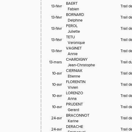
BAERT

13-févr
Trail 
  Fabien
BORNARD

13-févr
Trail 
  Delphine
PEROL

13-févr
Trail 
  Juliette
TETU

13-févr
Trail 
  Veronique
VAGINET

13-févr
Trail 
  Annie
CHARDIGNY

13-mars
Trail d
  Jean-Christophe
CIERNIAK

10-avr
Trail d
  Etienne
FLORENTIN

10-avr
Trail d
  Vivien
LORENZO

10-avr
Trail d
  Anna
PRUDENT

10-avr
Trail d
  Gerard
BRACONNOT

24-avr
Trail 
  Karine
DERACHE

24-avr
Trail 