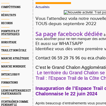
Actualités
COMPÉTITIONS
RÉSULTATS
Vous l'attendiez voila notre nouvell
TOUS depuis septembre 2022
RECORDS
POINTS FFA ET
Sa page facebook dédiée
STATISTIQUES
à 
vous abonner pour ne rien manquer des activi
HORS STADE
Et aussi sur WHATSAPP
Identifiez vous dès votre première v
TRAIL ET SON ÉCOLE
Contact 06 59 29 76 96 ou eca.chal
MARCHE ATHLÉTIQUE
C'est le Grand Chalon Agglomération
MARCHE NORDIQUE
Le territoire du Grand Chalon se
INTERCLUBS !!!
Trail : l'Espace Trail de la Côte C
FORMATIONS
Inauguration de l’Espace Trail 
LIENS PARTENAIRES ET
Chalonnaise le 22 juin 2024
PARTENARIATS
S’ENTRAÎNER COMME
Après beaucoup d’entraînements vous pourr
PENDANT LE