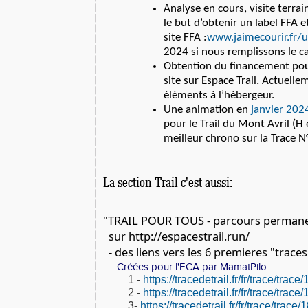
Analyse en cours, visite terra
le but d’obtenir un label FFA et
site FFA :
www.jaimecourir.fr/un
2024 si nous remplissons le ca
Obtention du financement pour
site sur Espace Trail. Actuell
éléments à l’hébergeur.
Une animation en
janvier 202
pour le Trail du Mont Avril (H e
meilleur chrono sur la Trace N
La section Trail c'est aussi:
"TRAIL POUR TOUS - parcours perman
sur http://espacestrail.run/
- des liens vers les 6 premieres "traces
Créées pour l'ECA par MamatPilo
1 -
https://tracedetrail.fr/fr/trace/trac
2 -
https://tracedetrail.fr/fr/trace/trac
3-
https://tracedetrail.fr/fr/trace/trace