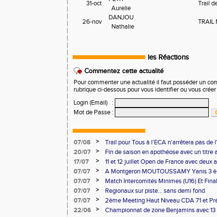
31-oct
Trail 
  Aurelie
DANJOU

26-nov
TRAIL
  Nathalie
les Réactions
Commentez cette actualité
Pour commenter une actualité il faut posséder un compt
rubrique ci-dessous pour vous identifier ou vous crée
Login (Email)
:
Mot de Passe
:
>
07/08
Trail pour Tous à l'ECA n'arrêtera pas de l
>
20/07
Fin de saison en apothéose avec un titre 
saison
>
17/07
11 et 12 juillet Open de France avec deux 
>
07/07
A Montgeron MOUTOUSSAMY Yanis 3 èm
française à Decines: Demi-fond
>
07/07
Match Intercomités Minimes (U16) Et Fina
Benjamin(e)s (U14) à Besançon de haut ni
>
07/07
Regionaux sur piste... sans demi fond
>
07/07
2ème Meeting Haut Niveau CDA 71 et Pré
Chalon
>
22/06
Championnat de zone Benjamins avec 13 