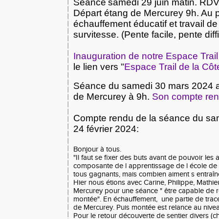
Séance
samedi 29 juin matin. RDV
Départ étang de Mercurey 9h. Au
échauffement éducatif et travail d
survitesse. (Pente facile, pente diffi
Inauguration de notre Espace Trai
le lien vers "
Espace Trail de la Cô
Séance du samedi 30 mars 2024 au
de Mercurey à 9h.
Son compte re
Compte rendu de la séance du sa
24 février 2024:
Bonjour à tous.
"Il faut se fixer des buts avant de pouvoir les at
composante de l apprentissage de l école de 
tous gagnants, mais combien aiment s entraîne
Hier nous étions avec Carine, Philippe, Mathi
NOUVEAU 
Mercurey pour une séance " être capable de r
montée". En échauffement, une partie de trace 
de Mercurey. Puis montée est relance au nivea
Pour le retour découverte de sentier divers (