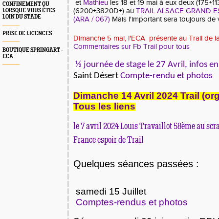
et
Mathieu
les 18 et 19 mai à eux deux
(175+11
CONFINEMENT OU
(6200+3820D+)
au
TRAIL ALSACE GRAND E
LORSQUE VOUS ÊTES
LOIN DU STADE
(ARA / 067)
Mais l'important sera toujours de v
PRISE DE LICENCES
Dimanche 5 mai, l'ECA présente au Trail de 
Commentaires sur Fb Trail pour tous
BOUTIQUE SPRINGART -
ECA
½ journée de stage le 27 Avril, infos en
Saint Désert
Compte-rendu et photos
Dimanche 14 Avril 2024 Trail (or
Tous les liens
le 7 avril 2024 Louis Travaillot 58ème au scr
France espoir de Trail
Quelques séances passées :
samedi 15
Juillet
Comptes-rendus et photos