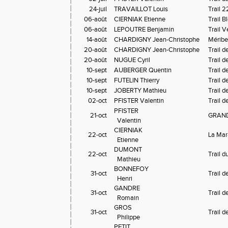
24-juil
TRAVAILLOT Louis
Trail 
06-août
CIERNIAK Etienne
Trail 
06-août
LEPOUTRE Benjamin
Trail 
14-août
CHARDIGNY Jean-Christophe
Méribe
20-août
CHARDIGNY Jean-Christophe
Trail d
20-août
NUGUE Cyril
Trail d
10-sept
AUBERGER Quentin
Trail 
10-sept
FUTELIN Thierry
Trail 
10-sept
JOBERTY Mathieu
Trail 
02-oct
PFISTER Valentin
Trail 
PFISTER

21-oct
GRAND
  Valentin
CIERNIAK

22-oct
La Mara
  Etienne
DUMONT

22-oct
Trail d
  Mathieu
BONNEFOY

31-oct
Trail 
  Henri
GANDRE

31-oct
Trail 
  Romain
GROS

31-oct
Trail 
  Philippe
PETIT
