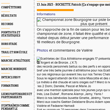
13 Juin 2023 - ROCHETTE Patrick (Ça n'engage que moi
COMPÉTITIONS
Informations
RÉSULTATS
RECORDS
On s'approche de la fin de saison pour les be
POINTS FFA ET
championnat de zone, il fallait être qualifié e
STATISTIQUES
réalisé depuis début janvier une performance 
18 meilleurs de Bourgogne.
HORS STADE
Photos
et commentaires de Valérie
TRAIL ET SON ÉCOLE
18 Ecathletes de l
Eca Athlétisme
engagés 17 présents 
MARCHE ATHLÉTIQUE
D "Argent et de Bronze...( X 7)
des records personnels battus ou des perfs s en appro
MARCHE NORDIQUE
bref une très belle journée d athlétisme pour nos Eca
sur ces régionaux qui avaient lieu sur nos Terres Chalo
INTERCLUBS !!!
Sous le regard attendri de Kiki notre Mascotte et des co
La météo a été chaude et sans orages ouf !! Merci à n
FORMATIONS
les 2 Domi, Danièle, Pascal et Marie Jo
avec une mention spéciale pour nos jeunes jurys qui s
Inès,
Lisa Dubie
f ,
Romane Alamp
i ,Jamy, Yanis !
LIENS PARTENAIRES ET
PARTENARIATS
Merci à nos bénévoles buvette Ginette, Jérémy, Yannick,
Merci aux coachs
Gaëtan Delabarr
e
Bruno Ada
m spea
Valérie et
Fadaane Hamad
i
S’ENTRAÎNER COMME
PENDANT LE
Soit au minimum 21 personnes dans l'organisation