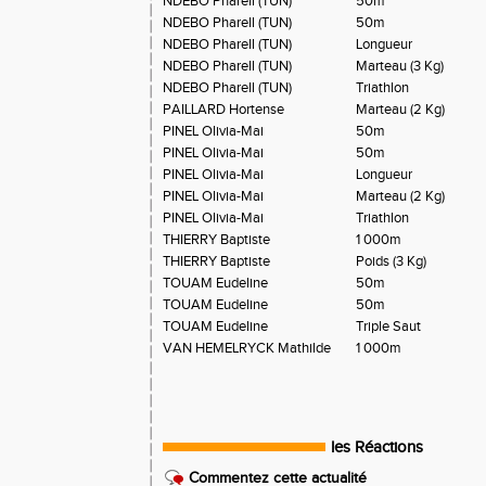
NDEBO Pharell (TUN)
50m
NDEBO Pharell (TUN)
50m
NDEBO Pharell (TUN)
Longueur
NDEBO Pharell (TUN)
Marteau (3 Kg)
NDEBO Pharell (TUN)
Triathlon
PAILLARD Hortense
Marteau (2 Kg)
PINEL Olivia-Mai
50m
PINEL Olivia-Mai
50m
PINEL Olivia-Mai
Longueur
PINEL Olivia-Mai
Marteau (2 Kg)
PINEL Olivia-Mai
Triathlon
THIERRY Baptiste
1 000m
THIERRY Baptiste
Poids (3 Kg)
TOUAM Eudeline
50m
TOUAM Eudeline
50m
TOUAM Eudeline
Triple Saut
VAN HEMELRYCK Mathilde
1 000m
les Réactions
Commentez cette actualité