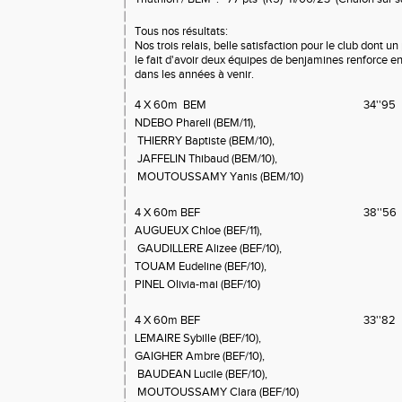
Tous nos résultats:
Nos trois relais, belle satisfaction pour le club dont
le fait d'avoir deux équipes de benjamines renforce e
dans les années à venir.
4 X 60m BEM
34''95
NDEBO Pharell (BEM/11),
THIERRY Baptiste (BEM/10),
JAFFELIN Thibaud (BEM/10),
MOUTOUSSAMY Yanis (BEM/10)
4 X 60m BEF
38''56
AUGUEUX Chloe (BEF/11),
GAUDILLERE Alizee (BEF/10),
TOUAM Eudeline (BEF/10),
PINEL Olivia-mai (BEF/10)
4 X 60m BEF
33''82
LEMAIRE Sybille (BEF/10),
NO
GAIGHER Ambre (BEF/10),
BAUDEAN Lucile (BEF/10),
MOUTOUSSAMY Clara (BEF/10)