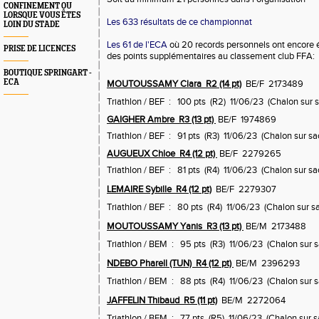
CONFINEMENT OU
LORSQUE VOUS ÊTES
Les 633 résultats de ce championnat
LOIN DU STADE
Les 61 de l'ECA
où 20 records personnels ont encore é
PRISE DE LICENCES
des points supplémentaires au classement club FFA:
BOUTIQUE SPRINGART -
ECA
MOUTOUSSAMY Clara R2 (14 pt)
BE/F 2173489
Triathlon / BEF : 100 pts (R2) 11/06/23 (Chalon sur 
GAIGHER Ambre R3 (13 pt)
BE/F 1974869
Triathlon / BEF : 91 pts (R3) 11/06/23 (Chalon sur sa
AUGUEUX Chloe R4 (12 pt)
BE/F 2279265
Triathlon / BEF : 81 pts (R4) 11/06/23 (Chalon sur sa
LEMAIRE Sybille R4 (12 pt)
BE/F 2279307
Triathlon / BEF : 80 pts (R4) 11/06/23 (Chalon sur s
MOUTOUSSAMY Yanis R3 (13 pt)
BE/M 2173488
Triathlon / BEM : 95 pts (R3) 11/06/23 (Chalon sur 
NDEBO Pharell (TUN) R4 (12 pt)
BE/M 2396293
Triathlon / BEM : 88 pts (R4) 11/06/23 (Chalon sur 
JAFFELIN Thibaud R5 (11 pt)
BE/M 2272064
Triathlon / BEM : 77 pts (R5) 11/06/23 (Chalon sur 