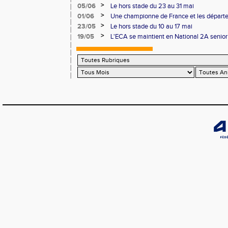
podium
>
05/06
Le hors stade du 23 au 31 mai
>
01/06
Une championne de France et les départ
>
23/05
Le hors stade du 10 au 17 mai
>
19/05
L'ECA se maintient en National 2A senior