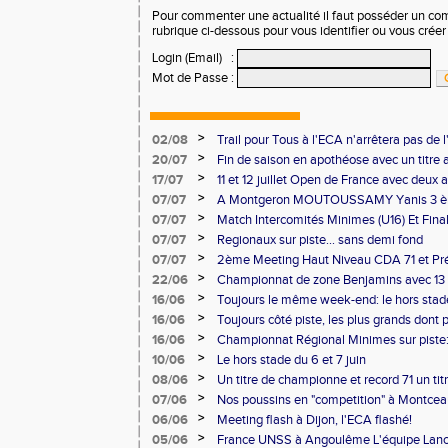
Pour commenter une actualité il faut posséder un compt
rubrique ci-dessous pour vous identifier ou vous crée
Login (Email)
:
Mot de Passe
:
>
02/08
Trail pour Tous à l'ECA n'arrêtera pas de l
>
20/07
Fin de saison en apothéose avec un titre 
saison
>
17/07
11 et 12 juillet Open de France avec deux 
>
07/07
A Montgeron MOUTOUSSAMY Yanis 3 èm
française à Decines: Demi-fond
>
07/07
Match Intercomités Minimes (U16) Et Fina
Benjamin(e)s (U14) à Besançon de haut ni
>
07/07
Regionaux sur piste... sans demi fond
>
07/07
2ème Meeting Haut Niveau CDA 71 et Pré
Chalon
>
22/06
Championnat de zone Benjamins avec 13 
Pontoise et Macon
>
16/06
Toujours le même week-end: le hors stad
>
16/06
Toujours côté piste, les plus grands dont
Master et 20 ème perf française au triple
>
16/06
Championnat Régional Minimes sur piste:
personnels
>
10/06
Le hors stade du 6 et 7 juin
>
08/06
Un titre de championne et record 71 un ti
l'ECAlité aux Regionaux d'Epreuves Com
>
07/06
Nos poussins en "competition" à Montce
>
06/06
Meeting flash à Dijon, l'ECA flashé!
>
05/06
France UNSS à Angoulême L'équipe Lance