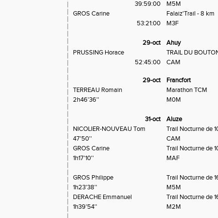
39:59:00
M5M
GROS Carine
Falaiz'Trail - 8 km
53:21:00
M3F
29-oct
Ahuy
PRUSSING Horace
TRAIL DU BOUTON 
52:45:00
CAM
29-oct
Francfort
TERREAU Romain
Marathon TCM
2h46'36''
M0M
31-oct
Aluze
NICOLIER-NOUVEAU Tom
Trail Nocturne de
47'50''
CAM
GROS Carine
Trail Nocturne de
1h17'10''
MAF
GROS Philippe
Trail Nocturne de
1h23'38''
M5M
DERACHE Emmanuel
Trail Nocturne de
1h39'54''
M2M