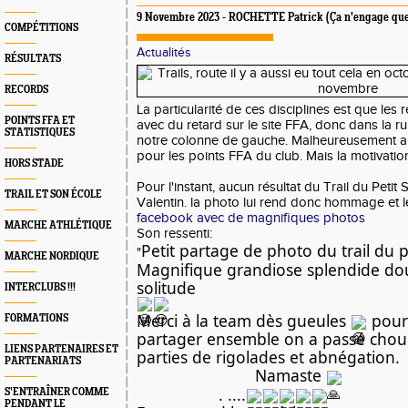
9 Novembre 2023 - ROCHETTE Patrick (Ça n'engage que
COMPÉTITIONS
Actualités
RÉSULTATS
RECORDS
La particularité de ces disciplines est que les 
POINTS FFA ET
avec du retard sur le site FFA, donc dans la ru
STATISTIQUES
notre colonne de gauche. Malheureusement aus
pour les points FFA du club. Mais la motivation 
HORS STADE
Pour l'instant, aucun résultat du Trail du Petit 
TRAIL ET SON ÉCOLE
Valentin. la photo lui rend donc hommage et l
facebook avec de magnifiques photos
MARCHE ATHLÉTIQUE
Son ressenti:
Petit partage de photo du trail du pe
"
MARCHE NORDIQUE
Magnifique grandiose splendide dou
solitude 
INTERCLUBS !!!
Merci à la team dès gueules 
 pour
FORMATIONS
partager ensemble on a passé choue
LIENS PARTENAIRES ET
parties de rigolades et abnégation. 
PARTENARIATS
                          Namaste 
                  . ....
S’ENTRAÎNER COMME
PENDANT LE