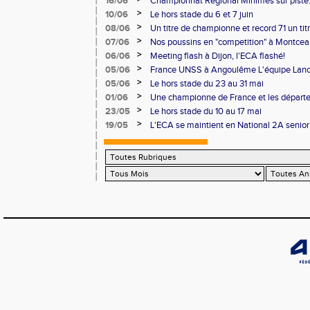
16/06
Championnat Régional Minimes sur piste:
personnels
>
10/06
Le hors stade du 6 et 7 juin
>
08/06
Un titre de championne et record 71 un ti
l'ECAlité aux Regionaux d'Epreuves Com
>
07/06
Nos poussins en "competition" à Montce
>
06/06
Meeting flash à Dijon, l'ECA flashé!
>
05/06
France UNSS à Angoulême L'équipe Lance
podium
>
05/06
Le hors stade du 23 au 31 mai
>
01/06
Une championne de France et les départ
>
23/05
Le hors stade du 10 au 17 mai
>
19/05
L'ECA se maintient en National 2A senior