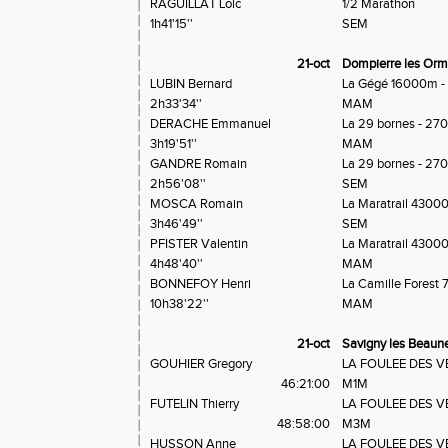
RAGUILLAT Loic
1/2 Marathon
1h41'15''
SEM
21-oct
Dompierre les Or
LUBIN Bernard
La Gégé 16000m -
2h33'34''
MAM
DERACHE Emmanuel
La 29 bornes - 27
3h19'51''
MAM
GANDRE Romain
La 29 bornes - 27
2h56'08''
SEM
MOSCA Romain
La Maratrail 4300
3h46'49''
SEM
PFISTER Valentin
La Maratrail 4300
4h48'40''
MAM
BONNEFOY Henri
La Camille Fores
10h38'22''
MAM
21-oct
Savigny les Beaun
GOUHIER Gregory
LA FOULEE DES 
46:21:00
M1M
FUTELIN Thierry
LA FOULEE DES 
48:58:00
M3M
HUSSON Anne
LA FOULEE DES 