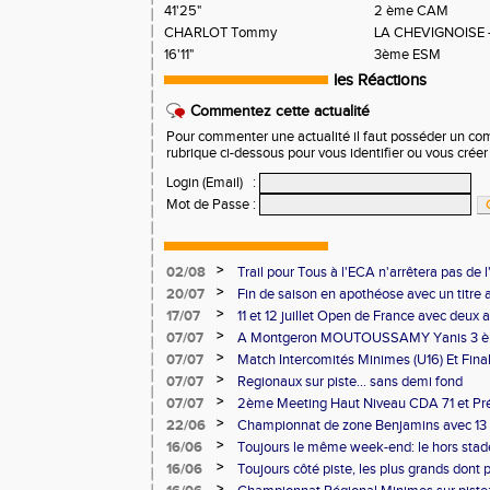
41'25"
2 ème CAM
CHARLOT Tommy
LA CHEVIGNOISE 
16'11"
3ème ESM
les Réactions
Commentez cette actualité
Pour commenter une actualité il faut posséder un compt
rubrique ci-dessous pour vous identifier ou vous crée
Login (Email)
:
Mot de Passe
:
>
02/08
Trail pour Tous à l'ECA n'arrêtera pas de l
>
20/07
Fin de saison en apothéose avec un titre 
saison
>
17/07
11 et 12 juillet Open de France avec deux 
>
07/07
A Montgeron MOUTOUSSAMY Yanis 3 èm
française à Decines: Demi-fond
>
07/07
Match Intercomités Minimes (U16) Et Fina
Benjamin(e)s (U14) à Besançon de haut ni
>
07/07
Regionaux sur piste... sans demi fond
>
07/07
2ème Meeting Haut Niveau CDA 71 et Pré
Chalon
>
22/06
Championnat de zone Benjamins avec 13 
Pontoise et Macon
>
16/06
Toujours le même week-end: le hors stad
>
16/06
Toujours côté piste, les plus grands dont
Master et 20 ème perf française au triple
>