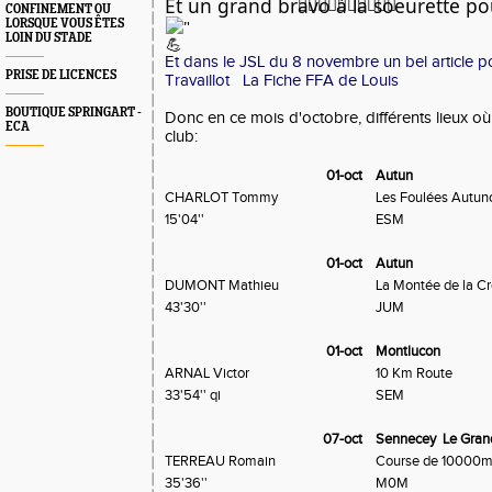
Et un grand bravo à la soeurette p
CONFINEMENT OU
"
LORSQUE VOUS ÊTES
LOIN DU STADE
Et dans le JSL du 8 novembre un bel article p
PRISE DE LICENCES
Travaillot
La Fiche FFA de Louis
BOUTIQUE SPRINGART -
Donc en ce mois d'octobre, différents lieux où 
ECA
club:
01-oct
Autun
CHARLOT Tommy
Les Foulées Autun
15'04''
ESM
01-oct
Autun
DUMONT Mathieu
La Montée de la Cr
43'30''
JUM
01-oct
Montlucon
ARNAL Victor
10 Km Route
33'54'' qi
SEM
07-oct
Sennecey Le Gran
TERREAU Romain
Course de 10000
35'36''
M0M