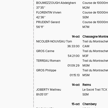
BOUMEZZOUGH Abdelghani
Course de 10000
37'35''
M2M
FLORENTIN Vivien
Course de 10000
42'36''
SEM
PRUDENT Gerard
Course de 10000
56'11''
M7M
14-oct
Chassagne Montra
NICOLIER-NOUVEAU Tom
Trail du Montrachet
36:33:00
CAM
GROS Carine
Trail du Montrachet
54:21:00
M3F
TERREAU Romain
Trail du Montrachet
01:09:29
M0M
GROS Philippe
Trail du Montrachet
01:15:13
M5M
14-oct
Reims
JOBERTY Mathieu
Le Sacré Trail TCX
NOU
8h35'01''
SEM
15-oct
Chambery