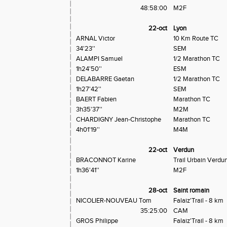
48:58:00
M2F
22-oct
Lyon
ARNAL Victor
10 Km Route TC
34'23''
SEM
ALAMPI Samuel
1/2 Marathon TC
1h24'50''
ESM
DELABARRE Gaetan
1/2 Marathon TC
1h27'42''
SEM
BAERT Fabien
Marathon TC
3h35'37''
M2M
CHARDIGNY Jean-Christophe
Marathon TC
4h01'19''
M4M
22-oct
Verdun
BRACONNOT Karine
Trail Urbain Verdun
1h36'41''
M2F
28-oct
Saint romain
NICOLIER-NOUVEAU Tom
Falaiz'Trail - 8 km
35:25:00
CAM
GROS Philippe
Falaiz'Trail - 8 km