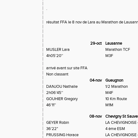
.
résultat FFA le 8 nov de Lara au Marathon de Lausa
29-oct
Lausanne
MUSLER Lara
Marathon TCF
4h05'20''
M3F
arrivé avant sur site FFA
Non classant
04-nov
Gueugnon
DANJOU Nathalie
1/2 Marathon
2h06'45''
M4F
GOUHIER Gregory
10 Km Route
46'11''
M1M
08-nov
Chevigny St Sauve
GEYER Robin
LA CHEVIGNOISE 
36'22"
4 ème ESM
PRUSSING Horace
LA CHEVIGNOISE 