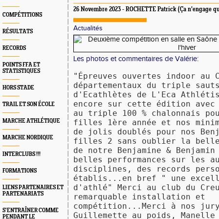
26 Novembre 2023 - ROCHETTE Patrick (Ça n'engage qu
COMPÉTITIONS
Actualités
RÉSULTATS
RECORDS
Les photos et commentaires de Valérie
:
POINTS FFA ET
STATISTIQUES
"Épreuves ouvertes indoor au 
départementaux du triple saut
HORS STADE
d'Ecathlètes de L'Eca Athléti
encore sur cette édition avec
TRAIL ET SON ÉCOLE
au triple 100 % chalonnais po
MARCHE ATHLÉTIQUE
filles 1ère année et nos mini
de jolis doublés pour nos Ben
MARCHE NORDIQUE
filles 2 sans oublier la bell
de notre Benjamine & Benjamin
INTERCLUBS !!!
belles performances sur les a
disciplines, des records pers
FORMATIONS
établis...en bref " une excel
d'athlé" Merci au club du Cre
LIENS PARTENAIRES ET
PARTENARIATS
remarquable installation et
compétition...Merci à nos jur
S’ENTRAÎNER COMME
Guillemette au poids, Manelle
PENDANT LE