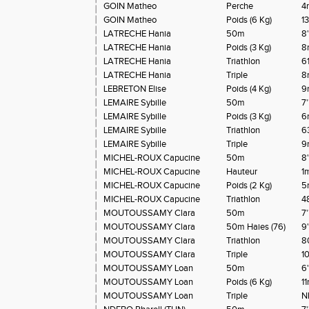
GOIN Matheo
Perche
4
GOIN Matheo
Poids (6 Kg)
1
LATRECHE Hania
50m
8'
LATRECHE Hania
Poids (3 Kg)
8
LATRECHE Hania
Triathlon
61
LATRECHE Hania
Triple
8
LEBRETON Elise
Poids (4 Kg)
9
LEMAIRE Sybille
50m
7
LEMAIRE Sybille
Poids (3 Kg)
6
LEMAIRE Sybille
Triathlon
6
LEMAIRE Sybille
Triple
9
MICHEL-ROUX Capucine
50m
8
MICHEL-ROUX Capucine
Hauteur
1
MICHEL-ROUX Capucine
Poids (2 Kg)
5
MICHEL-ROUX Capucine
Triathlon
4
MOUTOUSSAMY Clara
50m
7
MOUTOUSSAMY Clara
50m Haies (76)
9'
MOUTOUSSAMY Clara
Triathlon
8
MOUTOUSSAMY Clara
Triple
1
MOUTOUSSAMY Loan
50m
6
MOUTOUSSAMY Loan
Poids (6 Kg)
1
MOUTOUSSAMY Loan
Triple
N