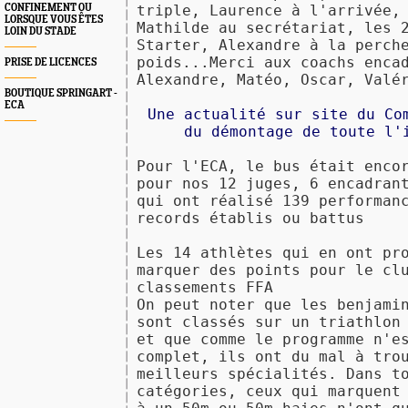
CONFINEMENT OU
triple, Laurence à l'arrivée,
LORSQUE VOUS ÊTES
Mathilde au secrétariat, les 
LOIN DU STADE
Starter, Alexandre à la perch
poids...Merci aux coachs enca
PRISE DE LICENCES
Alexandre, Matéo, Oscar, Valé
BOUTIQUE SPRINGART -
ECA
Une actualité sur site du Co
du démontage de toute l'
Pour l'ECA, le bus était enco
pour nos 12 juges, 6 encadran
qui ont réalisé 139 performan
records établis ou battus
Les 14 athlètes qui en ont pr
marquer des points pour le cl
classements FFA
On peut noter que les benjami
sont classés sur un triathlon
et que comme le programme n'e
complet, ils ont du mal à tro
meilleurs spécialités. Dans t
catégories, ceux qui marquent