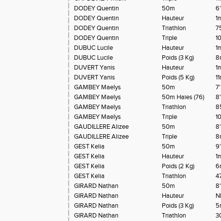
DODEY Quentin
50m
6
DODEY Quentin
Hauteur
1
DODEY Quentin
Triathlon
7
DODEY Quentin
Triple
1
DUBUC Lucile
Hauteur
1
DUBUC Lucile
Poids (3 Kg)
8
DUVERT Yanis
Hauteur
1
DUVERT Yanis
Poids (5 Kg)
1
GAMBEY Maelys
50m
7
GAMBEY Maelys
50m Haies (76)
8
GAMBEY Maelys
Triathlon
8
GAMBEY Maelys
Triple
1
GAUDILLERE Alizee
50m
8
GAUDILLERE Alizee
Triple
8
GEST Kelia
50m
9'
GEST Kelia
Hauteur
1
GEST Kelia
Poids (2 Kg)
6
GEST Kelia
Triathlon
4
GIRARD Nathan
50m
8
GIRARD Nathan
Hauteur
N
GIRARD Nathan
Poids (3 Kg)
5
GIRARD Nathan
Triathlon
3