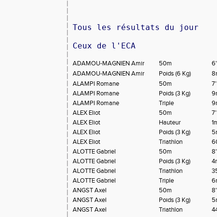
Tous les résultats du jour
Ceux de l'ECA
ADAMOU-MAGNIEN Amir
50m
6
ADAMOU-MAGNIEN Amir
Poids (6 Kg)
8
ALAMPI Romane
50m
7
ALAMPI Romane
Poids (3 Kg)
9
ALAMPI Romane
Triple
9
ALEX Eliot
50m
7
ALEX Eliot
Hauteur
1
ALEX Eliot
Poids (3 Kg)
5
ALEX Eliot
Triathlon
6
ALOTTE Gabriel
50m
8
ALOTTE Gabriel
Poids (3 Kg)
4
ALOTTE Gabriel
Triathlon
3
ALOTTE Gabriel
Triple
6
ANGST Axel
50m
8'
ANGST Axel
Poids (3 Kg)
5
ANGST Axel
Triathlon
4