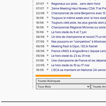
Benjamin(e)s (U14) à Besançon de haut ni
>
07/07
Regionaux sur piste... sans demi fond
>
07/07
2ème Meeting Haut Niveau CDA 71 et Pré
Chalon
>
22/06
Championnat de zone Benjamins avec 13 
Pontoise et Macon
>
16/06
Toujours le même week-end: le hors stad
>
16/06
Toujours côté piste, les plus grands dont
Master et 20 ème perf française au triple
>
16/06
Championnat Régional Minimes sur piste:
personnels
>
10/06
Le hors stade du 6 et 7 juin
>
08/06
Un titre de championne et record 71 un ti
l'ECAlité aux Regionaux d'Epreuves Com
>
07/06
Nos poussins en "competition" à Montce
>
06/06
Meeting flash à Dijon, l'ECA flashé!
>
05/06
France UNSS à Angoulême L'équipe Lance
podium
>
05/06
Le hors stade du 23 au 31 mai
>
01/06
Une championne de France et les départ
>
23/05
Le hors stade du 10 au 17 mai
>
19/05
L'ECA se maintient en National 2A senior