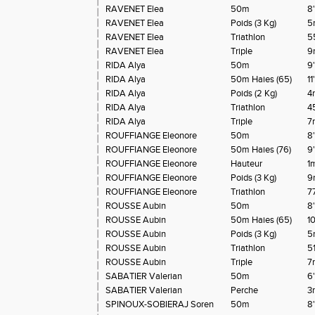
RAVENET Elea
50m
8
RAVENET Elea
Poids (3 Kg)
5
RAVENET Elea
Triathlon
5
RAVENET Elea
Triple
9
RIDA Alya
50m
9'
RIDA Alya
50m Haies (65)
11
RIDA Alya
Poids (2 Kg)
4
RIDA Alya
Triathlon
4
RIDA Alya
Triple
7
ROUFFIANGE Eleonore
50m
8
ROUFFIANGE Eleonore
50m Haies (76)
9
ROUFFIANGE Eleonore
Hauteur
1
ROUFFIANGE Eleonore
Poids (3 Kg)
9
ROUFFIANGE Eleonore
Triathlon
7
ROUSSE Aubin
50m
8
ROUSSE Aubin
50m Haies (65)
10
ROUSSE Aubin
Poids (3 Kg)
5
ROUSSE Aubin
Triathlon
51
ROUSSE Aubin
Triple
7
SABATIER Valerian
50m
6'
SABATIER Valerian
Perche
3
SPINOUX-SOBIERAJ Soren
50m
8