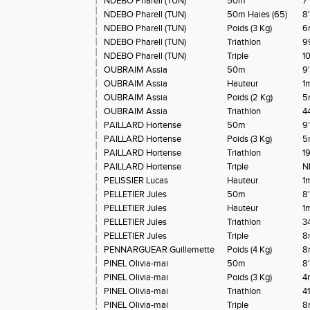
NDEBO Pharell (TUN)
50m
7
NDEBO Pharell (TUN)
50m Haies (65)
8'
NDEBO Pharell (TUN)
Poids (3 Kg)
6
NDEBO Pharell (TUN)
Triathlon
9
NDEBO Pharell (TUN)
Triple
1
OUBRAIM Assia
50m
9'
OUBRAIM Assia
Hauteur
1
OUBRAIM Assia
Poids (2 Kg)
5
OUBRAIM Assia
Triathlon
4
PAILLARD Hortense
50m
9
PAILLARD Hortense
Poids (3 Kg)
5
PAILLARD Hortense
Triathlon
19
PAILLARD Hortense
Triple
N
PELISSIER Lucas
Hauteur
1
PELLETIER Jules
50m
8
PELLETIER Jules
Hauteur
1
PELLETIER Jules
Triathlon
3
PELLETIER Jules
Triple
8
PENNARGUEAR Guillemette
Poids (4 Kg)
8
PINEL Olivia-mai
50m
8'
PINEL Olivia-mai
Poids (3 Kg)
4
PINEL Olivia-mai
Triathlon
41
PINEL Olivia-mai
Triple
8