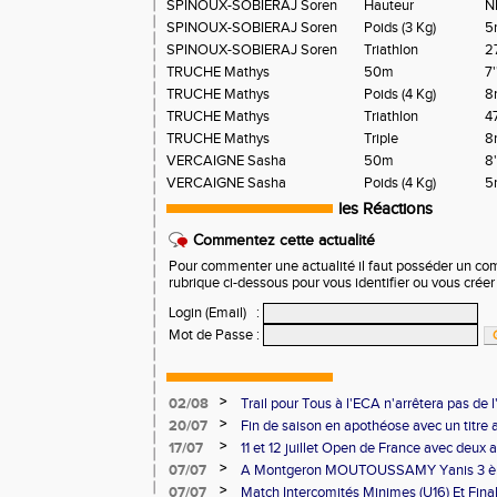
SPINOUX-SOBIERAJ Soren
Hauteur
N
SPINOUX-SOBIERAJ Soren
Poids (3 Kg)
5
SPINOUX-SOBIERAJ Soren
Triathlon
2
TRUCHE Mathys
50m
7
TRUCHE Mathys
Poids (4 Kg)
8
TRUCHE Mathys
Triathlon
4
TRUCHE Mathys
Triple
8
VERCAIGNE Sasha
50m
8
VERCAIGNE Sasha
Poids (4 Kg)
5
les Réactions
Commentez cette actualité
Pour commenter une actualité il faut posséder un compt
rubrique ci-dessous pour vous identifier ou vous crée
Login (Email)
:
Mot de Passe
:
>
02/08
Trail pour Tous à l'ECA n'arrêtera pas de l
>
20/07
Fin de saison en apothéose avec un titre 
saison
>
17/07
11 et 12 juillet Open de France avec deux 
>
07/07
A Montgeron MOUTOUSSAMY Yanis 3 èm
française à Decines: Demi-fond
>
07/07
Match Intercomités Minimes (U16) Et Fina