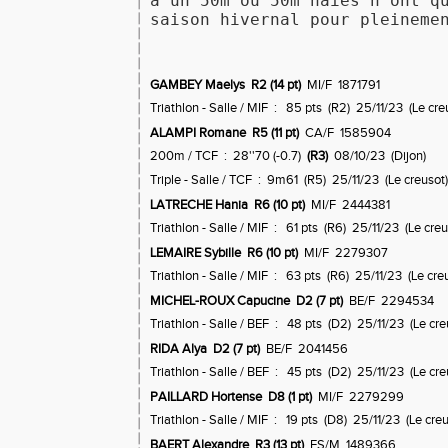
à un 50m ou 50m haies n'ont q
saison hivernal pour pleineme
GAMBEY Maelys R2 (14 pt)
MI/F 1871791
Triathlon - Salle / MIF : 85 pts (R2) 25/11/23 (Le cre
ALAMPI Romane R5 (11 pt)
CA/F 1585904
200m / TCF : 28''70 (-0.7)
(R3)
08/10/23 (Dijon)
Triple - Salle / TCF : 9m61 (R5) 25/11/23 (Le creusot)
LATRECHE Hania R6 (10 pt)
MI/F 2444381
Triathlon - Salle / MIF : 61 pts (R6) 25/11/23 (Le creu
LEMAIRE Sybille R6 (10 pt)
MI/F 2279307
Triathlon - Salle / MIF : 63 pts (R6) 25/11/23 (Le cre
MICHEL-ROUX Capucine D2 (7 pt)
BE/F 2294534
Triathlon - Salle / BEF : 48 pts (D2) 25/11/23 (Le cre
RIDA Alya D2 (7 pt)
BE/F 2041456
Triathlon - Salle / BEF : 45 pts (D2) 25/11/23 (Le cre
NOUV
PAILLARD Hortense D8 (1 pt)
MI/F 2279299
Triathlon - Salle / MIF : 19 pts (D8) 25/11/23 (Le creu
BAERT Alexandre R3 (13 pt)
ES/M 1489366