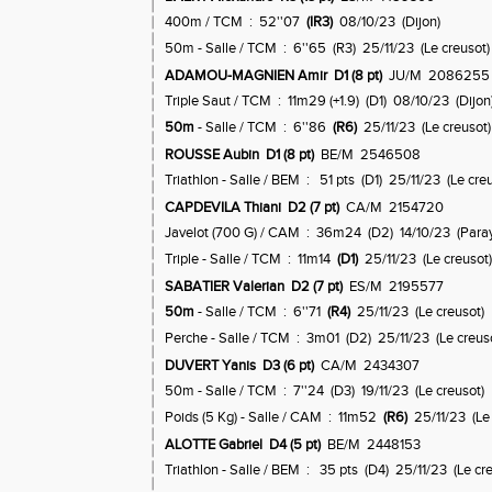
400m / TCM : 52''07
(IR3)
08/10/23 (Dijon)
50m - Salle / TCM : 6''65 (R3) 25/11/23 (Le creusot)
ADAMOU-MAGNIEN Amir D1 (8 pt)
JU/M 208625
Triple Saut / TCM : 11m29 (+1.9) (D1) 08/10/23 (Dijon
50m
- Salle / TCM : 6''86
(R6)
25/11/23 (Le creusot)
ROUSSE Aubin D1 (8 pt)
BE/M 2546508
Triathlon - Salle / BEM : 51 pts (D1) 25/11/23 (Le cre
CAPDEVILA Thiani D2 (7 pt)
CA/M 2154720
Javelot (700 G) / CAM : 36m24 (D2) 14/10/23 (Paray
Triple - Salle / TCM : 11m14
(D1)
25/11/23 (Le creusot)
SABATIER Valerian D2 (7 pt)
ES/M 2195577
50m
- Salle / TCM : 6''71
(R4)
25/11/23 (Le creusot)
Perche - Salle / TCM : 3m01 (D2) 25/11/23 (Le creus
DUVERT Yanis D3 (6 pt)
CA/M 2434307
50m - Salle / TCM : 7''24 (D3) 19/11/23 (Le creusot)
Poids (5 Kg) - Salle / CAM : 11m52
(R6)
25/11/23 (Le 
ALOTTE Gabriel D4 (5 pt)
BE/M 2448153
Triathlon - Salle / BEM : 35 pts (D4) 25/11/23 (Le cr