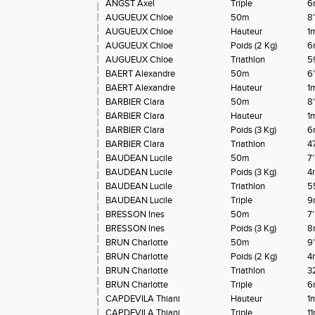
ANGST Axel
Triple
6
AUGUEUX Chloe
50m
8'
AUGUEUX Chloe
Hauteur
1
AUGUEUX Chloe
Poids (2 Kg)
6
AUGUEUX Chloe
Triathlon
5
BAERT Alexandre
50m
6
BAERT Alexandre
Hauteur
1
BARBIER Clara
50m
8
BARBIER Clara
Hauteur
1
BARBIER Clara
Poids (3 Kg)
6
BARBIER Clara
Triathlon
4
BAUDEAN Lucile
50m
7
BAUDEAN Lucile
Poids (3 Kg)
4
BAUDEAN Lucile
Triathlon
5
BAUDEAN Lucile
Triple
9
BRESSON Ines
50m
7
BRESSON Ines
Poids (3 Kg)
8
BRUN Charlotte
50m
9
BRUN Charlotte
Poids (2 Kg)
4
BRUN Charlotte
Triathlon
3
BRUN Charlotte
Triple
6
CAPDEVILA Thiani
Hauteur
1
CAPDEVILA Thiani
Triple
1