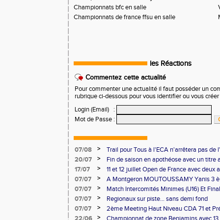
Championnats bfc en salle
Championnats de france ffsu en salle
les Réactions
Commentez cette actualité
Pour commenter une actualité il faut posséder un compt
rubrique ci-dessous pour vous identifier ou vous crée
Login (Email)
:
Mot de Passe
:
>
07/08
Trail pour Tous à l'ECA n'arrêtera pas de l
>
20/07
Fin de saison en apothéose avec un titre 
saison
>
17/07
11 et 12 juillet Open de France avec deux 
>
07/07
A Montgeron MOUTOUSSAMY Yanis 3 èm
française à Decines: Demi-fond
>
07/07
Match Intercomités Minimes (U16) Et Fina
NOU
Benjamin(e)s (U14) à Besançon de haut ni
>
07/07
Regionaux sur piste... sans demi fond
>
07/07
2ème Meeting Haut Niveau CDA 71 et Pré
Chalon
>
22/06
Championnat de zone Benjamins avec 13 