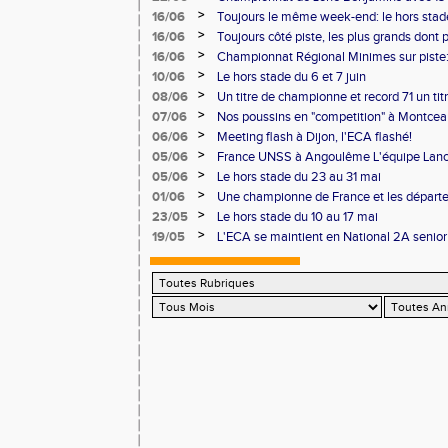
Pontoise et Macon
>
16/06
Toujours le même week-end: le hors stad
>
16/06
Toujours côté piste, les plus grands dont
Master et 20 ème perf française au triple
>
16/06
Championnat Régional Minimes sur piste:
personnels
>
10/06
Le hors stade du 6 et 7 juin
>
08/06
Un titre de championne et record 71 un ti
l'ECAlité aux Regionaux d'Epreuves Com
>
07/06
Nos poussins en "competition" à Montce
>
06/06
Meeting flash à Dijon, l'ECA flashé!
>
05/06
France UNSS à Angoulême L'équipe Lance
podium
>
05/06
Le hors stade du 23 au 31 mai
>
01/06
Une championne de France et les départ
>
23/05
Le hors stade du 10 au 17 mai
>
19/05
L'ECA se maintient en National 2A senior