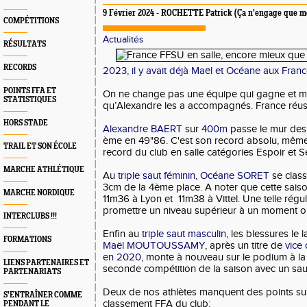
9 Février 2024 - ROCHETTE Patrick (Ça n'engage que m
COMPÉTITIONS
Actualités
RÉSULTATS
RECORDS
2023, il y avait déjà Maël et Océane aux Fra
POINTS FFA ET
On ne change pas une équipe qui gagne et mê
STATISTIQUES
qu’Alexandre les a accompagnés. France réussi
HORS STADE
Alexandre BAERT
sur
400m
passe le mur des 
ème en 49"86. C'est son record absolu, même s
TRAIL ET SON ÉCOLE
record du club en salle catégories Espoir et S
MARCHE ATHLÉTIQUE
Au
triple saut féminin
,
Océane SORET
se clas
3cm de la 4ème place. A noter que cette saison
MARCHE NORDIQUE
11m36 à Lyon et
11m38 à Vittel. Une telle régu
promettre un niveau supérieur à un moment ou
INTERCLUBS !!!
Enfin au
triple saut masculin
, les blessures le 
FORMATIONS
Maël MOUTOUSSAMY
, après un titre de
vice
en 2020
, monte à nouveau sur le podium à l
LIENS PARTENAIRES ET
seconde compétition de la saison avec un sa
PARTENARIATS
Deux de nos athlètes manquent des points su
S’ENTRAÎNER COMME
classement FFA du club:
PENDANT LE