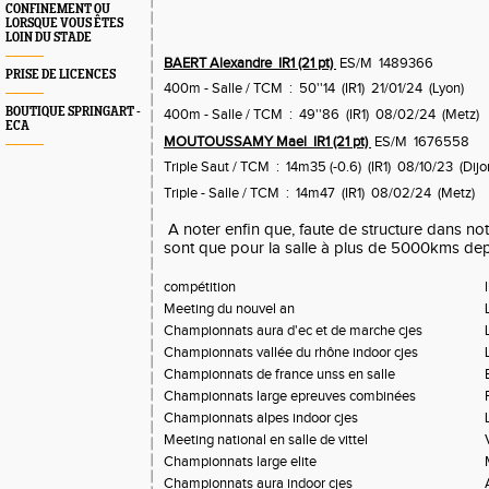
CONFINEMENT OU
LORSQUE VOUS ÊTES
LOIN DU STADE
BAERT Alexandre IR1 (21 pt)
ES/M 1489366
PRISE DE LICENCES
400m - Salle / TCM : 50''14 (IR1) 21/01/24 (Lyon)
BOUTIQUE SPRINGART -
400m - Salle / TCM : 49''86 (IR1) 08/02/24 (Metz)
ECA
MOUTOUSSAMY Mael IR1 (21 pt)
ES/M 1676558
Triple Saut / TCM : 14m35 (-0.6) (IR1) 08/10/23 (Dijo
Triple - Salle / TCM : 14m47 (IR1) 08/02/24 (Metz)
A noter enfin que, faute de structure dans not
sont que pour la salle à plus de 5000kms dep
compétition
Meeting du nouvel an
Championnats aura d'ec et de marche cjes
Championnats vallée du rhône indoor cjes
Championnats de france unss en salle
Championnats large epreuves combinées
Championnats alpes indoor cjes
Meeting national en salle de vittel
Championnats large elite
Championnats aura indoor cjes