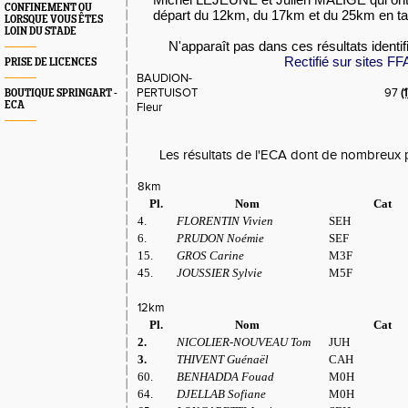
CONFINEMENT OU
départ du 12km, du 17km et du 25km en tan
LORSQUE VOUS ÊTES
LOIN DU STADE
N'apparaît pas dans ces résultats ident
Rectifié sur sites FF
PRISE DE LICENCES
BAUDION-
PERTUISOT
97
(1
BOUTIQUE SPRINGART -
ECA
Fleur
Les résultats de l'ECA dont de nombreux 
8km
Pl.
Nom
Cat
4.
FLORENTIN Vivien
SEH
6.
PRUDON Noémie
SEF
15.
GROS Carine
M3F
45.
JOUSSIER Sylvie
M5F
12km
Pl.
Nom
Cat
2.
NICOLIER-NOUVEAU Tom
JUH
3.
THIVENT Guénaël
CAH
60.
BENHADDA Fouad
M0H
64.
DJELLAB Sofiane
M0H