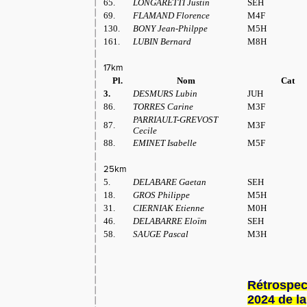
65.
LONGARETTI Justin
SEH
69.
FLAMAND Florence
M4F
130.
BONY Jean-Philppe
M5H
161.
LUBIN Bernard
M8H
17km
Pl.
Nom
Cat
3.
DESMURS Lubin
JUH
86.
TORRES Carine
M3F
PARRIAULT-GREVOST
87.
M3F
Cecile
88.
EMINET Isabelle
M5F
25km
5.
DELABARE Gaetan
SEH
18.
GROS Philippe
M5H
31.
CIERNIAK Etienne
M0H
46.
DELABARRE Eloïm
SEH
58.
SAUGE Pascal
M3H
Rétrospec
2024 de la