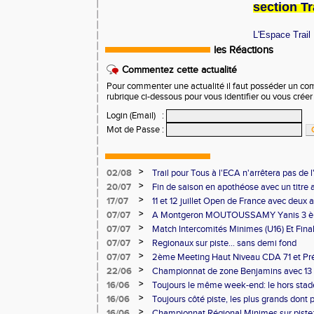
section Tr
L'Espace Trail
les Réactions
Commentez cette actualité
Pour commenter une actualité il faut posséder un compt
rubrique ci-dessous pour vous identifier ou vous crée
Login (Email)
:
Mot de Passe
:
>
02/08
Trail pour Tous à l'ECA n'arrêtera pas de l
>
20/07
Fin de saison en apothéose avec un titre 
saison
>
17/07
11 et 12 juillet Open de France avec deux 
>
07/07
A Montgeron MOUTOUSSAMY Yanis 3 èm
française à Decines: Demi-fond
>
07/07
Match Intercomités Minimes (U16) Et Fina
Benjamin(e)s (U14) à Besançon de haut ni
>
07/07
Regionaux sur piste... sans demi fond
>
07/07
2ème Meeting Haut Niveau CDA 71 et Pré
Chalon
>
22/06
Championnat de zone Benjamins avec 13 
Pontoise et Macon
>
16/06
Toujours le même week-end: le hors stad
>
16/06
Toujours côté piste, les plus grands dont
Master et 20 ème perf française au triple
>
16/06
Championnat Régional Minimes sur piste: