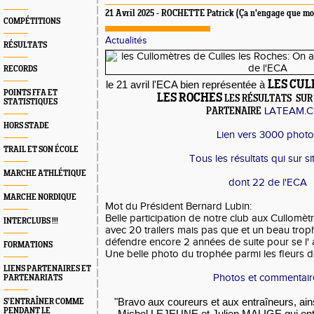
21 Avril 2025 - ROCHETTE Patrick (Ça n'engage que mo
COMPÉTITIONS
Actualités
RÉSULTATS
RECORDS
le 21 avril l'ECA bien représentée à
LES CUL
POINTS FFA ET
LES ROCHES
LES RÉSULTATS SUR
STATISTIQUES
LATEAM.
PARTENAIRE
HORS STADE
Lien vers 3000 phot
TRAIL ET SON ÉCOLE
Tous les résultats qui sur s
MARCHE ATHLÉTIQUE
dont 22 de l'ECA
MARCHE NORDIQUE
Mot du Président Bernard Lubin:
Belle participation de notre club aux Cullomèt
INTERCLUBS !!!
avec 20 trailers mais pas que et un beau troph
défendre encore 2 années de suite pour se l' 
FORMATIONS
Une belle photo du trophée parmi les fleurs d
LIENS PARTENAIRES ET
Photos et commentair
PARTENARIATS
"Bravo aux coureurs et aux entraîneurs, ai
S’ENTRAÎNER COMME
PENDANT LE
Michel LEJEUNE et Julien MALIGE qui ont 