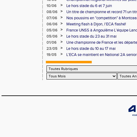
personnels
>
10/06
Le hors stade du 6 et 7 juin
>
08/06
Un titre de championne et record 71 un ti
l'ECAlité aux Regionaux d'Epreuves Com
>
07/06
Nos poussins en "competition" à Montce
>
06/06
Meeting flash à Dijon, l'ECA flashé!
>
05/06
France UNSS à Angoulême L'équipe Lance
podium
>
05/06
Le hors stade du 23 au 31 mai
>
01/06
Une championne de France et les départ
>
23/05
Le hors stade du 10 au 17 mai
>
19/05
L'ECA se maintient en National 2A senior