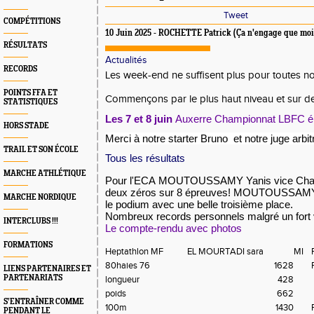
Tweet
COMPÉTITIONS
10 Juin 2025 - ROCHETTE Patrick (Ça n'engage que moi
RÉSULTATS
Actualités
RECORDS
Les week-end ne suffisent plus pour toutes no
POINTS FFA ET
Commençons par le plus haut niveau et sur de
STATISTIQUES
Les 7 et 8 juin
Auxerre
Championnat LBFC é
HORS STADE
Merci à notre starter Bruno et notre juge arbit
TRAIL ET SON ÉCOLE
Tous les résultats
MARCHE ATHLÉTIQUE
Pour l'ECA MOUTOUSSAMY Yanis vice Champ
deux zéros sur 8 épreuves! MOUTOUSSAMY 
MARCHE NORDIQUE
le podium avec une belle troisième place.
Nombreux records personnels malgré un fort v
INTERCLUBS !!!
Le compte-rendu avec photos
FORMATIONS
Heptathlon MF
EL MOURTADI sara
MI
80haies 76
1628
LIENS PARTENAIRES ET
PARTENARIATS
longueur
428
poids
662
S’ENTRAÎNER COMME
100m
1430
PENDANT LE