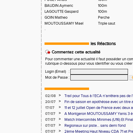
BAUDIN Aymeric
100m
LAGOUTTE Gaspard
100m
GOIN Matheo
Perche
MOUTOUSSAMY Mael
Triple saut
.
les Réactions
Commentez cette actualité
Pour commenter une actualité il faut posséder un compt
rubrique ci-dessous pour vous identifier ou vous crée
Login (Email)
:
Mot de Passe
:
>
02/08
Trail pour Tous à l'ECA n'arrêtera pas de l
>
20/07
Fin de saison en apothéose avec un titre 
saison
>
17/07
11 et 12 juillet Open de France avec deux 
>
07/07
A Montgeron MOUTOUSSAMY Yanis 3 èm
française à Decines: Demi-fond
>
07/07
Match Intercomités Minimes (U16) Et Fina
Benjamin(e)s (U14) à Besançon de haut ni
>
07/07
Regionaux sur piste... sans demi fond
>
07/07
2ème Meeting Haut Niveau CDA 71 et Pré