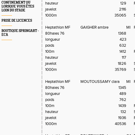
CONFINEMENT OU
hauteur
129
LORSQUE VOUS ÊTES
javelot
2116
LOIN DU STADE
1000m
35065
PRISE DE LICENCES
Heptathlon MF
GAIGHER ambre
MI
BOUTIQUE SPRINGART -
80haies 76
1368
ECA
longueur
423
poids
632
100m
1412
hauteur
117
javelot
1826
1000m
35769
Heptathlon MF
MOUTOUSSAMY clara
MI
80haies 76
1345
longueur
489
poids
762
100m
1439
hauteur
132
javelot
1936
1000m
40536