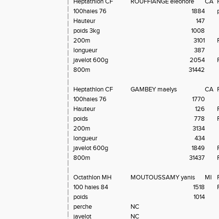
Heptathlon CF
ROUFFIANGE eleonore
CA
100haies 76
1884
Hauteur
147
poids 3kg
1008
200m
3101
longueur
387
javelot 600g
2054
800m
31442
Heptathlon CF
GAMBEY maelys
CA
100haies 76
1770
Hauteur
126
poids
778
200m
3134
longueur
434
javelot 600g
1849
800m
31437
Octathlon MH
MOUTOUSSAMY yanis
MI
100 haies 84
1518
NO
poids
1014
perche
NC
javelot
NC