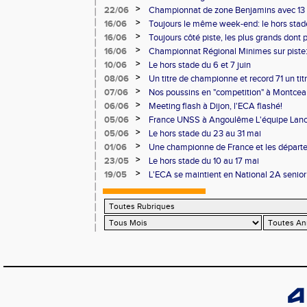
Chalon
>
22/06
Championnat de zone Benjamins avec 13 
Pontoise et Macon
>
16/06
Toujours le même week-end: le hors stad
>
16/06
Toujours côté piste, les plus grands dont
Master et 20 ème perf française au triple
>
16/06
Championnat Régional Minimes sur piste:
personnels
>
10/06
Le hors stade du 6 et 7 juin
>
08/06
Un titre de championne et record 71 un ti
l'ECAlité aux Regionaux d'Epreuves Com
>
07/06
Nos poussins en "competition" à Montce
>
06/06
Meeting flash à Dijon, l'ECA flashé!
>
05/06
France UNSS à Angoulême L'équipe Lance
podium
>
05/06
Le hors stade du 23 au 31 mai
>
01/06
Une championne de France et les départ
>
23/05
Le hors stade du 10 au 17 mai
>
19/05
L'ECA se maintient en National 2A senior