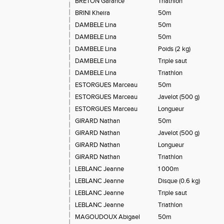
BRETON Garance
Triathlon
BRINI Kheira
50m
DAMBELE Lina
50m
DAMBELE Lina
50m
DAMBELE Lina
Poids (2 kg)
DAMBELE Lina
Triple saut
DAMBELE Lina
Triathlon
ESTORGUES Marceau
50m
ESTORGUES Marceau
Javelot (500 g)
ESTORGUES Marceau
Longueur
GIRARD Nathan
50m
GIRARD Nathan
Javelot (500 g)
GIRARD Nathan
Longueur
GIRARD Nathan
Triathlon
LEBLANC Jeanne
1 000m
LEBLANC Jeanne
Disque (0.6 kg)
LEBLANC Jeanne
Triple saut
LEBLANC Jeanne
Triathlon
MAGOUDOUX Abigael
50m