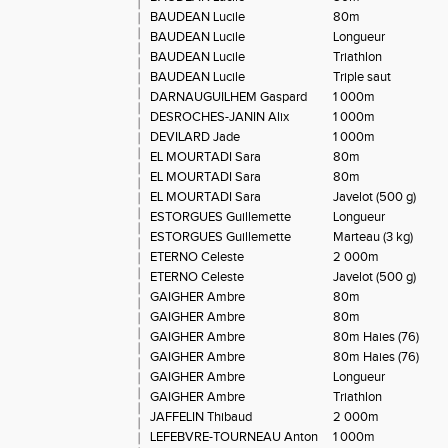
BAUDEAN Lucile
80m
BAUDEAN Lucile
Longueur
BAUDEAN Lucile
Triathlon
BAUDEAN Lucile
Triple saut
DARNAUGUILHEM Gaspard
1 000m
DESROCHES-JANIN Alix
1 000m
DEVILARD Jade
1 000m
EL MOURTADI Sara
80m
EL MOURTADI Sara
80m
EL MOURTADI Sara
Javelot (500 g)
ESTORGUES Guillemette
Longueur
ESTORGUES Guillemette
Marteau (3 kg)
ETERNO Celeste
2 000m
ETERNO Celeste
Javelot (500 g)
GAIGHER Ambre
80m
GAIGHER Ambre
80m
GAIGHER Ambre
80m Haies (76)
GAIGHER Ambre
80m Haies (76)
GAIGHER Ambre
Longueur
GAIGHER Ambre
Triathlon
JAFFELIN Thibaud
2 000m
LEFEBVRE-TOURNEAU Anton
1 000m