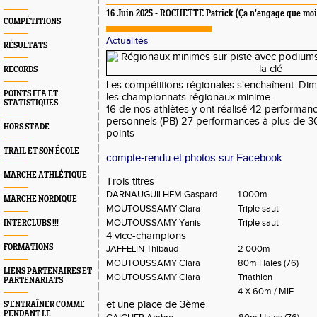
16 Juin 2025 - ROCHETTE Patrick (Ça n'engage que moi
COMPÉTITIONS
Actualités
RÉSULTATS
RECORDS
Les compétitions régionales s'enchaînent. Dima
POINTS FFA ET
les championnats régionaux minime.
STATISTIQUES
16 de nos athlètes y ont réalisé 42 performan
personnels (PB) 27 performances à plus de 30
HORS STADE
points
TRAIL ET SON ÉCOLE
compte-rendu et photos sur Facebook
MARCHE ATHLÉTIQUE
Trois titres
DARNAUGUILHEM Gaspard
1 000m
MARCHE NORDIQUE
MOUTOUSSAMY Clara
Triple saut
MOUTOUSSAMY Yanis
Triple saut
INTERCLUBS !!!
4 vice-champions
FORMATIONS
JAFFELIN Thibaud
2 000m
MOUTOUSSAMY Clara
80m Haies (76)
LIENS PARTENAIRES ET
MOUTOUSSAMY Clara
Triathlon
PARTENARIATS
4 X 60m / MIF
et une place de 3ème
S’ENTRAÎNER COMME
PENDANT LE