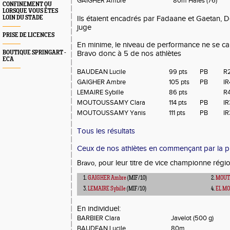
GAIGHER Ambre
80m Haies (76)
CONFINEMENT OU
LORSQUE VOUS ÊTES
LOIN DU STADE
Ils étaient encadrés par Fadaane et Gaetan, D
juge
PRISE DE LICENCES
En minime, le niveau de performance ne se calc
BOUTIQUE SPRINGART -
Bravo donc à 5 de nos athlètes
ECA
BAUDEAN Lucile
99 pts
PB
R
GAIGHER Ambre
105 pts
PB
IR
LEMAIRE Sybille
86 pts
R
MOUTOUSSAMY Clara
114 pts
PB
IR
MOUTOUSSAMY Yanis
111 pts
PB
IR
Tous les résultats
Ceux de nos athlètes en commençant par la pr
our leur titre de vice championne régi
Bravo, p
1.
GAIGHER Ambre
(MIF/10)
2.
MOUT
3.
LEMAIRE Sybille
(MIF/10)
4.
EL MO
En individuel:
BARBIER Clara
Javelot (500 g)
BAUDEAN Lucile
80m