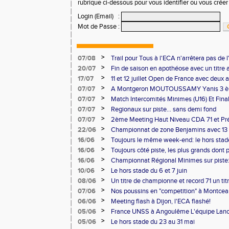
rubrique ci-dessous pour vous identifier ou vous crée
Login (Email)
:
Mot de Passe
:
>
07/08
Trail pour Tous à l'ECA n'arrêtera pas de l
>
20/07
Fin de saison en apothéose avec un titre 
saison
>
17/07
11 et 12 juillet Open de France avec deux 
>
07/07
A Montgeron MOUTOUSSAMY Yanis 3 èm
française à Decines: Demi-fond
>
07/07
Match Intercomités Minimes (U16) Et Fina
Benjamin(e)s (U14) à Besançon de haut ni
>
07/07
Regionaux sur piste... sans demi fond
>
07/07
2ème Meeting Haut Niveau CDA 71 et Pré
Chalon
>
22/06
Championnat de zone Benjamins avec 13 
Pontoise et Macon
>
16/06
Toujours le même week-end: le hors stad
>
16/06
Toujours côté piste, les plus grands dont
Master et 20 ème perf française au triple
>
16/06
Championnat Régional Minimes sur piste:
personnels
>
10/06
Le hors stade du 6 et 7 juin
>
08/06
Un titre de championne et record 71 un ti
l'ECAlité aux Regionaux d'Epreuves Com
>
07/06
Nos poussins en "competition" à Montce
>
06/06
Meeting flash à Dijon, l'ECA flashé!
>
05/06
France UNSS à Angoulême L'équipe Lance
podium
>
05/06
Le hors stade du 23 au 31 mai