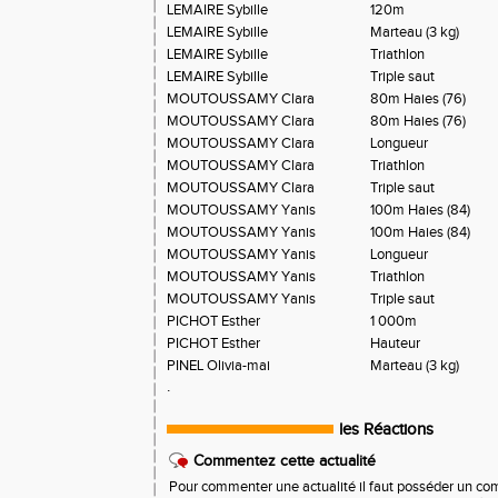
LEMAIRE Sybille
120m
LEMAIRE Sybille
Marteau (3 kg)
LEMAIRE Sybille
Triathlon
LEMAIRE Sybille
Triple saut
MOUTOUSSAMY Clara
80m Haies (76)
MOUTOUSSAMY Clara
80m Haies (76)
MOUTOUSSAMY Clara
Longueur
MOUTOUSSAMY Clara
Triathlon
MOUTOUSSAMY Clara
Triple saut
MOUTOUSSAMY Yanis
100m Haies (84)
MOUTOUSSAMY Yanis
100m Haies (84)
MOUTOUSSAMY Yanis
Longueur
MOUTOUSSAMY Yanis
Triathlon
MOUTOUSSAMY Yanis
Triple saut
PICHOT Esther
1 000m
PICHOT Esther
Hauteur
PINEL Olivia-mai
Marteau (3 kg)
.
les Réactions
Commentez cette actualité
Pour commenter une actualité il faut posséder un compt