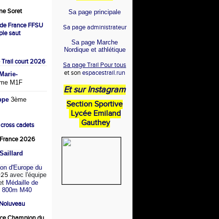
e Soret
Sa page principale
de France FFSU
Sa page administrateur
iple saut
Sa page Marche
Nordique et athlétique
 Trail court 2026
Sa page Trail Pour tous
et son
espacestrail.run
arie-
me M1F
Et sur Instagram
ppe
3ème
Section Sportive
Lycée Emiland
Gauthey
 cross cadets
France 2026
Saillard
on d'Europe du
025
avec l'équipe
et
Médaille de
u 800m M40
 Noluveau
ce Champion du