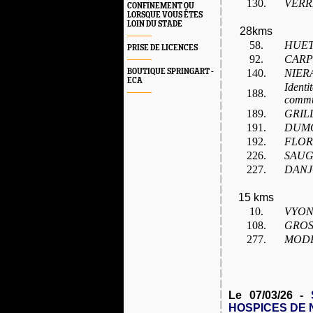
130.
VERRI
CONFINEMENT OU
LORSQUE VOUS ÊTES
LOIN DU STADE
28kms
58.
HUET
PRISE DE LICENCES
92.
CARP
BOUTIQUE SPRINGART -
140.
NIERA
ECA
Identi
188.
commu
189.
GRILL
191.
DUMO
192.
FLOR
226.
SAUG
227.
DANJO
15 kms
10.
VYON
108.
GROS 
277.
MODR
Le 07/03/26 -
HOSPICES DE 