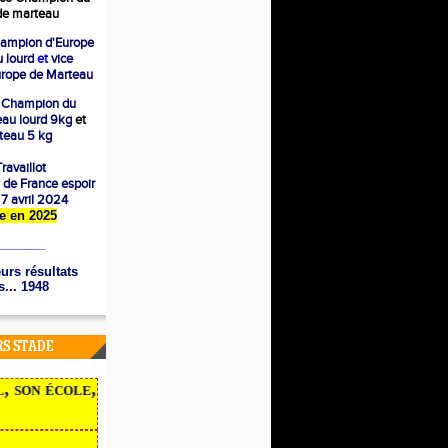
e marteau
ampion d'Europe
 lourd
et
vice
rope de Marteau
 Champion du
eau lourd 9kg
et
eau 5 kg
ravaillot
 de France espoir
e 7 avril 2024
ère en 2025
_______
urs résultats
... 1948
RS STADE
son école, ses traces