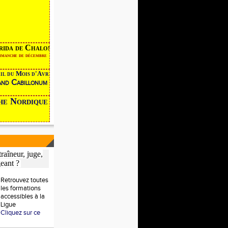
a de Chalon
nche de décembre
l du Mois d'Avril devient
nd Cabillonum
che Nordique
raîneur, juge,
geant ?
Retrouvez toutes
les formations
accessibles à la
Ligue
Cliquez sur ce