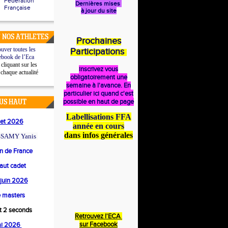
Fédération
Dernières mises
Française
à jour du site
 NOS ATHLETES
Prochaines
uver toutes les
Participations
ebook de l’Eca
cliquant sur les
inscrivez vous
 chaque actualité
obligatoirement une
semaine à l'avance. En
particulier ici quand c'est
possible en haut de page
US HAUT
Labellisations FFA
llet 2026
année en cours
dans infos générales
SAMY Yanis
 de France
saut cadet
4 juin 2026
 masters
et 2 seconds
Retrouvez l'ECA
s
ur Facebook
ai 2026