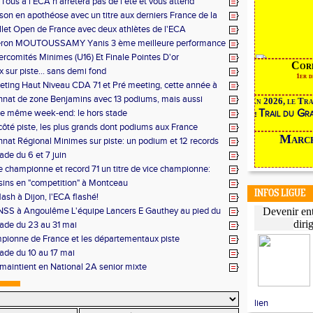
 Tous à l'ECA n'arrêtera pas de l'été et vous attend
ison en apothéose avec un titre aux derniers France de la
juillet Open de France avec deux athlètes de l'ECA
ron MOUTOUSSAMY Yanis 3 ème meilleure performance
 à Decines: Demi-fond
ercomités Minimes (U16) Et Finale Pointes D'or
Corrid
e)s (U14) à Besançon de haut niveau
 sur piste... sans demi fond
1er dima
ing Haut Niveau CDA 71 et Pré meeting, cette année à
nat de zone Benjamins avec 13 podiums, mais aussi
En 2026, le Trai
 et Macon
Trail du Gra
le même week-end: le hors stade
le
côté piste, les plus grands dont podiums aux France
Mar
 20 ème perf française au triple ESF
at Régional Minimes sur piste: un podium et 12 records
ls
ade du 6 et 7 juin
de championne et record 71 un titre de vice championne:
 aux Regionaux d'Epreuves Combinées
ins en "competition" à Montceau
INFOS LIGUE
lash à Dijon, l'ECA flashé!
NSS à Angoulême L'équipe Lancers E Gauthey au pied du
Devenir ent
diri
tade du 23 au 31 mai
ionne de France et les départementaux piste
tade du 10 au 17 mai
maintient en National 2A senior mixte
lien