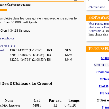
trick (Ça n'engage que moi)
d'Athlétisme.
PHOTOS AVEC
omplétée dans les jours qui viennent avec, entre autres le
armi les 50 000 participants
Vous pouvez retro
photos sur le Fac
nd
en 1h34'28
Sa page
Athlétisme.
ou en 
liens photos dans
s et photos
ers de l'ECA
:
TOUJOURS PL
ult
196. 1h13'07'' (1h12'32'')
IR3
SEM
6208. 1h58'57'' (1h34'28'')
D3
M2M
17 jui
32259. 4h47'33'' (2h08'53'')
D8
M4M
MOUTOUS
Champion
triple 
l Des 3 Châteaux Le Creusot
13 et 1
France
Nom
Cat
Par cat.
Temps
2 titres 
IAK Etienne
M0H
12
8:45:20
31 m