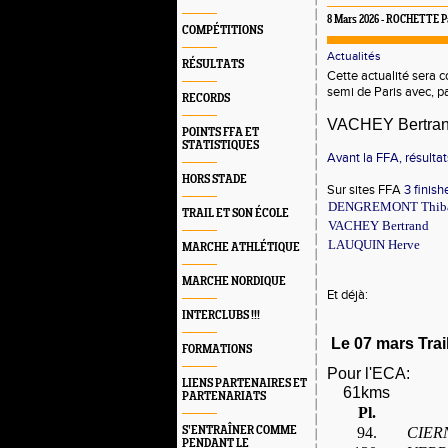
8 Mars 2026 - ROCHETTE Pa
COMPÉTITIONS
Actualités
RÉSULTATS
Cette actualité sera c
semi de Paris avec, p
RECORDS
VACHEY Bertra
POINTS FFA ET
STATISTIQUES
Avant la FFA, résultat
HORS STADE
Sur sites FFA
3 finish
DENGREMONT Thiba
TRAIL ET SON ÉCOLE
VACHEY Bertrand
LAUQUIN Herve
MARCHE ATHLÉTIQUE
MARCHE NORDIQUE
Et déjà:
INTERCLUBS !!!
Le 07 mars Trai
FORMATIONS
Pour l'ECA:
LIENS PARTENAIRES ET
61kms
PARTENARIATS
Pl.
S’ENTRAÎNER COMME
94.
CIERN
PENDANT LE