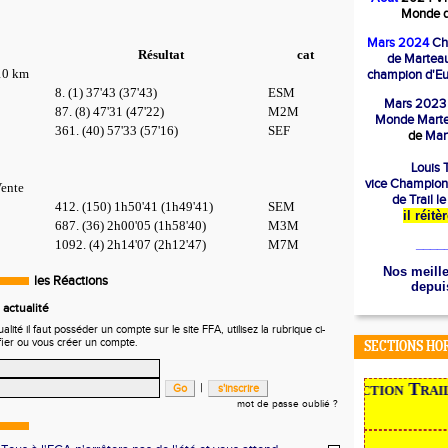
Monde d
Mars 2024
Ch
Résultat
cat
de Marteau
10 km
champion d'Eu
8. (1) 37'43 (37'43)
ESM
Mars 2023
87. (8) 47'31 (47'22)
M2M
Mond
e Mart
361. (40) 57'33 (57'16)
SEF
de
Mart
Louis T
vice Champion
Vente
de Trail l
412. (150) 1h50'41 (1h49'41)
SEM
il réit
687. (36) 2h00'05 (1h58'40)
M3M
____
1092. (4) 2h14'07 (2h12'47)
M7M
Nos meille
les Réactions
depuis
actualité
ité il faut posséder un compte sur le site FFA, utilisez la rubrique ci-
fier ou vous créer un compte.
SECTIONS HO
NOUVEAU en 2022,
la section Trail, 
|
mot de passe oublié ?