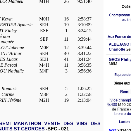
ER Mathieu
M1H
26
9:51:40
Océan
Championne 
 Kevin
M0H
16
2:58:37
au tr
ENTIER Aymeric
SEH
19
3:10:09
T Finley
ESF
1
3:24:15
té non
Aux France de
SEF
11
3:39:44
niquée
ALBEJANO M
OT Julienne
M0F
12
3:39:44
Charlotte
2è
NT Arthur
SEH
40
3:41:22
ES Lucas
SEH
41
3:41:24
GROS Phili
M6M
E Pascal
M4H
11
3:56:35
U Nathalie
M4F
3
3:56:36
Equipe de
3ème aux 
 Romaric
SEH
5
1:06:25
Remi 
Carine
M3F
2
1:32:58
IN Jérôme
M2H
19
2:13:04
vice champi
4x400
M40 2
de France 
bronze d
Lucien
SEMI MARATHON VENTE DES VINS DES
NUITS ST GEORGES
-BFC - 021
Août
2024 Vi