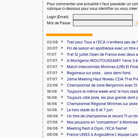
Pour commenter une actualité il faut posséder un compt
rubrique ci-dessous pour vous identifier ou vous crée
Login (Email)
:
Mot de Passe
:
>
02/08
Trail pour Tous à l'ECA n'arrêtera pas de l
>
20/07
Fin de saison en apothéose avec un titre 
saison
>
17/07
11 et 12 juillet Open de France avec deux 
>
07/07
A Montgeron MOUTOUSSAMY Yanis 3 èm
française à Decines: Demi-fond
>
07/07
Match Intercomités Minimes (U16) Et Fina
Benjamin(e)s (U14) à Besançon de haut ni
>
07/07
Regionaux sur piste... sans demi fond
>
07/07
2ème Meeting Haut Niveau CDA 71 et Pré
Chalon
>
22/06
Championnat de zone Benjamins avec 13 
Pontoise et Macon
>
16/06
Toujours le même week-end: le hors stad
>
16/06
Toujours côté piste, les plus grands dont
Master et 20 ème perf française au triple
>
16/06
Championnat Régional Minimes sur piste:
personnels
>
10/06
Le hors stade du 6 et 7 juin
>
08/06
Un titre de championne et record 71 un ti
l'ECAlité aux Regionaux d'Epreuves Com
>
07/06
Nos poussins en "competition" à Montce
>
06/06
Meeting flash à Dijon, l'ECA flashé!
>
05/06
France UNSS à Angoulême L'équipe Lance