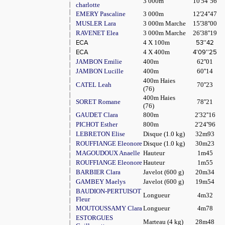
3 000m
10'54''56
charlotte
EMERY Pascaline
3 000m
12'24''47
MUSLER Lara
3 000m Marche
15'38''00
RAVENET Elea
3 000m Marche
26'38''19
ECA
4 X 100m
53''42
ECA
4 X 400m
4'09''25
JAMBON Emilie
400m
62''01
JAMBON Lucille
400m
60''14
400m Haies
CATEL Leah
70''23
(76)
400m Haies
SORET Romane
78''21
(76)
GAUDET Clara
800m
2'32''16
PICHOT Esther
800m
2'24''96
LEBRETON Elise
Disque (1.0 kg)
32m93
ROUFFIANGE Eleonore
Disque (1.0 kg)
30m23
MAGOUDOUX Anaelle
Hauteur
1m45
ROUFFIANGE Eleonore
Hauteur
1m55
BARBIER Clara
Javelot (600 g)
20m34
GAMBEY Maelys
Javelot (600 g)
19m54
BAUDION-PERTUISOT
Longueur
4m32
Fleur
MOUTOUSSAMY Clara
Longueur
4m78
ESTORGUES
Marteau (4 kg)
28m48