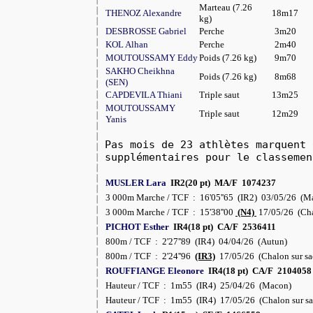
Marteau (7.26
THENOZ Alexandre
18m17
kg)
DESBROSSE Gabriel
Perche
3m20
KOL Alhan
Perche
2m40
MOUTOUSSAMY Eddy
Poids (7.26 kg)
9m70
SAKHO Cheikhna
Poids (7.26 kg)
8m68
(SEN)
CAPDEVILA Thiani
Triple saut
13m25
MOUTOUSSAMY
Triple saut
12m29
Yanis
Pas mois de 23 athlètes marquent 
supplémentaires pour le classemen
MUSLER Lara
IR2(20 pt) MA/F 1074237
3 000m Marche / TCF : 16'05''65 (IR2) 03/05/26 (M
3 000m Marche / TCF : 15'38''00
(N4)
17/05/26 (Cha
PICHOT Esther
IR4(18 pt) CA/F 2536411
800m / TCF : 2'27''89 (IR4) 04/04/26 (Autun)
800m / TCF : 2'24''96
(IR3)
17/05/26 (Chalon sur sa
ROUFFIANGE Eleonore
IR4(18 pt) CA/F 210405
Hauteur / TCF : 1m55 (IR4) 25/04/26 (Macon)
Hauteur / TCF : 1m55 (IR4) 17/05/26 (Chalon sur s