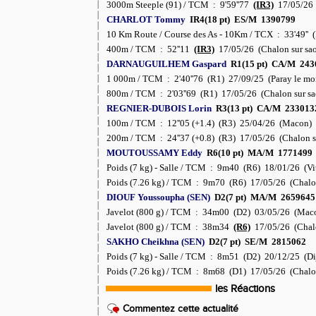
3000m Steeple (91) / TCM : 9'59''77
(IR3)
17/05/26 
CHARLOT Tommy
IR4(18 pt) ES/M 1390799
10 Km Route / Course des As - 10Km / TCX : 33'49'' 
400m / TCM : 52''11
(IR3)
17/05/26 (Chalon sur sa
DARNAUGUILHEM Gaspard
R1(15 pt) CA/M 243
1 000m / TCM : 2'40''76 (R1) 27/09/25 (Paray le mo
800m / TCM : 2'03''69 (R1) 17/05/26 (Chalon sur sa
REGNIER-DUBOIS Lorin
R3(13 pt) CA/M 23301
100m / TCM : 12''05 (+1.4) (R3) 25/04/26 (Macon)
200m / TCM : 24''37 (+0.8) (R3) 17/05/26 (Chalon s
MOUTOUSSAMY Eddy
R6(10 pt) MA/M 1771499
Poids (7 kg) - Salle / TCM : 9m40 (R6) 18/01/26 (Vit
Poids (7.26 kg) / TCM : 9m70 (R6) 17/05/26 (Chalon
DIOUF Youssoupha (SEN)
D2(7 pt) MA/M 265964
Javelot (800 g) / TCM : 34m00 (D2) 03/05/26 (Mac
Javelot (800 g) / TCM : 38m34
(R6)
17/05/26 (Chalo
SAKHO Cheikhna (SEN)
D2(7 pt) SE/M 2815062
Poids (7 kg) - Salle / TCM : 8m51 (D2) 20/12/25 (Di
Poids (7.26 kg) / TCM : 8m68 (D1) 17/05/26 (Chalon
les Réactions
Commentez cette actualité