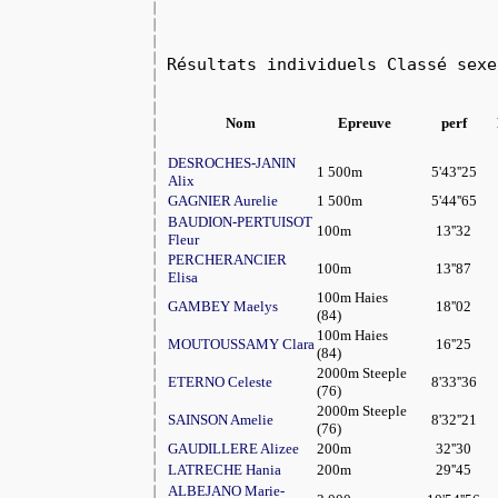
Résultats individuels Classé sexe
Nom
Epreuve
perf
DESROCHES-JANIN
1 500m
5'43''25
Alix
GAGNIER Aurelie
1 500m
5'44''65
BAUDION-PERTUISOT
100m
13''32
Fleur
PERCHERANCIER
100m
13''87
Elisa
100m Haies
GAMBEY Maelys
18''02
(84)
100m Haies
MOUTOUSSAMY Clara
16''25
(84)
2000m Steeple
ETERNO Celeste
8'33''36
(76)
2000m Steeple
SAINSON Amelie
8'32''21
(76)
GAUDILLERE Alizee
200m
32''30
LATRECHE Hania
200m
29''45
ALBEJANO Marie-