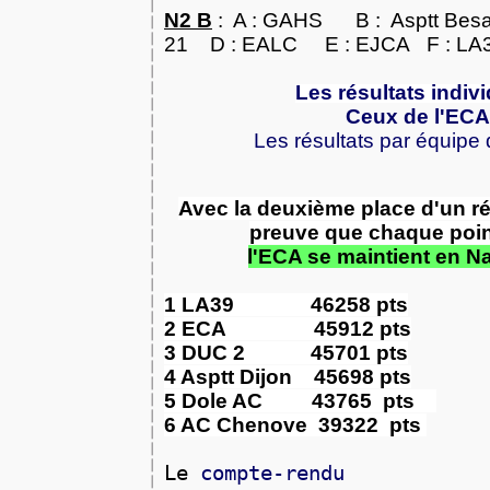
N2 B
: A : GAHS B : Asptt Besa
21
D : EALC
E : EJCA
F : LA
Les résultats indiv
Ceux de l'EC
Les résultats par équipe 
Avec la deuxième place d'un rés
preuve que chaque poin
l'ECA se maintient en Na
1 LA39 46258 pts
2 ECA 45912 pts
3 DUC 2 45701 pts
4 Asptt Dijon 45698 pts
5 Dole AC 43765 pts
6 AC Chenove 39322 pts
Le
compte-rendu