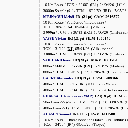
10 Km Route / TCX : 32'00'' (IR1) 04/04/26 (Lille)
3000m Steeple (91) / TCM : 9'30''59 (IR1) 17/05/26 
MEJNAOUI Mehdi
IR1(21 pt) CA/M 2616577
10 Km Route / Foulées de Villeurbanne /
TCX : 30'48''
(N4)
05/04/26 (Villeurbanne)
3 000m / TCM : 8'36''83 (IR1) 17/05/26 (Chalon sur
VASSE Vivian
IR1(21 pt) SE/M 1659149
10 Km Route / Foulées de Villeurbanne /
TCX : 31'10''
(N4)
05/04/26 (Villeurbanne)
3 000m / TCM : 8'36''99 (IR1) 17/05/26 (Chalon sur
SAILLARD Remi
IR2(20 pt) MA/M 1061784
800m / M40M : 1'56''46
(IR1)
09/10/25 (Madere)
800m / TCM : 1'58''39 (IR2) 17/05/26 (Chalon sur s
BAERT Alexandre
IR3(19 pt) ES/M 1489366
400m / TCM : 52''15 (IR3) 03/05/26 (Macon)
400m / TCM : 52''09 (IR3) 17/05/26 (Chalon sur sa
RHARSALLA Safouane (MAR)
IR3(19 pt) JU/M 2
50m Haies (99)-Salle / JUM : 7''84 (IR3) 08/02/26 (D
400m Haies (91) / TCM : 58''03 (IR3) 17/05/26 (Cha
ALAMPI Samuel
IR4(18 pt) ES/M 1411508
10 Km Route / Championnat de France Elite Hommes 
TCX : 34'07'' (IR4) 09/05/26 (Troyes)