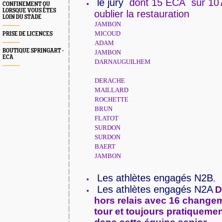
le jury
dont 15 ECA sur 107
CONFINEMENT OU
LORSQUE VOUS ÊTES
oublier la restauration
LOIN DU STADE
JAMBON
MICOUD
PRISE DE LICENCES
ADAM
BOUTIQUE SPRINGART -
JAMBON
ECA
DARNAUGUILHEM
DERACHE
MAILLARD
ROCHETTE
BRUN
FLATOT
SURDON
SURDON
BAERT
JAMBON
Les athlètes engagés N2B
,
Les athlètes engagés N2A
D
hors relais avec 16 change
tour et toujours pratiqueme