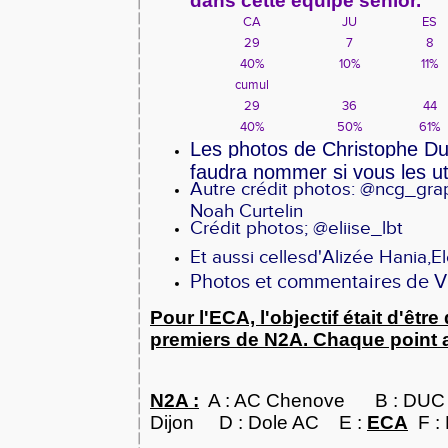
dans cette équipe senior.
CA
JU
ES
29
7
8
40%
10%
11%
cumul
29
36
44
40%
50%
61%
Les photos de Christophe Dur
faudra nommer si vous les uti
Autre crédit photos: @ncg_grap
Noah Curtelin
Crédit photos; @eliise_lbt
Et aussi cellesd'Alizée Hania,E
Photos et commentaires de V
Pour l'ECA, l'objectif était d'être
premiers de N2A. Chaque point 
NOUV
N2A :
A : AC Chenove B : DUC 
Dijon D : Dole AC
E :
ECA
F :