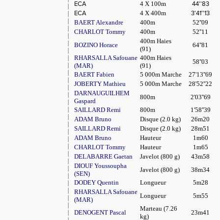
ECA
4 X 100m
44''83
ECA
4 X 400m
3'41''13
BAERT Alexandre
400m
52''09
CHARLOT Tommy
400m
52''11
400m Haies
BOZINO Horace
64''81
(91)
RHARSALLA Safouane
400m Haies
58''03
(MAR)
(91)
BAERT Fabien
5 000m Marche
27'13''69
JOBERTY Mathieu
5 000m Marche
28'52''22
DARNAUGUILHEM
800m
2'03''69
Gaspard
SAILLARD Remi
800m
1'58''39
ADAM Bruno
Disque (2.0 kg)
26m20
SAILLARD Remi
Disque (2.0 kg)
28m51
ADAM Bruno
Hauteur
1m60
CHARLOT Tommy
Hauteur
1m65
DELABARRE Gaetan
Javelot (800 g)
43m58
DIOUF Youssoupha
Javelot (800 g)
38m34
(SEN)
DODEY Quentin
Longueur
5m28
RHARSALLA Safouane
Longueur
5m55
(MAR)
Marteau (7.26
DENOGENT Pascal
23m41
kg)