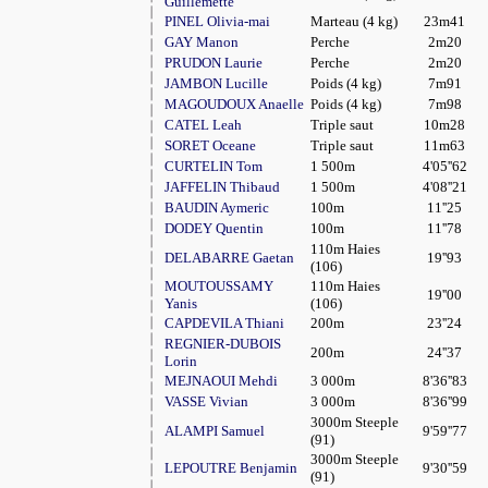
Guillemette
PINEL Olivia-mai
Marteau (4 kg)
23m41
GAY Manon
Perche
2m20
PRUDON Laurie
Perche
2m20
JAMBON Lucille
Poids (4 kg)
7m91
MAGOUDOUX Anaelle
Poids (4 kg)
7m98
CATEL Leah
Triple saut
10m28
SORET Oceane
Triple saut
11m63
CURTELIN Tom
1 500m
4'05''62
JAFFELIN Thibaud
1 500m
4'08''21
BAUDIN Aymeric
100m
11''25
DODEY Quentin
100m
11''78
110m Haies
DELABARRE Gaetan
19''93
(106)
MOUTOUSSAMY
110m Haies
19''00
Yanis
(106)
CAPDEVILA Thiani
200m
23''24
REGNIER-DUBOIS
200m
24''37
Lorin
MEJNAOUI Mehdi
3 000m
8'36''83
VASSE Vivian
3 000m
8'36''99
3000m Steeple
ALAMPI Samuel
9'59''77
(91)
3000m Steeple
LEPOUTRE Benjamin
9'30''59
(91)