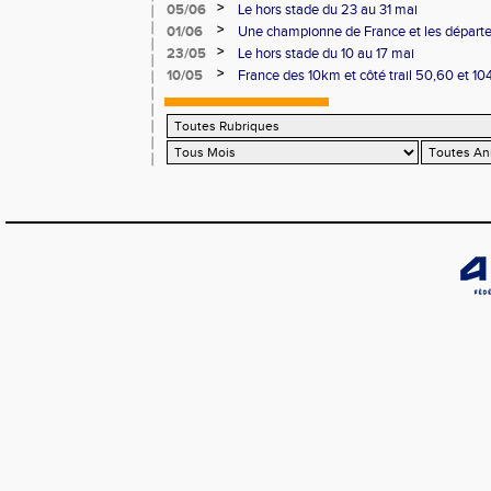
podium
>
05/06
Le hors stade du 23 au 31 mai
>
01/06
Une championne de France et les départ
>
23/05
Le hors stade du 10 au 17 mai
>
10/05
France des 10km et côté trail 50,60 et 1