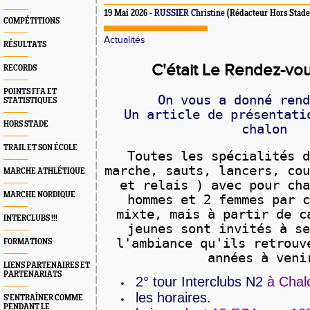
19 Mai 2026 -
RUSSIER Christine
(Rédacteur Hors Stade
COMPÉTITIONS
Actualités
RÉSULTATS
C'était Le Rendez-vou
RECORDS
POINTS FFA ET
On vous a donné ren
STATISTIQUES
Un article de présentatio
HORS STADE
chalon
TRAIL ET SON ÉCOLE
Toutes les spécialités 
marche, sauts, lancers, co
MARCHE ATHLÉTIQUE
et relais ) avec pour ch
MARCHE NORDIQUE
hommes et 2 femmes par 
mixte, mais à partir de c
INTERCLUBS !!!
jeunes sont invités à s
l'ambiance qu'ils retrouv
FORMATIONS
années à veni
LIENS PARTENAIRES ET
PARTENARIATS
2° tour Interclubs N2
à Chal
les horaires.
S’ENTRAÎNER COMME
PENDANT LE