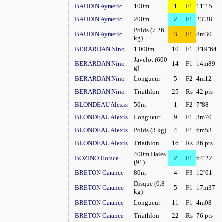
BAUDIN Aymeric
100m
1
F1
11''15
BAUDIN Aymeric
200m
2
F1
23''38
Poids (7.26
BAUDIN Aymeric
3
F1
8m30
kg)
BERARDAN Nino
1 000m
10
F1
3'19''64
Javelot (600
BERARDAN Nino
14
F1
14m89
g)
BERARDAN Nino
Longueur
5
F2
4m12
BERARDAN Nino
Triathlon
25
Rs
42 pts
BLONDEAU Alexis
50m
1
F2
7''88
BLONDEAU Alexis
Longueur
9
F1
3m70
BLONDEAU Alexis
Poids (3 kg)
4
F1
6m53
BLONDEAU Alexis
Triathlon
16
Rs
86 pts
400m Haies
BOZINO Horace
2
F1
64''22
(91)
BRETON Garance
80m
4
F3
12''01
Disque (0.8
BRETON Garance
5
F1
17m37
kg)
BRETON Garance
Longueur
11
F1
4m08
BRETON Garance
Triathlon
22
Rs
76 pts