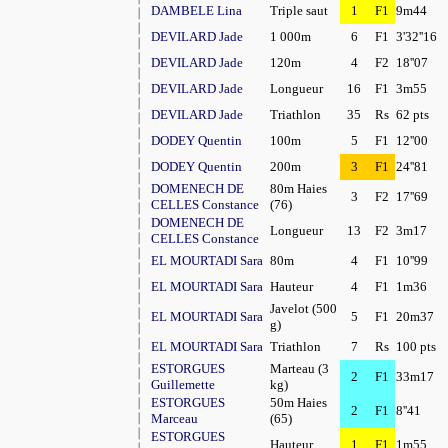
DAMBELE Lina
Triple saut
1
F1
9m44
DEVILARD Jade
1 000m
6
F1
3'32''16
DEVILARD Jade
120m
4
F2
18''07
DEVILARD Jade
Longueur
16
F1
3m55
DEVILARD Jade
Triathlon
35
Rs
62 pts
DODEY Quentin
100m
5
F1
12''00
DODEY Quentin
200m
3
F1
24''81
DOMENECH DE
80m Haies
3
F2
17''69
CELLES Constance
(76)
DOMENECH DE
Longueur
13
F2
3m17
CELLES Constance
EL MOURTADI Sara
80m
4
F1
10''99
EL MOURTADI Sara
Hauteur
4
F1
1m36
Javelot (500
EL MOURTADI Sara
5
F1
20m37
g)
EL MOURTADI Sara
Triathlon
7
Rs
100 pts
ESTORGUES
Marteau (3
2
F1
33m17
Guillemette
kg)
ESTORGUES
50m Haies
2
F1
8''41
Marceau
(65)
ESTORGUES
Hauteur
1
F1
1m55