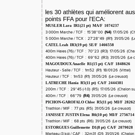
les 30 athlètes qui améliorent au
points FFA pour l'ECA:
MUSLER Lara IR1(21 pt) MA/F 1074237
3 000m Marche / TCF : 15'38''00
(N4)
17/05/26 (Ch
5 000m Marche / TCX : 27'28''49 (IR1) 31/05/26 (Le
CATEL Leah IR3(19 pt) SE/F 1466558
400m Haies (76) / TCF : 70''23 (IR3) 17/05/26 (Cha
400m Haies (76) / TCF : 69''62 (IR3) 31/05/26 (Le c
MAGOUDOUX Anaelle R1(15 pt) CA/F 1848626
Hauteur - Salle / TCF : 1m52 (R1) 18/01/26 (Vittel)
Hauteur / TCF : 1m53 (R1) 31/05/26 (Le creusot)
LATRECHE Hania R5(11 pt) CA/F 2444381
200m / TCF : 29''45 (-1.0) (R5) 17/05/26 (Chalon su
400m / TCF : 66''79
(R4)
31/05/26 (Le creusot)
PICHON-GAROFALO Chloe R5(11 pt) MI/F 2826
Triathlon / MIF : 77 pts (R5) 31/05/26 (Le creusot)
JANISSET JUSTIN Elena R6(10 pt) MI/F 2756714
Triathlon / MIF : 68 pts (R6) 31/05/26 (Le creusot)
ESTORGUES Guillemette D1(8 pt) CA/F 2079028
Marteau (3 kg) / CAF : 32m31 (D1) 31/01/26 (Chalon 