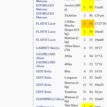
Marceau
ESTORGUES
Javelot (500
1
F1
31m91
Marceau
g)
ESTORGUES
Triathlon
2
Rs
120 pts
Marceau
2 000m
FLATOT Lucie
3
F1
15'25''30
Marche
Disque (0.6
FLATOT Lucie
1
F1
19m45
kg)
Marteau (2
FLATOT Lucie
5
F1
19m69
kg)
100m Haies
GAMBEY Maelys
4
F1
18''27
(76)
GAUDILLERE
200m
4
F4
31''74
Alizee
GAUDILLERE
400m
5
F2
72''10
Alizee
GEST Kelia
80m
4
F5
14''16
GEST Kelia
Longueur
11
F2
3m41
Marteau (3
GEST Kelia
12
F1
16m54
kg)
GEST Kelia
Triathlon
53
Rs
34 pts
Marteau (3
GIANNINELLI Alicia
11
F1
16m65
kg)
50m Haies