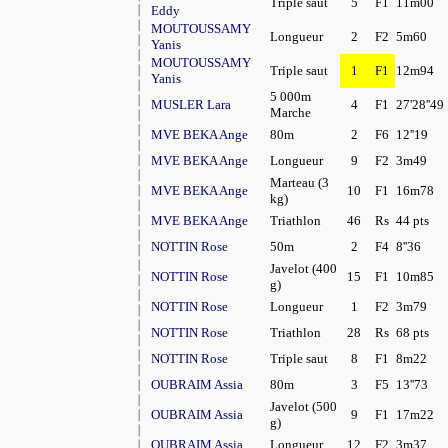
Triple saut
5
F1
11m00
Eddy
MOUTOUSSAMY
Longueur
2
F2
5m60
Yanis
MOUTOUSSAMY
Triple saut
1
F1
12m94
Yanis
5 000m
MUSLER Lara
4
F1
27'28''49
Marche
MVE BEKA Ange
80m
2
F6
12''19
MVE BEKA Ange
Longueur
9
F2
3m49
Marteau (3
MVE BEKA Ange
10
F1
16m78
kg)
MVE BEKA Ange
Triathlon
46
Rs
44 pts
NOTTIN Rose
50m
2
F4
8''36
Javelot (400
NOTTIN Rose
15
F1
10m85
g)
NOTTIN Rose
Longueur
1
F2
3m79
NOTTIN Rose
Triathlon
28
Rs
68 pts
NOTTIN Rose
Triple saut
8
F1
8m22
OUBRAIM Assia
80m
3
F5
13''73
Javelot (500
OUBRAIM Assia
9
F1
17m22
g)
OUBRAIM Assia
Longueur
12
F2
3m37