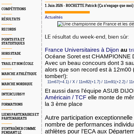
1 Juin 2026 - ROCHETTE Patrick (Ça n'engage que moi)
COMPÉTITIONS
Actualités
RÉSULTATS
RECORDS
LE résultat du week-end, bien sûr:
POINTS FFA ET
STATISTIQUES
France Universitaires à Dijon
au
tr
HORS STADE
Océane Soret est CHAMPIONNE 
Avec un beau concours dont 3 sau
TRAIL ET SON ÉCOLE
alors que son record est à 12m00 (i
MARCHE ATHLÉTIQUE
tomber!):
11m67(+4.1) / X / 11m82(+1.7) / 11m91(+2.2) / 1
MARCHE NORDIQUE
Et aussi dans l'équipe
ASUB DIJO
INTERCLUBS !!!
Américain / TCF
elle monte de mêm
la 3 ème place
FORMATIONS
LIENS PARTENAIRES ET
Autre participation exceptionnelle
PARTENARIATS
nombre de performances individu
S’ENTRAÎNER COMME
athlètes pour l'ECA aux Départe
PENDANT LE