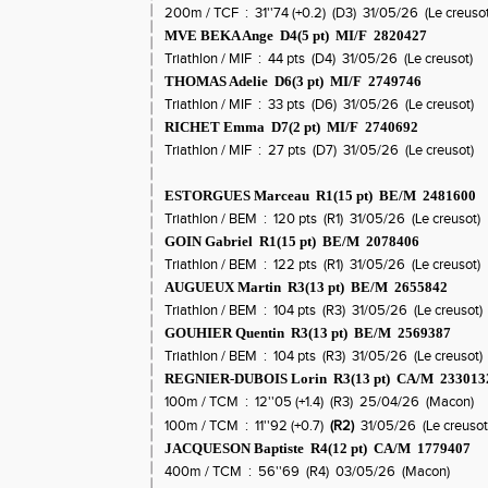
200m / TCF : 31''74 (+0.2) (D3) 31/05/26 (Le creusot
MVE BEKA Ange D4(5 pt) MI/F 2820427
Triathlon / MIF : 44 pts (D4) 31/05/26 (Le creusot)
THOMAS Adelie D6(3 pt) MI/F 2749746
Triathlon / MIF : 33 pts (D6) 31/05/26 (Le creusot)
RICHET Emma D7(2 pt) MI/F 2740692
Triathlon / MIF : 27 pts (D7) 31/05/26 (Le creusot)
ESTORGUES Marceau R1(15 pt) BE/M 2481600
Triathlon / BEM : 120 pts (R1) 31/05/26 (Le creusot)
GOIN Gabriel R1(15 pt) BE/M 2078406
Triathlon / BEM : 122 pts (R1) 31/05/26 (Le creusot)
AUGUEUX Martin R3(13 pt) BE/M 2655842
Triathlon / BEM : 104 pts (R3) 31/05/26 (Le creusot)
GOUHIER Quentin R3(13 pt) BE/M 2569387
Triathlon / BEM : 104 pts (R3) 31/05/26 (Le creusot)
REGNIER-DUBOIS Lorin R3(13 pt) CA/M 23301
100m / TCM : 12''05 (+1.4) (R3) 25/04/26 (Macon)
100m / TCM : 11''92 (+0.7)
(R2)
31/05/26 (Le creusot
JACQUESON Baptiste R4(12 pt) CA/M 1779407
400m / TCM : 56''69 (R4) 03/05/26 (Macon)