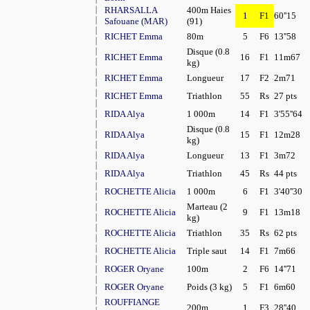
RHARSALLA
400m Haies
1
F1
60''15
Safouane (MAR)
(91)
RICHET Emma
80m
5
F6
13''58
Disque (0.8
RICHET Emma
16
F1
11m67
kg)
RICHET Emma
Longueur
17
F2
2m71
RICHET Emma
Triathlon
55
Rs
27 pts
RIDA Alya
1 000m
14
F1
3'55''64
Disque (0.8
RIDA Alya
15
F1
12m28
kg)
RIDA Alya
Longueur
13
F1
3m72
RIDA Alya
Triathlon
45
Rs
44 pts
ROCHETTE Alicia
1 000m
6
F1
3'40''30
Marteau (2
ROCHETTE Alicia
9
F1
13m18
kg)
ROCHETTE Alicia
Triathlon
35
Rs
62 pts
ROCHETTE Alicia
Triple saut
14
F1
7m66
ROGER Oryane
100m
2
F6
14''71
ROGER Oryane
Poids (3 kg)
5
F1
6m60
ROUFFIANGE
200m
1
F3
28''40