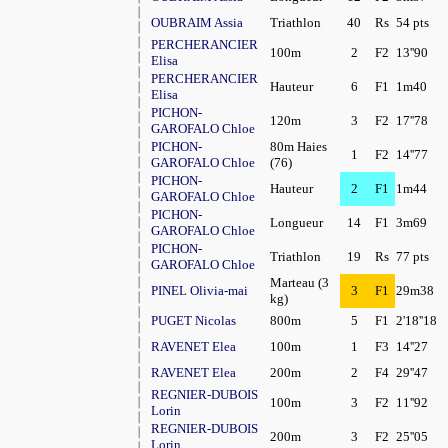
OUBRAIM Assia
Triathlon
40
Rs
54 pts
PERCHERANCIER
100m
2
F2
13''90
Elisa
PERCHERANCIER
Hauteur
6
F1
1m40
Elisa
PICHON-
120m
3
F2
17''78
GAROFALO Chloe
PICHON-
80m Haies
1
F2
14''77
GAROFALO Chloe
(76)
PICHON-
Hauteur
2
F1
1m44
GAROFALO Chloe
PICHON-
Longueur
14
F1
3m69
GAROFALO Chloe
PICHON-
Triathlon
19
Rs
77 pts
GAROFALO Chloe
Marteau (3
PINEL Olivia-mai
3
F1
29m38
kg)
PUGET Nicolas
800m
5
F1
2'18''18
RAVENET Elea
100m
1
F3
14''27
RAVENET Elea
200m
2
F4
29''47
REGNIER-DUBOIS
100m
3
F2
11''92
Lorin
REGNIER-DUBOIS
200m
3
F2
25''05
Lorin