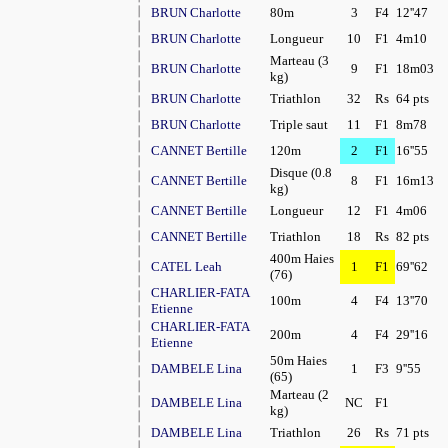
BRUN Charlotte
80m
3
F4
12''47
BRUN Charlotte
Longueur
10
F1
4m10
Marteau (3
BRUN Charlotte
9
F1
18m03
kg)
BRUN Charlotte
Triathlon
32
Rs
64 pts
BRUN Charlotte
Triple saut
11
F1
8m78
CANNET Bertille
120m
2
F1
16''55
Disque (0.8
CANNET Bertille
8
F1
16m13
kg)
CANNET Bertille
Longueur
12
F1
4m06
CANNET Bertille
Triathlon
18
Rs
82 pts
400m Haies
CATEL Leah
1
F1
69''62
(76)
CHARLIER-FATA
100m
4
F4
13''70
Etienne
CHARLIER-FATA
200m
4
F4
29''16
Etienne
50m Haies
DAMBELE Lina
1
F3
9''55
(65)
Marteau (2
DAMBELE Lina
NC
F1
kg)
DAMBELE Lina
Triathlon
26
Rs
71 pts