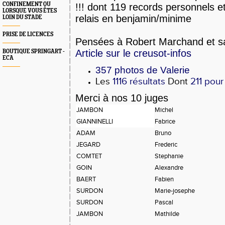
CONFINEMENT OU
!!! dont 119 records personnels e
LORSQUE VOUS ÊTES
relais en benjamin/minime
LOIN DU STADE
PRISE DE LICENCES
Pensées à Robert Marchand et sa
Article sur le creusot-infos
BOUTIQUE SPRINGART -
ECA
357 photos de Valerie
Les
1116 résultats
Dont
211 pour
Merci à nos 10 juges
JAMBON
Michel
GIANNINELLI
Fabrice
ADAM
Bruno
JEGARD
Frederic
COMTET
Stephanie
GOIN
Alexandre
BAERT
Fabien
SURDON
Marie-josephe
SURDON
Pascal
JAMBON
Mathilde