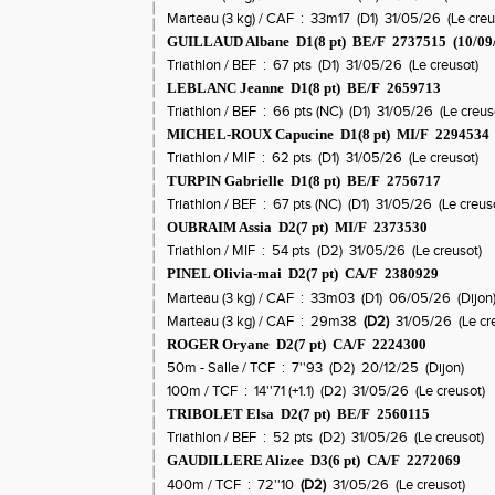
Marteau (3 kg) / CAF : 33m17 (D1) 31/05/26 (Le creu
GUILLAUD Albane D1(8 pt) BE/F 2737515 (10/09
Triathlon / BEF : 67 pts (D1) 31/05/26 (Le creusot)
LEBLANC Jeanne D1(8 pt) BE/F 2659713
Triathlon / BEF : 66 pts (NC) (D1) 31/05/26 (Le creus
MICHEL-ROUX Capucine D1(8 pt) MI/F 229453
Triathlon / MIF : 62 pts (D1) 31/05/26 (Le creusot)
TURPIN Gabrielle D1(8 pt) BE/F 2756717
Triathlon / BEF : 67 pts (NC) (D1) 31/05/26 (Le creus
OUBRAIM Assia D2(7 pt) MI/F 2373530
Triathlon / MIF : 54 pts (D2) 31/05/26 (Le creusot)
PINEL Olivia-mai D2(7 pt) CA/F 2380929
Marteau (3 kg) / CAF : 33m03 (D1) 06/05/26 (Dijon
Marteau (3 kg) / CAF : 29m38
(D2)
31/05/26 (Le cr
ROGER Oryane D2(7 pt) CA/F 2224300
50m - Salle / TCF : 7''93 (D2) 20/12/25 (Dijon)
100m / TCF : 14''71 (+1.1) (D2) 31/05/26 (Le creusot)
TRIBOLET Elsa D2(7 pt) BE/F 2560115
Triathlon / BEF : 52 pts (D2) 31/05/26 (Le creusot)
GAUDILLERE Alizee D3(6 pt) CA/F 2272069
400m / TCF : 72''10
(D2)
31/05/26 (Le creusot)