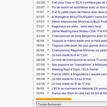
>
02/08
Trail pour Tous à l'ECA n'arrêtera pas de l
>
20/07
Fin de saison en apothéose avec un titre 
saison
>
17/07
11 et 12 juillet Open de France avec deux 
>
07/07
A Montgeron MOUTOUSSAMY Yanis 3 èm
française à Decines: Demi-fond
>
07/07
Match Intercomités Minimes (U16) Et Fina
Benjamin(e)s (U14) à Besançon de haut ni
>
07/07
Regionaux sur piste... sans demi fond
>
07/07
2ème Meeting Haut Niveau CDA 71 et Pré
Chalon
>
22/06
Championnat de zone Benjamins avec 13 
Pontoise et Macon
>
16/06
Toujours le même week-end: le hors stad
>
16/06
Toujours côté piste, les plus grands dont
Master et 20 ème perf française au triple
>
16/06
Championnat Régional Minimes sur piste:
personnels
>
10/06
Le hors stade du 6 et 7 juin
>
08/06
Un titre de championne et record 71 un ti
l'ECAlité aux Regionaux d'Epreuves Com
>
07/06
Nos poussins en "competition" à Montce
>
06/06
Meeting flash à Dijon, l'ECA flashé!
>
05/06
France UNSS à Angoulême L'équipe Lance
podium
>
05/06
Le hors stade du 23 au 31 mai
>
23/05
Le hors stade du 10 au 17 mai
>
19/05
L'ECA se maintient en National 2A senior
>
10/05
France des 10km et côté trail 50,60 et 1