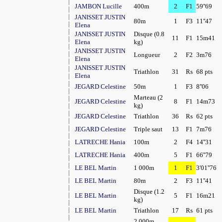
JAMBON Lucille
400m
2
F1
59''69
JANISSET JUSTIN
80m
1
F3
11''47
Elena
JANISSET JUSTIN
Disque (0.8
11
F1
15m41
Elena
kg)
JANISSET JUSTIN
Longueur
2
F2
3m76
Elena
JANISSET JUSTIN
Triathlon
31
Rs
68 pts
Elena
JEGARD Celestine
50m
1
F3
8''06
Marteau (2
JEGARD Celestine
8
F1
14m73
kg)
JEGARD Celestine
Triathlon
36
Rs
62 pts
JEGARD Celestine
Triple saut
13
F1
7m76
LATRECHE Hania
100m
2
F4
14''31
LATRECHE Hania
400m
5
F1
66''79
LE BEL Martin
1 000m
1
F1
3'01''76
LE BEL Martin
80m
2
F3
11''41
Disque (1.2
LE BEL Martin
5
F1
16m21
kg)
LE BEL Martin
Triathlon
17
Rs
61 pts
2 000m