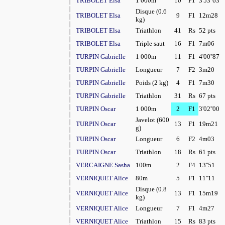
TRIBOLET Elsa
1 000m
10
F1
3'53''63
Disque (0.6
TRIBOLET Elsa
9
F1
12m28
kg)
TRIBOLET Elsa
Triathlon
41
Rs
52 pts
TRIBOLET Elsa
Triple saut
16
F1
7m06
TURPIN Gabrielle
1 000m
11
F1
4'00''87
TURPIN Gabrielle
Longueur
7
F2
3m20
TURPIN Gabrielle
Poids (2 kg)
4
F1
7m30
TURPIN Gabrielle
Triathlon
31
Rs
67 pts
TURPIN Oscar
1 000m
2
F1
3'02''00
Javelot (600
TURPIN Oscar
13
F1
19m21
g)
TURPIN Oscar
Longueur
6
F2
4m03
TURPIN Oscar
Triathlon
18
Rs
61 pts
VERCAIGNE Sasha
100m
2
F4
13''51
VERNIQUET Alice
80m
5
F1
11''11
Disque (0.8
VERNIQUET Alice
13
F1
15m19
kg)
VERNIQUET Alice
Longueur
7
F1
4m27
VERNIQUET Alice
Triathlon
15
Rs
83 pts