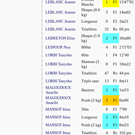
LEBLANC Jeanne
1
F1
13'47''92
Marche
Disque (0.6
LEBLANC Jeanne
5
F1
14m92
kg)
LEBLANC Jeanne
Longueur
6
F2
3m21
LEBLANC Jeanne
Triathlon
32
Rs
66 pts
Disque (1.0
LEBRETON Elise
2
F1
30m80
kg)
LESPOUR Noa
800m
4
F1
2'15''03
LORBI Tanysha
80m
1
F4
12''40
Marteau (3
LORBI Tanysha
8
F1
18m22
kg)
LORBI Tanysha
Triathlon
47
Rs
44 pts
LORBI Tanysha
Triple saut
13
F1
8m11
MAGOUDOUX
Hauteur
2
F1
1m53
Anaelle
MAGOUDOUX
Poids (3 kg)
3
F1
8m96
Anaelle
MANSOT Irina
50m
8
F1
7''99
MANSOT Irina
Longueur
2
F1
4m19
MANSOT Irina
Poids (2 kg)
2
F1
8m53
MANSOT Irina
Triathlon
4
Rs
102 pts