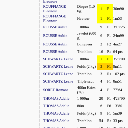
Eleonore
ROUFFIANGE
Disque (1.0
1
F1
30m90
Eleonore
kg)
ROUFFIANGE
Hauteur
1
F1
1m53
Eleonore
ROUSSE Aubin
1 000m
9
F1
3'18''25
Javelot (600
ROUSSE Aubin
6
F1
24m99
g)
ROUSSE Aubin
Longueur
2
F2
4m27
ROUSSE Aubin
Triathlon
16
Rs
64 pts
SCHWARTZ Leane
1 000m
1
F1
3'28''00
SCHWARTZ Leane
Poids (2 kg)
3
F1
8m11
SCHWARTZ Leane
Triathlon
3
Rs
102 pts
SCHWARTZ Leane
Triple saut
4
F1
8m51
400m Haies
SORET Romane
4
F1
77''64
(76)
THOMAS Adelie
1 000m
20
F1
4'23''90
THOMAS Adelie
80m
6
F6
13''80
THOMAS Adelie
Poids (3 kg)
9
F1
5m39
THOMAS Adelie
Triathlon
54
Rs
33 pts