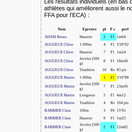
Les résultats individuels (en bas 
athlètes qui améliorent aussi le 
FFA pour l'ECA) :
Nom
Epreuve
pl
F s
perf
ADAM Bruno
Hauteur
2
F1
1m64
AUGUEUX Chloe
1 000m
4
F1
3'26''02
AUGUEUX Chloe
Hauteur
7
F1
1m24
Javelot (500
AUGUEUX Chloe
8
F1
19m36
g)
AUGUEUX Chloe
Triathlon
16
Rs
83 pts
AUGUEUX Martin
1 000m
1
F1
3'10''98
Javelot (500
AUGUEUX Martin
7
F1
23m56
g)
AUGUEUX Martin
Longueur
5
F1
4m12
AUGUEUX Martin
Triathlon
4
Rs
104 pts
BARBIER Clara
100m
3
F6
15''61
BARBIER Clara
Hauteur
9
F1
1m25
Javelot (500
BARBIER Clara
2
F1
22m82
g)