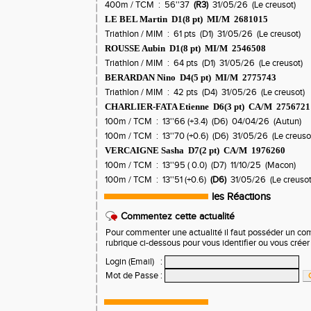
400m / TCM : 56''37
(R3)
31/05/26 (Le creusot)
LE BEL Martin D1(8 pt) MI/M 2681015
Triathlon / MIM : 61 pts (D1) 31/05/26 (Le creusot)
ROUSSE Aubin D1(8 pt) MI/M 2546508
Triathlon / MIM : 64 pts (D1) 31/05/26 (Le creusot)
BERARDAN Nino D4(5 pt) MI/M 2775743
Triathlon / MIM : 42 pts (D4) 31/05/26 (Le creusot)
CHARLIER-FATA Etienne D6(3 pt) CA/M 275672
100m / TCM : 13''66 (+3.4) (D6) 04/04/26 (Autun)
100m / TCM : 13''70 (+0.6) (D6) 31/05/26 (Le creuso
VERCAIGNE Sasha D7(2 pt) CA/M 1976260
100m / TCM : 13''95 ( 0.0) (D7) 11/10/25 (Macon)
100m / TCM : 13''51 (+0.6)
(D6)
31/05/26 (Le creusot
les Réactions
Commentez cette actualité
Pour commenter une actualité il faut posséder un compt
rubrique ci-dessous pour vous identifier ou vous crée
Login (Email)
:
Mot de Passe
: