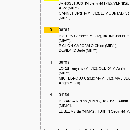
JANISSET JUSTIN Elena (MIF/12), VERNIQU
Alice (MIF/12),
CANNET Bertille (MIF/12), EL MOURTADI Sa
(MIF/11)
3
38''84
BRETON Garance (MIF/12), BRUN Charlotte
(MIF/11),
PICHON-GAROFALO Chloe (MIF/11),
DEVILARD Jade (MIF/11)
4
38''99
LORBI Tanysha (MIF/12), OUBRAIM Assia
(MIF/11),
MICHEL-ROUX Capucine (MIF/12), MVE BE
Ange (MIF/11)
4
34''56
BERARDAN Nino (MIM/12), ROUSSE Aubin
(MIM/11),
LE BEL Martin (MIM/12), TURPIN Oscar (MIM/