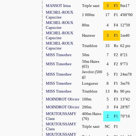
MANSOT Irina
Triple saut
3
F1
9m17
MICHEL-ROUX
1 000m
17
F1
4'00''00
Capucine
MICHEL-ROUX
80m
4
F4
12''59
Capucine
MICHEL-ROUX
Hauteur
3
F1
1m40
Capucine
MICHEL-ROUX
Triathlon
33
Rs
62 pts
Capucine
MISS Timothee
50m
7
F2
8''21
50m Haies
MISS Timothee
4
F2
9''73
(65)
Javelot (500
MISS Timothee
5
F1
24m78
g)
MISS Timothee
Longueur
8
F1
3m76
MISS Timothee
Triathlon
13
Rs
90 pts
MOINDROT Olivier
100m
5
F3
13''42
MOINDROT Olivier
200m
3
F4
28''87
MOUTOUSSAMY
400m Haies
2
F1
70''16
Clara
(76)
MOUTOUSSAMY
Triple saut
NC
F1
Clara
MOUTOUSSAMY