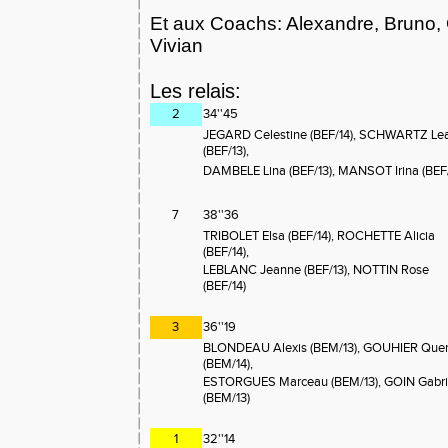
Et aux Coachs: Alexandre, Bruno, 
Vivian
Les relais:
2
34''45
JEGARD Celestine (BEF/14), SCHWARTZ Le
(BEF/13),
DAMBELE Lina (BEF/13), MANSOT Irina (BEF/
7
38''36
TRIBOLET Elsa (BEF/14), ROCHETTE Alicia
(BEF/14),
LEBLANC Jeanne (BEF/13), NOTTIN Rose
(BEF/14)
3
36''19
BLONDEAU Alexis (BEM/13), GOUHIER Quen
(BEM/14),
ESTORGUES Marceau (BEM/13), GOIN Gabri
NOUVEAU 
(BEM/13)
1
32''14