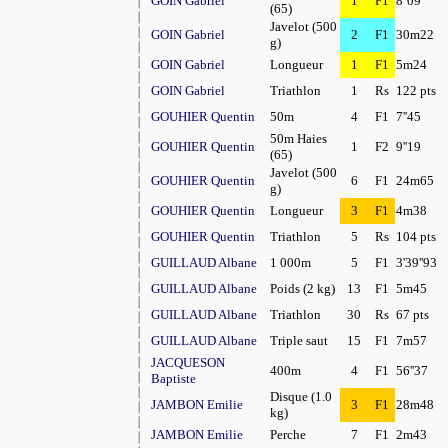
GOIN Gabriel
1
F1
8''09
(65)
Javelot (500
GOIN Gabriel
2
F1
30m22
g)
GOIN Gabriel
Longueur
1
F1
5m24
GOIN Gabriel
Triathlon
1
Rs
122 pts
GOUHIER Quentin
50m
4
F1
7''45
50m Haies
GOUHIER Quentin
1
F2
9''19
(65)
Javelot (500
GOUHIER Quentin
6
F1
24m65
g)
GOUHIER Quentin
Longueur
3
F1
4m38
GOUHIER Quentin
Triathlon
5
Rs
104 pts
GUILLAUD Albane
1 000m
5
F1
3'39''93
GUILLAUD Albane
Poids (2 kg)
13
F1
5m45
GUILLAUD Albane
Triathlon
30
Rs
67 pts
GUILLAUD Albane
Triple saut
15
F1
7m57
JACQUESON
400m
4
F1
56''37
Baptiste
Disque (1.0
JAMBON Emilie
3
F1
28m48
kg)
JAMBON Emilie
Perche
7
F1
2m43