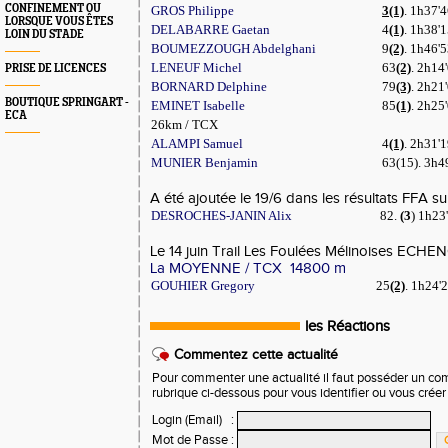
CONFINEMENT OU
GROS Philippe
3(1)
. 1h37'4
LORSQUE VOUS ÊTES
DELABARRE Gaetan
4
(1)
. 1h38'1
LOIN DU STADE
BOUMEZZOUGH Abdelghani
9
(2)
. 1h46'5
LENEUF Michel
63
(2)
. 2h14'
PRISE DE LICENCES
BORNARD Delphine
79
(3)
. 2h21'
BOUTIQUE SPRINGART -
EMINET Isabelle
85
(1)
. 2h25'
ECA
26km / TCX
ALAMPI Samuel
4
(1)
. 2h31'1
MUNIER Benjamin
63(15). 3h49
A été ajoutée le 19/6 dans les résultats FFA su
DESROCHES-JANIN Alix
82.
(3
) 1h23'
Le 14 juin Trail Les Foulées Mélinoises EC
La MOYENNE / TCX 14800 m
GOUHIER Gregory
25
(2)
. 1h24'2
les Réactions
Commentez cette actualité
Pour commenter une actualité il faut posséder un compt
rubrique ci-dessous pour vous identifier ou vous crée
Login (Email)
:
Mot de Passe
: