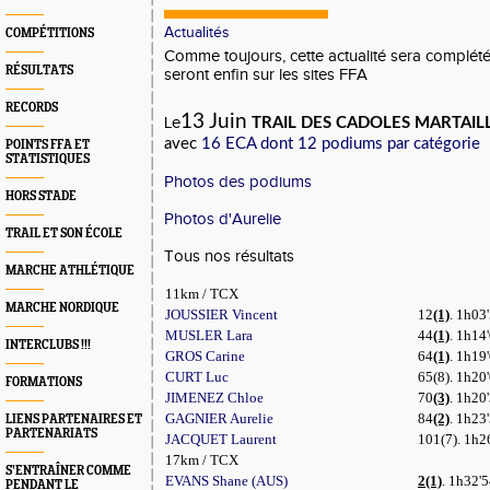
Actualités
COMPÉTITIONS
Comme toujours, cette actualité sera complétée
RÉSULTATS
seront enfin sur les sites FFA
RECORDS
13 Juin
Le
TRAIL DES CADOLES MARTAIL
avec
16 ECA dont 12 podiums par catégorie
POINTS FFA ET
STATISTIQUES
Photos des podiums
HORS STADE
Photos d'Aurelie
TRAIL ET SON ÉCOLE
Tous nos résultats
MARCHE ATHLÉTIQUE
11km / TCX
MARCHE NORDIQUE
JOUSSIER Vincent
12
(1)
. 1h03'
MUSLER Lara
44
(1)
. 1h14'
INTERCLUBS !!!
GROS Carine
64
(1)
. 1h19'
CURT Luc
65(8). 1h20'
FORMATIONS
JIMENEZ Chloe
70
(3)
. 1h20'
GAGNIER Aurelie
84
(2)
. 1h23'
LIENS PARTENAIRES ET
PARTENARIATS
JACQUET Laurent
101(7). 1h26
17km / TCX
S’ENTRAÎNER COMME
EVANS Shane (AUS)
2(1)
. 1h32'5
PENDANT LE