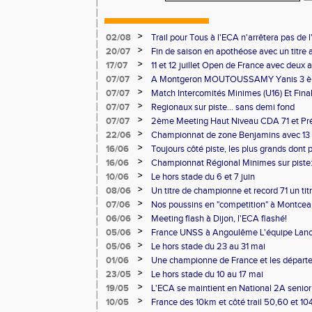
>
02/08
Trail pour Tous à l'ECA n'arrêtera pas de l
>
20/07
Fin de saison en apothéose avec un titre 
saison
>
17/07
11 et 12 juillet Open de France avec deux 
>
07/07
A Montgeron MOUTOUSSAMY Yanis 3 èm
française à Decines: Demi-fond
>
07/07
Match Intercomités Minimes (U16) Et Fina
Benjamin(e)s (U14) à Besançon de haut ni
>
07/07
Regionaux sur piste... sans demi fond
>
07/07
2ème Meeting Haut Niveau CDA 71 et Pré
Chalon
>
22/06
Championnat de zone Benjamins avec 13 
Pontoise et Macon
>
16/06
Toujours côté piste, les plus grands dont
Master et 20 ème perf française au triple
>
16/06
Championnat Régional Minimes sur piste:
personnels
>
10/06
Le hors stade du 6 et 7 juin
>
08/06
Un titre de championne et record 71 un ti
l'ECAlité aux Regionaux d'Epreuves Com
>
07/06
Nos poussins en "competition" à Montce
>
06/06
Meeting flash à Dijon, l'ECA flashé!
>
05/06
France UNSS à Angoulême L'équipe Lance
podium
>
05/06
Le hors stade du 23 au 31 mai
>
01/06
Une championne de France et les départ
>
23/05
Le hors stade du 10 au 17 mai
>
19/05
L'ECA se maintient en National 2A senior
>
10/05
France des 10km et côté trail 50,60 et 1