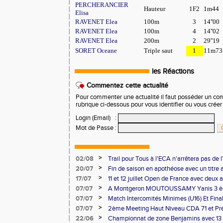
PERCHERANCIER
Hauteur
1F2
1m44
Elisa
RAVENET Elea
100m
3
14''00
RAVENET Elea
100m
4
14''02
RAVENET Elea
200m
2
29''19
SORET Oceane
Triple saut
1
11m73
les Réactions
Commentez cette actualité
Pour commenter une actualité il faut posséder un compt
rubrique ci-dessous pour vous identifier ou vous crée
Login (Email)
:
Mot de Passe
:
>
02/08
Trail pour Tous à l'ECA n'arrêtera pas de l
>
20/07
Fin de saison en apothéose avec un titre 
saison
>
17/07
11 et 12 juillet Open de France avec deux 
>
07/07
A Montgeron MOUTOUSSAMY Yanis 3 èm
NOU
française à Decines: Demi-fond
>
07/07
Match Intercomités Minimes (U16) Et Fina
Benjamin(e)s (U14) à Besançon de haut ni
>
07/07
2ème Meeting Haut Niveau CDA 71 et Pré
Chalon
>
22/06
Championnat de zone Benjamins avec 13 