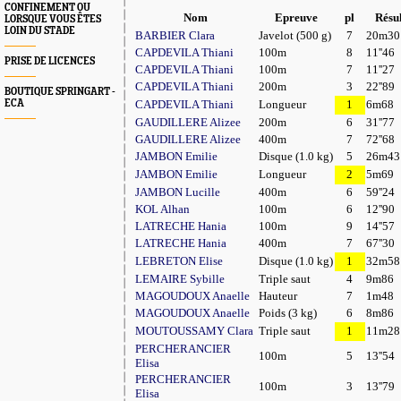
CONFINEMENT OU
Nom
Epreuve
pl
Résul
LORSQUE VOUS ÊTES
LOIN DU STADE
BARBIER Clara
Javelot (500 g)
7
20m30
CAPDEVILA Thiani
100m
8
11''46
PRISE DE LICENCES
CAPDEVILA Thiani
100m
7
11''27
CAPDEVILA Thiani
200m
3
22''89
BOUTIQUE SPRINGART -
ECA
CAPDEVILA Thiani
Longueur
1
6m68
GAUDILLERE Alizee
200m
6
31''77
GAUDILLERE Alizee
400m
7
72''68
JAMBON Emilie
Disque (1.0 kg)
5
26m43
JAMBON Emilie
Longueur
2
5m69
JAMBON Lucille
400m
6
59''24
KOL Alhan
100m
6
12''90
LATRECHE Hania
100m
9
14''57
LATRECHE Hania
400m
7
67''30
LEBRETON Elise
Disque (1.0 kg)
1
32m58
LEMAIRE Sybille
Triple saut
4
9m86
MAGOUDOUX Anaelle
Hauteur
7
1m48
MAGOUDOUX Anaelle
Poids (3 kg)
6
8m86
MOUTOUSSAMY Clara
Triple saut
1
11m28
PERCHERANCIER
100m
5
13''54
Elisa
PERCHERANCIER
100m
3
13''79
Elisa