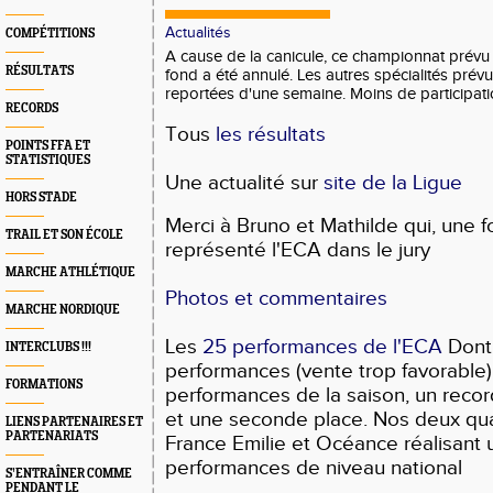
Actualités
COMPÉTITIONS
A cause de la canicule, ce championnat prévu 
RÉSULTATS
fond a été annulé. Les autres spécialités prévu
reportées d'une semaine. Moins de participati
RECORDS
Tous
les résultats
POINTS FFA ET
STATISTIQUES
Une actualité sur
site de la Ligue
HORS STADE
Merci à Bruno et Mathilde qui, une f
TRAIL ET SON ÉCOLE
représenté l'ECA dans le jury
MARCHE ATHLÉTIQUE
Photos et commentaires
MARCHE NORDIQUE
Les
25 performances de l'ECA
Dont 
INTERCLUBS !!!
performances (vente trop favorable)
FORMATIONS
performances de la saison, un record
et une seconde place. Nos deux qua
LIENS PARTENAIRES ET
PARTENARIATS
France Emilie et Océance réalisant 
performances de niveau national
S’ENTRAÎNER COMME
PENDANT LE