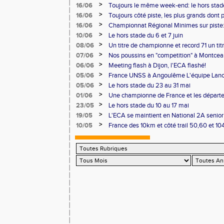
Pontoise et Macon
>
16/06
Toujours le même week-end: le hors stad
>
16/06
Toujours côté piste, les plus grands dont
Master et 20 ème perf française au triple
>
16/06
Championnat Régional Minimes sur piste:
personnels
>
10/06
Le hors stade du 6 et 7 juin
>
08/06
Un titre de championne et record 71 un ti
l'ECAlité aux Regionaux d'Epreuves Com
>
07/06
Nos poussins en "competition" à Montce
>
06/06
Meeting flash à Dijon, l'ECA flashé!
>
05/06
France UNSS à Angoulême L'équipe Lance
podium
>
05/06
Le hors stade du 23 au 31 mai
>
01/06
Une championne de France et les départ
>
23/05
Le hors stade du 10 au 17 mai
>
19/05
L'ECA se maintient en National 2A senior
>
10/05
France des 10km et côté trail 50,60 et 1