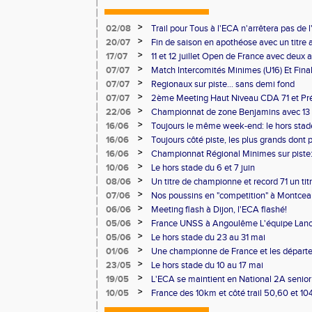
>
02/08
Trail pour Tous à l'ECA n'arrêtera pas de l
>
20/07
Fin de saison en apothéose avec un titre 
saison
>
17/07
11 et 12 juillet Open de France avec deux 
>
07/07
Match Intercomités Minimes (U16) Et Fina
Benjamin(e)s (U14) à Besançon de haut ni
>
07/07
Regionaux sur piste... sans demi fond
>
07/07
2ème Meeting Haut Niveau CDA 71 et Pré
Chalon
>
22/06
Championnat de zone Benjamins avec 13 
Pontoise et Macon
>
16/06
Toujours le même week-end: le hors stad
>
16/06
Toujours côté piste, les plus grands dont
Master et 20 ème perf française au triple
>
16/06
Championnat Régional Minimes sur piste:
personnels
>
10/06
Le hors stade du 6 et 7 juin
>
08/06
Un titre de championne et record 71 un ti
l'ECAlité aux Regionaux d'Epreuves Com
>
07/06
Nos poussins en "competition" à Montce
>
06/06
Meeting flash à Dijon, l'ECA flashé!
>
05/06
France UNSS à Angoulême L'équipe Lance
podium
>
05/06
Le hors stade du 23 au 31 mai
>
01/06
Une championne de France et les départ
>
23/05
Le hors stade du 10 au 17 mai
N
>
19/05
L'ECA se maintient en National 2A senior
>
10/05
France des 10km et côté trail 50,60 et 1