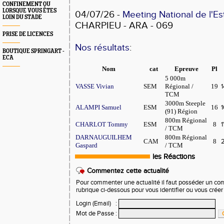
CONFINEMENT OU
LORSQUE VOUS ÊTES
04/07/26 -
Meeting National de l'Es
LOIN DU STADE
CHARPIEU - ARA - 069
PRISE DE LICENCES
Nos résultats
:
BOUTIQUE SPRINGART -
ECA
Nom
cat
Epreuve
Pl
5 000m
VASSE Vivian
SEM
Régional /
19
1
TCM
3000m Steeple
ALAMPI Samuel
ESM
16
1
(91) Région
800m Régional
CHARLOT Tommy
ESM
8
1
/ TCM
DARNAUGUILHEM
800m Régional
CAM
8
2
Gaspard
/ TCM
les Réactions
Commentez cette actualité
Pour commenter une actualité il faut posséder un compt
rubrique ci-dessous pour vous identifier ou vous crée
Login (Email)
:
Mot de Passe
: