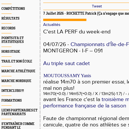
Tweet
COMPÉTITIONS
7 Juillet 2026 - ROCHETTE Patrick (Ça n'engage que mo
RÉSULTATS
Actualités
RECORDS
C'est LA PERF du week-end
POINTS FFA ET
STATISTIQUES
04/07/26 -
Championnats d'Île-de-
MONTGERON - I-F – 091
HORS STADE
TRAIL ET SON ÉCOLE
Au triple saut cadet
MARCHE ATHLÉTIQUE
MOUTOUSSAMY Yanis
réalise 14m70 à son premier essai, 
MARCHE NORDIQUE
mal non plus!
INTERCLUBS !!!
14m70(+0.0) / 14m57(+0.0) / X / 13m25(-1.7) / -
avant les France c'est la
troisième m
FORMATIONS
performance française de la saison
LIENS PARTENAIRES ET
PARTENARIATS
Faute de championnat régional dem
canicule, quatre de nos athlètes se
S’ENTRAÎNER COMME
PENDANT LE