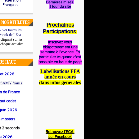
Fédération
Dernières mises
Française
à jour du site
 NOS ATHLETES
Prochaines
uver toutes les
Participations
ebook de l’Eca
cliquant sur les
inscrivez vous
 chaque actualité
obligatoirement une
semaine à l'avance. En
particulier ici quand c'est
possible en haut de page
US HAUT
Labellisations FFA
llet 2026
année en cours
dans infos générales
SAMY Yanis
 de France
saut cadet
4 juin 2026
 masters
et 2 seconds
Retrouvez l'ECA
s
ur Facebook
ai 2026