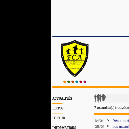
ACTUALITÉS
7 actualité(s) trouvée(s
EDITOS
LE CLUB
>
31/01
Résultat 
RHONE ALP
>
25/01
Les actual
INFORMATIONS