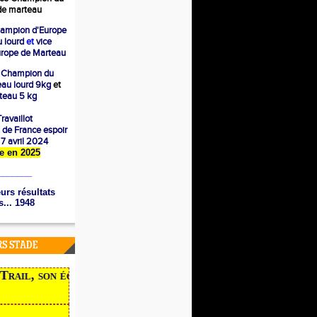
e marteau
ampion d'Europe
 lourd
et
vice
rope de Marteau
 Champion du
eau lourd 9kg
et
eau 5 kg
ravaillot
 de France espoir
e 7 avril 2024
ère en 2025
_______
urs résultats
... 1948
RS STADE
ail, son école, ses traces