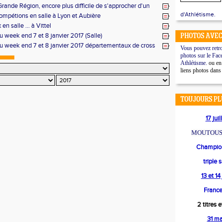
rande Région, encore plus difficile de s'approcher d'un
 cross. Mission réussie
d'Athlétisme.
ompétions en salle à Lyon et Aubière
n salle ... à Vittel
u week end 7 et 8 janvier 2017 (Salle)
PHOTOS AVEC
du week end 7 et 8 janvier 2017 départementaux de cross
Vous pouvez retro
photos sur le Fac
Athlétisme.
ou en 
liens photos dans
TOUJOURS PL
17 jui
MOUTOUS
Champion
triple 
13 et 1
France
2 titres 
31 m