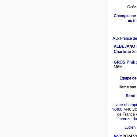
Océan
Championne 
au tr
Aux France de
ALBEJANO M
Charlotte
2è
GROS Phili
M6M
Equipe de
3ème aux 
Remi 
vice champi
4x400
M40 2
de France 
bronze d
Lucien
Août
2024 Vi