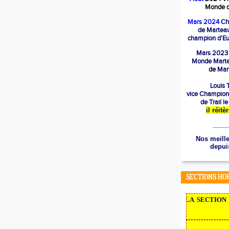
Monde d
Mars 2024
Ch
de Marteau
champion d'Eu
Mars 2023
Mond
e Mart
de
Mart
Louis T
vice Champion
de Trail l
il réit
____
Nos meille
depuis
SECTIONS HO
NOUVEAU en 2022,
la section Tr