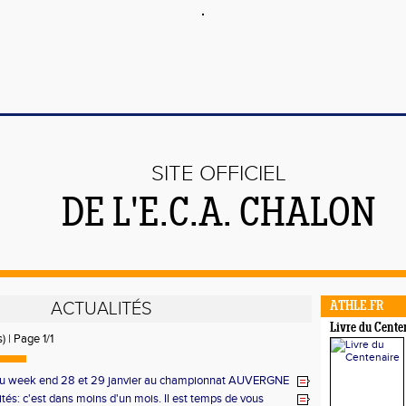
SITE OFFICIEL
DE L'E.C.A. CHALON
ACTUALITÉS
ATHLE.FR
Livre du Cente
) | Page 1/1
du week end 28 et 29 janvier au championnat AUVERGNE
ES enn salle à Lyon
ités: c'est dans moins d'un mois. Il est temps de vous