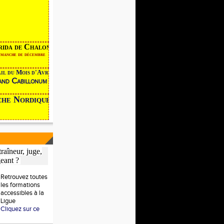
orrida de Chalon
er dimanche de décembre
ail du Mois d'Avril devient
rand Cabillonum
 Nordique
raîneur, juge,
geant ?
Retrouvez toutes
les formations
accessibles à la
Ligue
Cliquez sur ce