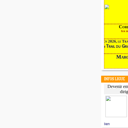
C
1
En 2026, le Tr
Trail du G
le
Marche
INFOS LIGUE
Devenir ent
diri
lien