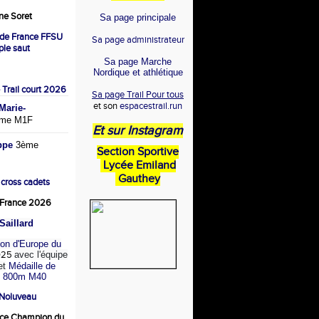
e Soret
Sa page principale
de France FFSU
Sa page administrateur
iple saut
Sa page Marche
Nordique et athlétique
 Trail court 2026
Sa page Trail Pour tous
et son
espacestrail.run
arie-
me M1F
Et sur Instagram
ppe
3ème
Section Sportive
Lycée Emiland
Gauthey
 cross cadets
France 2026
Saillard
on d'Europe du
025
avec l'équipe
et
Médaille de
u 800m M40
 Noluveau
ce Champion du