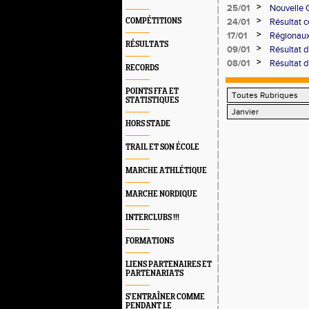
entrainer
>
25/01
Nouvelle G
podium en
>
COMPÉTITIONS
24/01
Résultat c
>
17/01
Régionaux e
RÉSULTATS
>
09/01
Résultat d
>
08/01
Résultat 
RECORDS
POINTS FFA ET
STATISTIQUES
HORS STADE
TRAIL ET SON ÉCOLE
MARCHE ATHLÉTIQUE
MARCHE NORDIQUE
INTERCLUBS !!!
FORMATIONS
LIENS PARTENAIRES ET
PARTENARIATS
S’ENTRAÎNER COMME
PENDANT LE