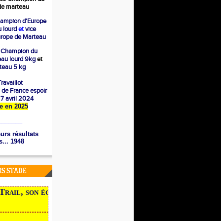
e marteau
ampion d'Europe
 lourd
et
vice
rope de Marteau
 Champion du
eau lourd 9kg
et
eau 5 kg
ravaillot
 de France espoir
e 7 avril 2024
ère en 2025
_______
urs résultats
... 1948
RS STADE
ail, son école, ses traces