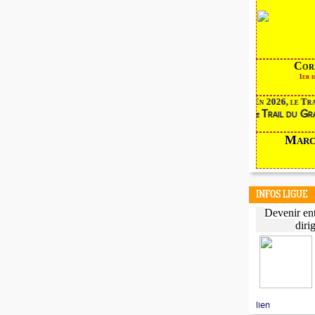
Co
1
En 2026, le Tr
Trail du G
le
Marche
INFOS LIGUE
Devenir ent
diri
lien