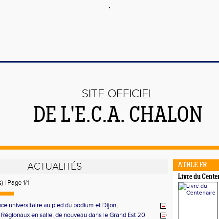
SITE OFFICIEL
DE L'E.C.A. CHALON
ACTUALITÉS
ATHLE.FR
Livre du Cente
) | Page 1/1
nce universitaire au pied du podium et Dijon,
ntaux lancers longs à Chalon
Régionaux en salle, de nouveau dans le Grand Est 20