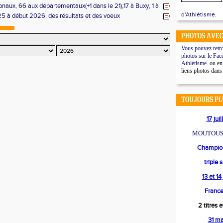
15 podiums dont 3 titres
onaux, 66 aux départementaux(+1 dans le 21),17 à Buxy, 1 à
 de maillots de l'ECA!
d'Athlétisme.
25 à début 2026, des résultats et des voeux
PHOTOS AVEC
Vous pouvez retro
photos sur le Fac
Athlétisme.
ou en 
liens photos dans
TOUJOURS PL
17 jui
MOUTOUS
Champion
triple 
13 et 1
France
2 titres 
31 m