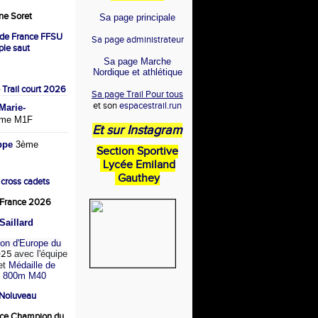
e Soret
Sa page principale
de France FFSU
Sa page administrateur
iple saut
Sa page Marche
Nordique et athlétique
 Trail court 2026
Sa page Trail Pour tous
et son
espacestrail.run
arie-
me M1F
Et sur Instagram
ppe
3ème
Section Sportive
Lycée Emiland
Gauthey
 cross cadets
France 2026
Saillard
on d'Europe du
025
avec l'équipe
et
Médaille de
u 800m M40
 Noluveau
ce Champion du