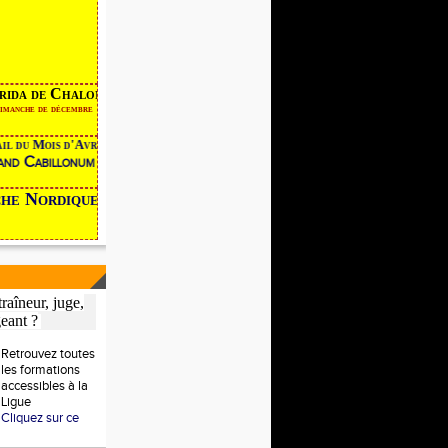
rrida de Chalon
er dimanche de décembre
ail du Mois d'Avril devient
rand Cabillonum
 Nordique
raîneur, juge,
geant ?
Retrouvez toutes
les formations
accessibles à la
Ligue
Cliquez sur ce