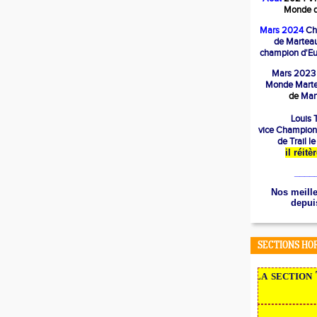
Monde d
Mars 2024
Ch
de Marteau
champion d'Eu
Mars 2023
Mond
e Mart
de
Mart
Louis T
vice Champion
de Trail l
il réit
____
Nos meille
depuis
SECTIONS HO
NOUVEAU en 2022,
la section Tr