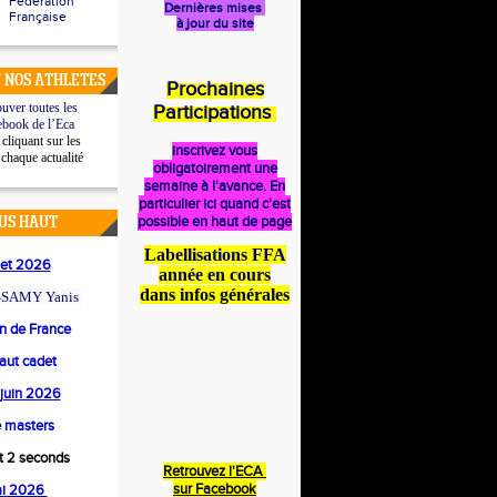
Fédération
Dernières mises
Française
à jour du site
 NOS ATHLETES
Prochaines
uver toutes les
Participations
ebook de l’Eca
cliquant sur les
inscrivez vous
 chaque actualité
obligatoirement une
semaine à l'avance. En
particulier ici quand c'est
possible en haut de page
US HAUT
Labellisations FFA
llet 2026
année en cours
dans infos générales
SAMY Yanis
 de France
saut cadet
4 juin 2026
 masters
et 2 seconds
Retrouvez l'ECA
s
ur Facebook
ai 2026