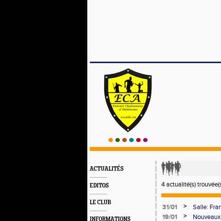
ACTUALITÉS
4 actualité(s) trouvée(s
EDITOS
LE CLUB
>
31/01
Salle: Fra
départeme
>
19/01
Nouveaux 
INFORMATIONS