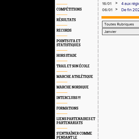
athlètes, 
>
16/01
4 aux régi
Semur que
>
COMPÉTITIONS
06/01
De fin 20
RÉSULTATS
RECORDS
POINTS FFA ET
STATISTIQUES
HORS STADE
TRAIL ET SON ÉCOLE
MARCHE ATHLÉTIQUE
MARCHE NORDIQUE
INTERCLUBS !!!
FORMATIONS
LIENS PARTENAIRES ET
PARTENARIATS
S’ENTRAÎNER COMME
PENDANT LE