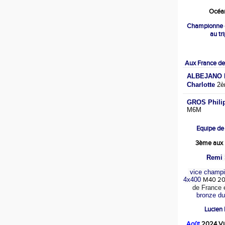
Océan
Championne 
au tr
Aux France de
ALBEJANO M
Charlotte
2è
GROS Phili
M6M
Equipe de
3ème aux 
Remi 
vice champi
4x400
M40 2
de France 
bronze d
Lucien
Août
2024 Vi