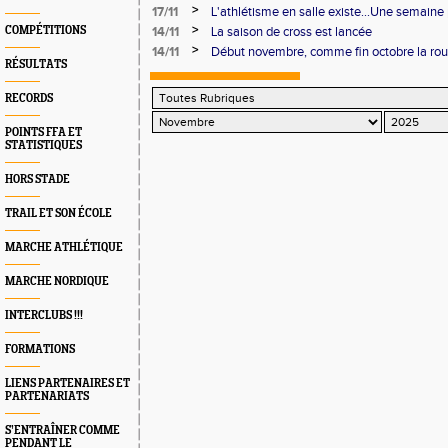
>
17/11
L'athlétisme en salle existe...Une semaine 
sur une compétition: 272 résultats!
>
COMPÉTITIONS
14/11
La saison de cross est lancée
>
14/11
Début novembre, comme fin octobre la route 
RÉSULTATS
RECORDS
POINTS FFA ET
STATISTIQUES
HORS STADE
TRAIL ET SON ÉCOLE
MARCHE ATHLÉTIQUE
MARCHE NORDIQUE
INTERCLUBS !!!
FORMATIONS
LIENS PARTENAIRES ET
PARTENARIATS
S’ENTRAÎNER COMME
PENDANT LE