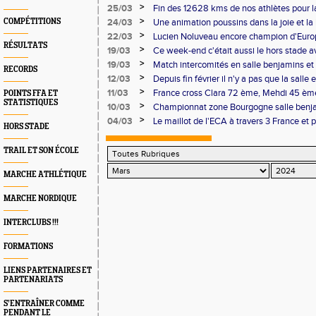
nordique l'ECA a la cote... chalonnaise
>
25/03
Fin des 12628 kms de nos athlètes pour l
interligues
>
COMPÉTITIONS
24/03
Une animation poussins dans la joie et l
>
22/03
Lucien Noluveau encore champion d'Euro
RÉSULTATS
d'Europe
>
19/03
Ce week-end c'était aussi le hors stade a
Foulées de Villeurbanne
>
19/03
Match intercomités en salle benjamins e
RECORDS
vraie salle et un France
>
12/03
Depuis fin février il n'y a pas que la salle e
le 71 et en France pour l'ECA
>
11/03
France cross Clara 72 ème, Mehdi 45 ème
POINTS FFA ET
STATISTIQUES
le podium et Challenge CDA71
>
10/03
Championnat zone Bourgogne salle benj
surtout des records personnels pour tous
>
04/03
Le maillot de l'ECA à travers 3 France e
HORS STADE
TRAIL ET SON ÉCOLE
MARCHE ATHLÉTIQUE
MARCHE NORDIQUE
INTERCLUBS !!!
FORMATIONS
LIENS PARTENAIRES ET
PARTENARIATS
S’ENTRAÎNER COMME
PENDANT LE