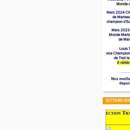
Monde d
Mars 2024
Ch
de Marteau
champion d'Eu
Mars 2023
Mond
e Mart
de
Mart
Louis T
vice Champion
de Trail l
il réit
____
Nos meille
depuis
SECTIONS HO
NOUVEAU en 2022,
la section Trail