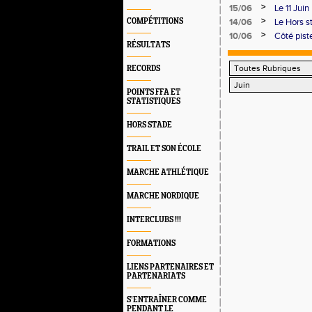
la clé
>
15/06
Le 11 Ju
>
COMPÉTITIONS
14/06
Le Hors st
et compét
>
10/06
Côté pist
RÉSULTATS
championn
RECORDS
POINTS FFA ET
STATISTIQUES
HORS STADE
TRAIL ET SON ÉCOLE
MARCHE ATHLÉTIQUE
MARCHE NORDIQUE
INTERCLUBS !!!
FORMATIONS
LIENS PARTENAIRES ET
PARTENARIATS
S’ENTRAÎNER COMME
PENDANT LE