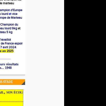
e marteau
ampion d'Europe
 lourd
et
vice
rope de Marteau
 Champion du
eau lourd 9kg
et
eau 5 kg
ravaillot
 de France espoir
e 7 avril 2024
ère en 2025
_______
urs résultats
... 1948
RS STADE
, son école, ses traces