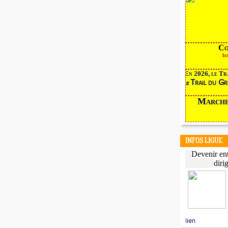
Corr
1er d
En 2026, le Tra
Trail du Gr
le
Marc
INFOS LIGUE
Devenir ent
diri
lien