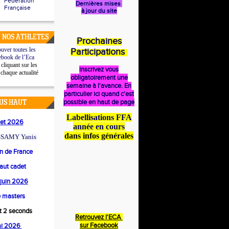
Fédération
Dernières mises
Française
à jour du site
 NOS ATHLETES
Prochaines
uver toutes les
Participations
ebook de l’Eca
cliquant sur les
inscrivez vous
 chaque actualité
obligatoirement une
semaine à l'avance. En
particulier ici quand c'est
possible en haut de page
US HAUT
Labellisations FFA
llet 2026
année en cours
dans infos générales
SAMY Yanis
 de France
saut cadet
4 juin 2026
 masters
et 2 seconds
Retrouvez l'ECA
s
ur Facebook
ai 2026