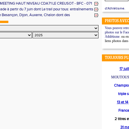
in MEETING HAUT NIVEAU CDA71 LE CREUSOT - BFC - 071
d'Athlétisme.
ade à partir du 7 juin dont Le trail pour tous: entraînements
itions
e Besançon, Dijon, Auxerre, Chalon dont des
ats, des podiums et des records personnels
PHOTOS AVEC
Vous pouvez retro
photos sur le Fac
Athlétisme.
ou en 
liens photos dans
TOUJOURS PL
17 jui
MOUTOUS
Champion
triple 
13 et 1
France
2 titres 
31 m