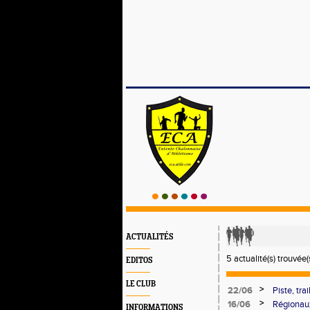
ACTUALITÉS
5 actualité(s) trouvée(s
EDITOS
LE CLUB
>
22/06
Piste, tr
France. D
>
16/06
Régionaux
INFORMATIONS