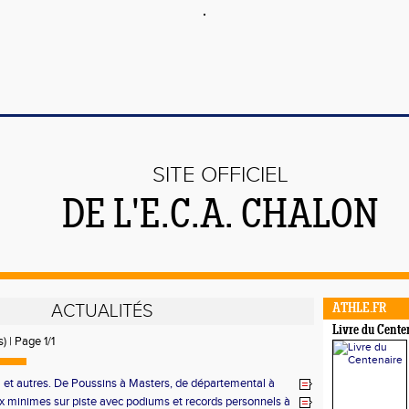
SITE OFFICIEL
DE L'E.C.A. CHALON
ACTUALITÉS
ATHLE.FR
Livre du Cente
) | Page 1/1
ail et autres. De Poussins à Masters, de départemental à
e jour comme de nuit, à l'ECA rien ne nuit
 minimes sur piste avec podiums et records personnels à