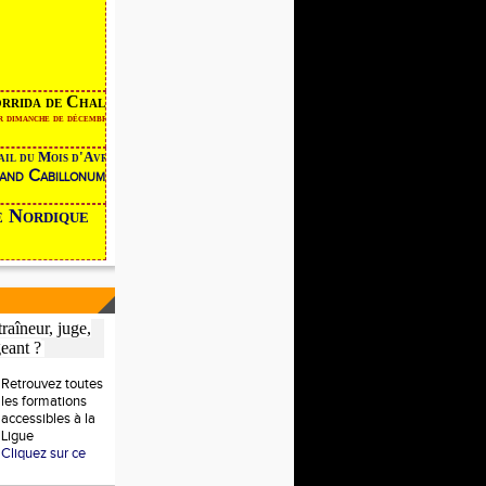
ida de Chalon
imanche de décembre
il du Mois d'Avril devient
and Cabillonum
he Nordique
raîneur, juge,
geant ?
Retrouvez toutes
les formations
accessibles à la
Ligue
Cliquez sur ce