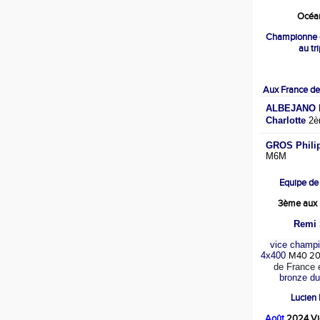
Océan
Championne 
au tr
Aux France de
ALBEJANO M
Charlotte
2è
GROS Phili
M6M
Equipe de
3ème aux 
Remi 
vice champi
4x400
M40 2
de France 
bronze d
Lucien
Août
2024 Vi