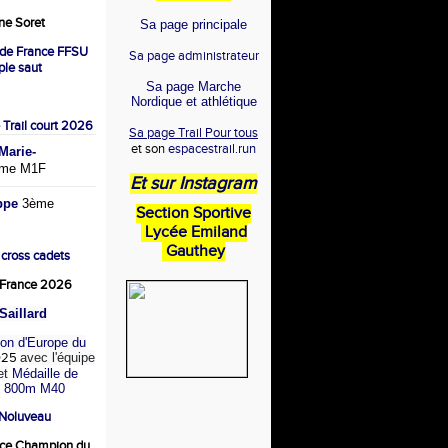
e Soret
Sa page principale
de France FFSU
Sa page administrateur
iple saut
Sa page Marche
Nordique et athlétique
 Trail court 2026
Sa page Trail Pour tous
et son
espacestrail.run
arie-
me M1F
Et sur Instagram
ppe
3ème
Section Sportive
Lycée Emiland
Gauthey
 cross cadets
France 2026
Saillard
on d'Europe du
025
avec l'équipe
et
Médaille de
u 800m M40
 Noluveau
ce Champion du